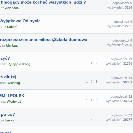
hmogący może kochać wszystkich ludzi ?
odpowiedzi:
0
wyświetleń:
3234
rzez
waleriana
 Wyjątkowe Odkrycie
odpowiedzi:
0
wyświetleń:
2735
przez
radek0
rozprzestrzenianie miłości,Szkoła duchowa
odpowiedzi:
0
wyświetleń:
2425
przez
blankaa
czyć?
odpowiedzi:
29
1
2
wyświetleń:
31799
przez
Pytając o drogę
ć dłużej.
odpowiedzi:
38
1
2
3
wyświetleń:
39089
przez
Włodekg1
MI I POLSKI
odpowiedzi:
32
1
2
3
wyświetleń:
34024
przez
Włodekg1
 po co?
odpowiedzi:
39
1
2
3
wyświetleń:
39787
rzez
baska