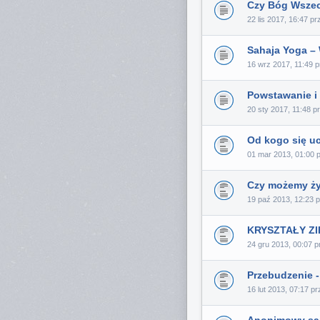
Czy Bóg Wszec
22 lis 2017, 16:47 p
Sahaja Yoga –
16 wrz 2017, 11:49 
Powstawanie i 
20 sty 2017, 11:48 
Od kogo się u
01 mar 2013, 01:00 
Czy możemy ży
19 paź 2013, 12:23 
KRYSZTAŁY ZIE
24 gru 2013, 00:07 
Przebudzenie -
16 lut 2013, 07:17 p