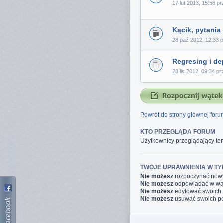
17 lut 2013, 15:56 p
Kącik, pytania
28 paź 2012, 12:33 
Regresing i de
28 lis 2012, 09:34 p
Powrót do strony głównej foru
KTO PRZEGLĄDA FORUM
Użytkownicy przeglądający ten
TWOJE UPRAWNIENIA W TY
Nie możesz
rozpoczynać now
Nie możesz
odpowiadać w wą
Nie możesz
edytować swoich
Nie możesz
usuwać swoich p