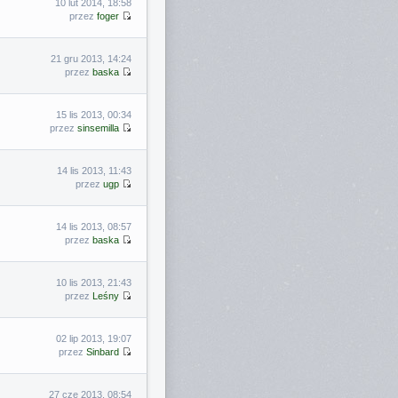
10 lut 2014, 18:58
przez
foger
21 gru 2013, 14:24
przez
baska
15 lis 2013, 00:34
przez
sinsemilla
14 lis 2013, 11:43
przez
ugp
14 lis 2013, 08:57
przez
baska
10 lis 2013, 21:43
przez
Leśny
02 lip 2013, 19:07
przez
Sinbard
27 cze 2013, 08:54