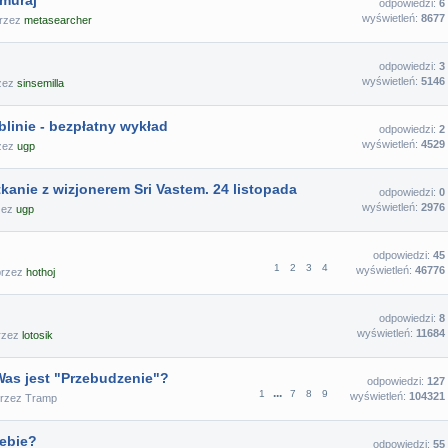
muraj
odpowiedzi:
6
wyświetleń:
8677
przez
metasearcher
odpowiedzi:
3
wyświetleń:
5146
rzez
sinsemilla
linie - bezpłatny wykład
odpowiedzi:
2
wyświetleń:
4529
rzez
ugp
kanie z wizjonerem Sri Vastem. 24 listopada
odpowiedzi:
0
wyświetleń:
2976
rzez
ugp
odpowiedzi:
45
1
2
3
4
wyświetleń:
46776
przez
hothoj
odpowiedzi:
8
wyświetleń:
11684
przez
lotosik
as jest "Przebudzenie"?
odpowiedzi:
127
...
1
7
8
9
wyświetleń:
104321
przez
Tramp
iebie?
odpowiedzi:
55