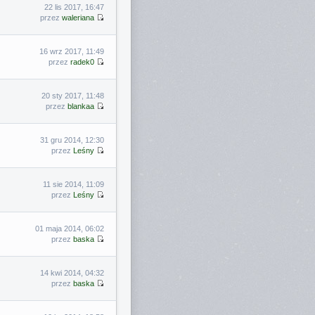
22 lis 2017, 16:47
przez
waleriana
16 wrz 2017, 11:49
przez
radek0
20 sty 2017, 11:48
przez
blankaa
31 gru 2014, 12:30
przez
Leśny
11 sie 2014, 11:09
przez
Leśny
01 maja 2014, 06:02
przez
baska
14 kwi 2014, 04:32
przez
baska