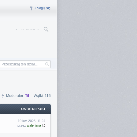
Zaloguj się
Moderator:
Til
Wątki: 116
OSTATNI POST
19 kwi 2025, 11:24
przez
waleriana