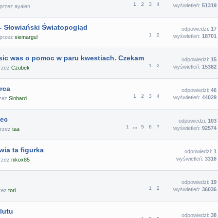
1
2
3
4
wyświetleń:
51319
 przez
ayalen
- Słowiański Światopogląd
odpowiedzi:
17
1
2
wyświetleń:
18701
 przez
siemargul
sic was o pomoc w paru kwestiach. Czekam
odpowiedzi:
15
1
2
wyświetleń:
15382
przez
Czubek
rca
odpowiedzi:
46
1
2
3
4
wyświetleń:
44029
rzez
Sinbard
iec
odpowiedzi:
103
...
1
5
6
7
wyświetleń:
92574
przez
taa
ia ta figurka
odpowiedzi:
1
wyświetleń:
3316
przez
nikox85
odpowiedzi:
19
1
2
wyświetleń:
36036
rzez
tori
lutu
odpowiedzi:
38