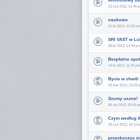
Anonimowy sa
13 cze 2011, 21:46 
naukowo
21 lis 2013, 23:36 p
SRI VAST w Lub
08 lis 2013, 13:44 p
Bezpłatne spot
14 lis 2013, 11:43 p
Bycie w chwili
26 mar 2012, 23:29 
Szumy uszne!
06 sty 2013, 09:00 
Czym według W
18 cze 2013, 16:13 
przeskoczyc s