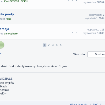
1
2
3
rzez
DANEKJESTJEDEN
wyświetleń:
37554
 do poety
odpowiedzi:
7
wyświetleń:
8904
przez
falko
presja
odpowiedzi:
15
1
2
wyświetleń:
17668
rzez
atmosphere
1
2
3
4
5
m
Skocz do:
 dział: Brak zidentyfikowanych użytkowników i 1 gość
M DZIALE
ych wątków
tkach
 postów
ostów
Wyszukiwarka
|
FAQ
|