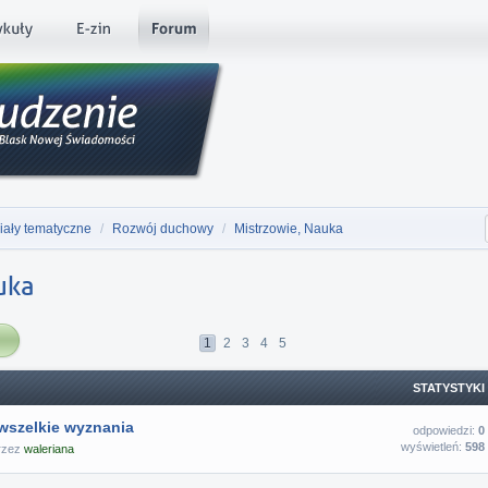
iały tematyczne
/
Rozwój duchowy
/
Mistrzowie, Nauka
uka
1
2
3
4
5
STATYSTYKI
wszelkie wyznania
odpowiedzi:
0
wyświetleń:
598
przez
waleriana