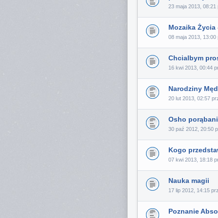
23 maja 2013, 08:21
Mozaika Życia 
08 maja 2013, 13:00
Chcialbym pro
16 kwi 2013, 00:44 
Narodziny Męd
20 lut 2013, 02:57 p
Osho porąban
30 paź 2012, 20:50 
Kogo przedstaw
07 kwi 2013, 18:18 
Nauka magii
17 lip 2012, 14:15 p
Poznanie Abso