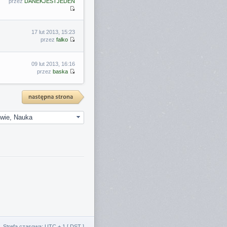
przez
DANEKJESTJEDEN
17 lut 2013, 15:23
przez
falko
09 lut 2013, 16:16
przez
baska
Strefa czasowa: UTC + 1 [
DST
]