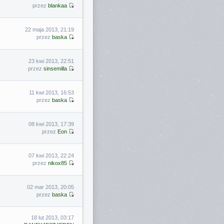
przez
blankaa
22 maja 2013, 21:19
przez
baska
23 kwi 2013, 22:51
przez
sinsemilla
11 kwi 2013, 16:53
przez
baska
08 kwi 2013, 17:39
przez
Eon
07 kwi 2013, 22:24
przez
nikox85
02 mar 2013, 20:05
przez
baska
18 lut 2013, 03:17