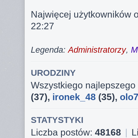
Najwięcej użytkowników o
22:27
Legenda:
Administratorzy
,
M
URODZINY
Wszystkiego najlepszego 
(37),
ironek_48
(35),
olo
STATYSTYKI
Liczba postów:
48168
|
L