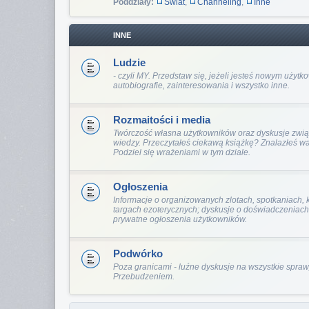
Poddziały:
Świat
,
Channeling
,
Inne
INNE
Ludzie
- czyli MY. Przedstaw się, jeżeli jesteś nowym użyt
autobiografie, zainteresowania i wszystko inne.
Rozmaitości i media
Twórczość własna użytkowników oraz dyskusje zwią
wiedzy. Przeczytałeś ciekawą książkę? Znalazłeś 
Podziel się wrażeniami w tym dziale.
Ogłoszenia
Informacje o organizowanych zlotach, spotkaniach, 
targach ezoterycznych; dyskusje o doświadczeniach
prywatne ogłoszenia użytkowników.
Podwórko
Poza granicami - luźne dyskusje na wszystkie spra
Przebudzeniem.