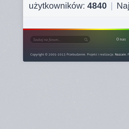
użytkowników:
4840
|
Naj
O nas
Copyright © 2005-2013 Przebudzenie. Projekt i realizacja:
Nazcain
. 