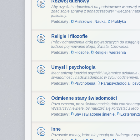
Rozwój duchowy
Aby uzyskać odpowiedzi na podstawowe w naszej eg
zdać sobie sprawę z ponadczasowej i wiecznej nat
jesteśmy.
Poddziały:
Mistrzowie, Nauka
,
Praktyka
Religie i filozofie
Próby odnalezienia dróg prowadzących do osiągnięc
ludzkie pojmowanie Boga, Świata, Człowieka.
Poddziały:
Filozofie
,
Religie i wierzenia
Umysł i psychologia
Mechanizmy ludzkiej psychiki i tajemnice działani
świadomość i nadświadomość w życiu codziennym.
Poddziały:
Psychologia
,
Parapsychologia i psy
Odmienne stany świadomości
Poza czasem, poza świadomością dnia codziennego i
Wystarczy niewiele, by nauczyć się korzystać z jego
Poddziały:
Sny i świadome śnienie
,
Eksterioryz
Inne
Pozostałe tematy, które nie pasują do żadnego z wy