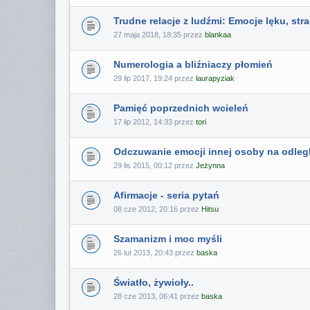
Trudne relacje z ludźmi: Emocje lęku, str
27 maja 2018, 18:35 przez
blankaa
Numerologia a bliźniaczy płomień
29 lip 2017, 19:24 przez
laurapyziak
Pamięć poprzednich wcieleń
17 lip 2012, 14:33 przez
tori
Odczuwanie emocji innej osoby na odleg
29 lis 2015, 00:12 przez
Jeżynna
Afirmacje - seria pytań
08 cze 2012, 20:16 przez
Hitsu
Szamanizm i moc myśli
26 lut 2013, 20:43 przez
baska
Światło, żywioły..
28 cze 2013, 06:41 przez
baska