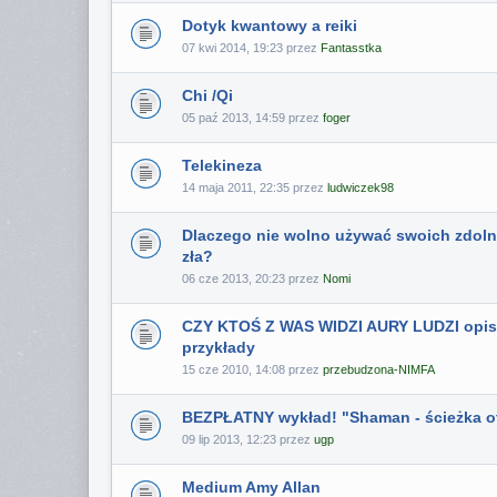
Dotyk kwantowy a reiki
07 kwi 2014, 19:23 przez
Fantasstka
Chi /Qi
05 paź 2013, 14:59 przez
foger
Telekineza
14 maja 2011, 22:35 przez
ludwiczek98
Dlaczego nie wolno używać swoich zdoln
zła?
06 cze 2013, 20:23 przez
Nomi
CZY KTOŚ Z WAS WIDZI AURY LUDZI opis
przykłady
15 cze 2010, 14:08 przez
przebudzona-NIMFA
BEZPŁATNY wykład! "Shaman - ścieżka o
09 lip 2013, 12:23 przez
ugp
Medium Amy Allan