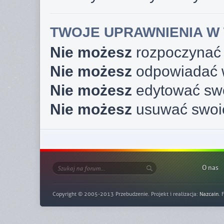
TWOJE UPRAWNIENIA W 
Nie możesz
rozpoczynać
Nie możesz
odpowiadać 
Nie możesz
edytować sw
Nie możesz
usuwać swoi
O nas
Copyright © 2005-2013 Przebudzenie. Projekt i realizacja:
Nazcain
. 