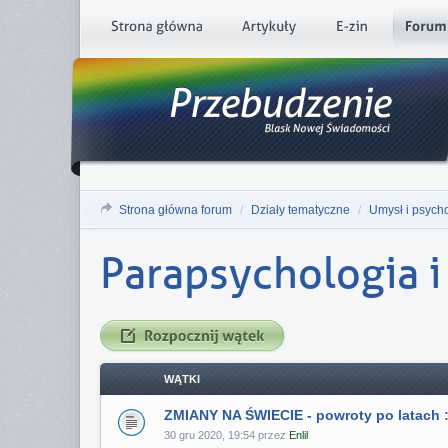
Strona główna forum
/
Działy tematyczne
/
Umysł i psych
Parapsychologia i
WĄTKI
ZMIANY NA ŚWIECIE - powroty po latach :
30 gru 2020, 19:54 przez
Enlil