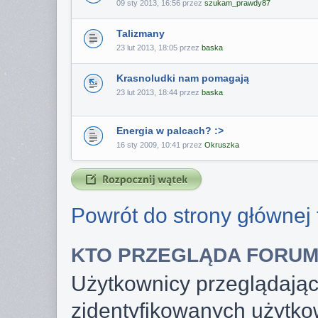
09 sty 2013, 16:56 przez
szukam_prawdy87
Talizmany
23 lut 2013, 18:05 przez
baska
Krasnoludki nam pomagają
23 lut 2013, 18:44 przez
baska
Energia w palcach? :>
16 sty 2009, 10:41 przez
Okruszka
Powrót do strony głównej
KTO PRZEGLĄDA FORU
Użytkownicy przeglądający
zidentyfikowanych użytko