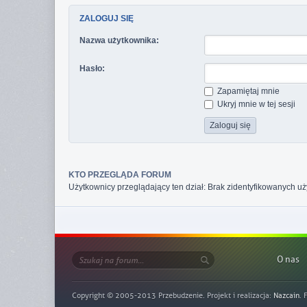
ZALOGUJ SIĘ
Nazwa użytkownika:
Hasło:
Zapamiętaj mnie
Ukryj mnie w tej sesji
KTO PRZEGLĄDA FORUM
Użytkownicy przeglądający ten dział: Brak zidentyfikowanych u
O nas
Copyright © 2005-2013 Przebudzenie. Projekt i realizacja:
Nazcain
. 