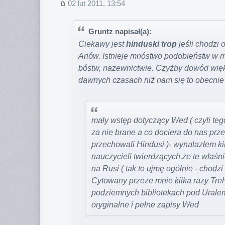
02 lut 2011, 13:54
Gruntz napisał(a):
Ciekawy jest
hinduski trop
jeśli chodzi 
Ariów. Istnieje mnóstwo podobieństw w mit
bóstw, nazewnictwie. Czyżby dowód więks
dawnych czasach niż nam się to obecni
mały wstęp dotyczący Wed ( czyli teg
za nie brane a co dociera do nas prze
przechowali Hindusi )- wynalazłem k
nauczycieli twierdzących,że te właś
na Rusi ( tak to ujmę ogólnie - chodzi
Cytowany przeze mnie kilka razy Treh
podziemnych bibliotekach pod Uralem
oryginalne i pełne zapisy Wed