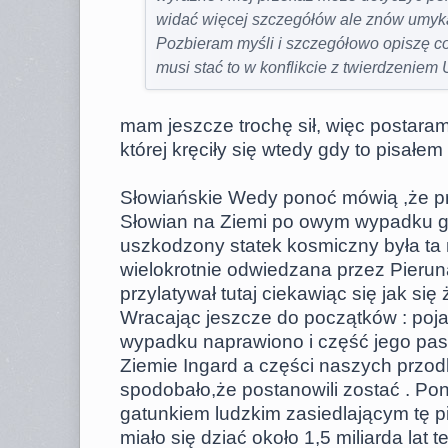
widać więcej szczegółów ale znów umyka 
Pozbieram myśli i szczegółowo opiszę co
musi stać to w konflikcie z twierdzeniem Uz
mam jeszcze trochę sił, więc postaram
której kręciły się wtedy gdy to pisałe
Słowiańskie Wedy ponoć mówią ,że p
Słowian na Ziemi po owym wypadku g
uszkodzony statek kosmiczny była ta
wielokrotnie odwiedzana przez Pieruna
przylatywał tutaj ciekawiąc się jak się
Wracając jeszcze do początków : po
wypadku naprawiono i część jego pas
Ziemie Ingard a części naszych przodk
spodobało,że postanowili zostać . Po
gatunkiem ludzkim zasiedlającym tę p
miało się dziać około 1,5 miliarda lat