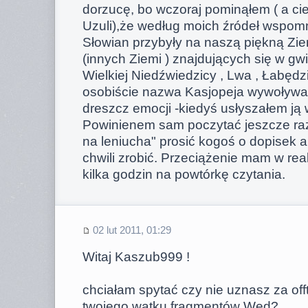
dorzucę, bo wczoraj pominąłem ( a ci
Uzuli),że według moich źródeł wspomn
Słowian przybyły na naszą piękną Zie
(innych Ziemi ) znajdujących się w gw
Wielkiej Niedźwiedzicy , Lwa , Łabędzi
osobiście nazwa Kasjopeja wywoływał
dreszcz emocji -kiedyś usłyszałem ją 
Powinienem sam poczytać jeszcze raz 
na leniucha" prosić kogoś o dopisek al
chwili zrobić. Przeciążenie mam w real
kilka godzin na powtórkę czytania.
02 lut 2011, 01:29
Witaj Kaszub999 !
chciałam spytać czy nie uznasz za of
twojego wątku fragmentów Wed?,