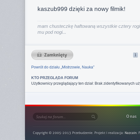
kaszub999 dzięki za nowy filmik!
mam chusteczkę haftowaną wszystkie cztery rogi
mu pod nogi...
1
Powrót do działu „Mistrzowie, Nauka”
KTO PRZEGLĄDA FORUM
Użytkownicy przeglądający ten dział: Brak zidentyfikowanych uż
O nas
Copyright © 2005-2013 Przebudzenie. Projekt i realizacja:
Nazcain
. 