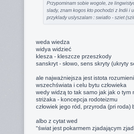
Przypominam sobie wogole, ze lingwistyc
slady, znam kogos kto pochodzi z Indii i 
przyklady uslyszalam : swiatlo - sziet (szit
weda wiedza
widya widzieć
klesza - kleszcze przeszkody
sanskryt - słowo, sens skryty (ukryty 
ale najważniejsza jest istota rozumien
wszechświata i celu bytu człowieka
wedy widzą to tak samo jak jak o tym 
striżaka - koncepcja rodoteizmu
człowiek jego ród, przyroda (pri roda)
albo z cytat wed
"świat jest pokarmem zjadającym zja