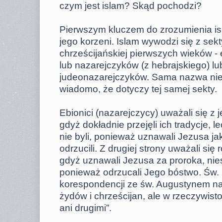
czym jest islam? Skąd pochodzi?
Pierwszym kluczem do zrozumienia isl
jego korzeni. Islam wywodzi się z sekty
chrześcijańskiej pierwszych wieków - 
lub nazarejczyków (z hebrajskiego) lu
judeonazarejczyków. Sama nazwa nie j
wiadomo, że dotyczy tej samej sekty.
Ebionici (nazarejczycy) uważali się z 
gdyż dokładnie przejęli ich tradycje, l
nie byli, ponieważ uznawali Jezusa ja
odrzucili. Z drugiej strony uważali się
gdyż uznawali Jezusa za proroka, nies
ponieważ odrzucali Jego bóstwo. Św.
korespondencji ze św. Augustynem nap
żydów i chrześcijan, ale w rzeczywisto
ani drugimi”.