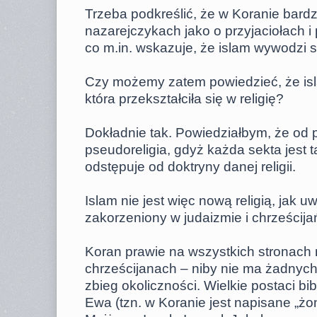
Trzeba podkreślić, że w Koranie bard
nazarejczykach jako o przyjaciołach
co m.in. wskazuje, że islam wywodzi si
Czy możemy zatem powiedzieć, że isl
która przekształciła się w religię?
Dokładnie tak. Powiedziałbym, że od 
pseudoreligia, gdyż każda sekta jest t
odstępuje od doktryny danej religii.
Islam nie jest więc nową religią, jak 
zakorzeniony w judaizmie i chrześcija
Koran prawie na wszystkich stronach 
chrześcijanach – niby nie ma żadnych
zbieg okoliczności. Wielkie postaci bib
Ewa (tzn. w Koranie jest napisane „ż