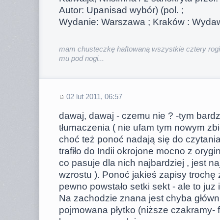
Autor: Upanisad wybór) (pol. ;
Wydanie: Warszawa ; Kraków : Wydaw.
mam chusteczkę haftowaną wszystkie cztery rogi
mu pod nogi...
02 lut 2011, 06:57
dawaj, dawaj - czemu nie ? -tym bardz
tłumaczenia ( nie ufam tym nowym z
choć też ponoć nadają się do czytania
trafiło do Indii okrojone mocno z orygi
co pasuje dla nich najbardziej , jest na
wzrostu ). Ponoć jakieś zapisy trochę
pewno powstało setki sekt - ale to juz
Na zachodzie znana jest chyba główn
pojmowana płytko (niższe czakramy- fa