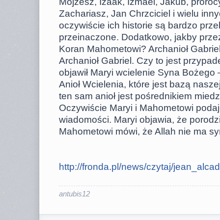
Mojżesz, Izaak, Izmael, Jakub, proroc
Zachariasz, Jan Chrzciciel i wielu inn
oczywiście ich historie są bardzo prz
przeinaczone. Dodatkowo, jakby przez
Koran Mahometowi? Archanioł Gabrie
Archanioł Gabriel. Czy to jest przypad
objawił Maryi wcielenie Syna Bożego 
Anioł Wcielenia, które jest bazą naszej
ten sam anioł jest pośrednikiem mie
Oczywiście Maryi i Mahometowi podaj
wiadomości. Maryi objawia, że porod
Mahometowi mówi, że Allah nie ma sy
http://fronda.pl/news/czytaj/jean_alcad .
antubis12