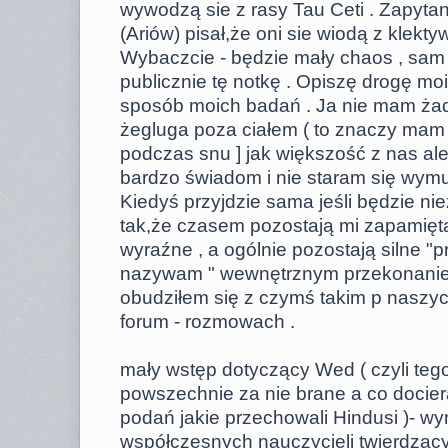
wywodzą sie z rasy Tau Ceti . Zapyta
(Ariów) pisał,że oni sie wiodą z klekt
Wybaczcie - będzie mały chaos , sam d
publicznie tę notkę . Opiszę drogę mo
sposób moich badań . Ja nie mam ża
żegluga poza ciałem ( to znaczy mam
podczas snu ] jak większość z nas ale
bardzo świadom i nie staram się wymu
Kiedyś przyjdzie sama jeśli będzie ni
tak,że czasem pozostają mi zapamięt
wyraźne , a ogólnie pozostają silne "pr
nazywam " wewnętrznym przekonaniem
obudziłem się z czymś takim p naszyc
forum - rozmowach .
mały wstęp dotyczący Wed ( czyli tego
powszechnie za nie brane a co docier
podań jakie przechowali Hindusi )- wy
współczesnych nauczycieli twierdząc