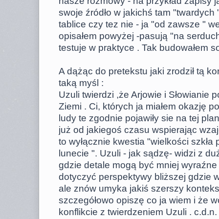
nasze rozmowy - na przykład zapisy ja
swoje źródło w jakichś tam "twardych 
tablice czy tez nie - ja "od zawsze " w
opisałem powyżej -pasują "na serducho
testuje w praktyce . Tak budowałem so
A dążąc do pretekstu jaki zrodził tą k
taką myśl :
Uzuli twierdzi ,że Arjowie i Słowianie 
Ziemi . Ci, których ja miałem okazję p
ludy te zgodnie pojawiły sie na tej pla
już od jakiegoś czasu wspierając wz
to wyłącznie kwestia "wielkości szkł
lunecie ". Uzuli - jak sądzę- widzi z 
gdzie detale mogą być mniej wyraźne
dotyczyć perspektywy bliższej gdzie 
ale znów umyka jakiś szerszy kontekst
szczegółowo opiszę co ja wiem i że wc
konflikcie z twierdzeniem Uzuli . c.d.n.