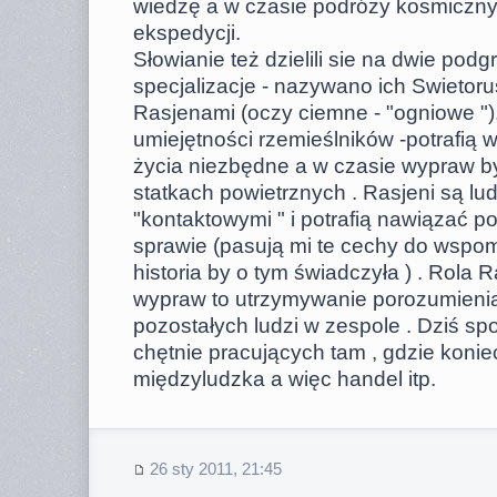
wiedzę a w czasie podróży kosmiczn
ekspedycji.
Słowianie też dzielili sie na dwie pod
specjalizacje - nazywano ich Swietorus
Rasjenami (oczy ciemne - "ogniowe ")
umiejętności rzemieślników -potrafią
życia niezbędne a w czasie wypraw by
statkach powietrznych . Rasjeni są lu
"kontaktowymi " i potrafią nawiązać p
sprawie (pasują mi te cechy do wspo
historia by o tym świadczyła ) . Rola
wypraw to utrzymywanie porozumieni
pozostałych ludzi w zespole . Dziś s
chętnie pracujących tam , gdzie koni
międzyludzka a więc handel itp.
26 sty 2011, 21:45