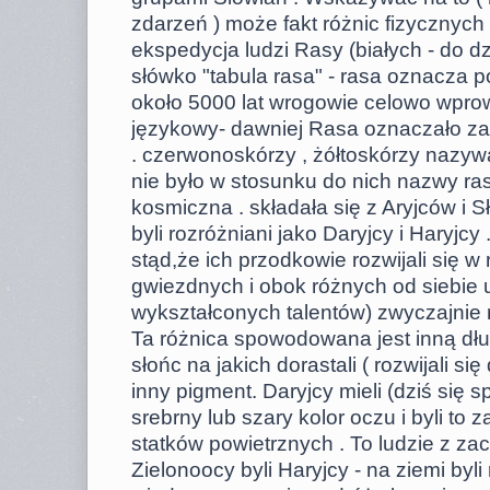
zdarzeń ) może fakt różnic fizycznyc
ekspedycja ludzi Rasy (białych - do d
słówko "tabula rasa" - rasa oznacza p
około 5000 lat wrogowie celowo wpro
językowy- dawniej Rasa oznaczało za
. czerwonoskórzy , żółtoskórzy nazywal
nie było w stosunku do nich nazwy rasa.
kosmiczna . składała się z Aryjców i Sł
byli rozróżniani jako Daryjcy i Haryjcy
stąd,że ich przodkowie rozwijali się 
gwiezdnych i obok różnych od siebie u
wykształconych talentów) zwyczajnie r
Ta różnica spowodowana jest inną dług
słońc na jakich dorastali ( rozwijali się
inny pigment. Daryjcy mieli (dziś się 
srebrny lub szary kolor oczu i byli t
statków powietrznych . To ludzie z za
Zielonoocy byli Haryjcy - na ziemi by