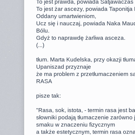
To jest prawda, powiada Satjawaczas 
To jest żar ascezy, powiada Taponitja 
Oddany umartwieniom,
Ucz się i nauczaj, powiada Naka Mau
Bólu.
Gdyż to naprawdę żarliwa asceza.
(...)
tłum. Marta Kudelska, przy okazji tłu
Upaniszad przyznaje
że ma problem z przetłumaczeniem s
RASA
pisze tak:
"Rasa, sok, istota, - termin rasa jest 
słowniki podają tłumaczenie zarówno j
smaku w znaczeniu fizycznym
a także estetycznym, termin rasa oz