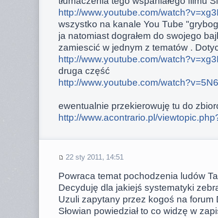
tłumaczenia tego wspaniałego filmu Sie
http://www.youtube.com/watch?v=xg3
wszystko na kanale You Tube "grybo
ja natomiast dograłem do swojego bajk
zamiescić w jednym z tematów . Dotyczy
http://www.youtube.com/watch?v=xg3
druga część
http://www.youtube.com/watch?v=5N
ewentualnie przekierowuję tu do zbio
http://www.acontrario.pl/viewtopic.ph
22 sty 2011, 14:51
Powraca temat pochodzenia ludów Tau 
Decyduję dla jakiejś systematyki zebra
Uzuli zapytany przez kogoś na forum
Słowian powiedział to co widzę w zapi