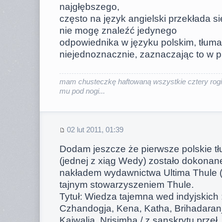
najgłębszego,
często na język angielski przekłada s
nie mogę znaleźć jedynego
odpowiednika w języku polskim, tłum
niejednoznacznie, zaznaczając to w p
mam chusteczkę haftowaną wszystkie cztery rogi
mu pod nogi...
02 lut 2011, 01:39
Dodam jeszcze że pierwsze polskie t
(jednej z xiąg Wedy) zostało dokona
nakładem wydawnictwa Ultima Thule (!
tajnym stowarzyszeniem Thule.
Tytuł: Wiedza tajemna wed indyjskich 
Czhandogja, Kena, Katha, Brihadaran
Kaiwalja, Nrisimha / z sanskrytu przeł.