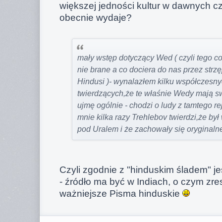
większej jedności kultur w dawnych c
obecnie wydaje?
mały wstęp dotyczący Wed ( czyli tego co
nie brane a co dociera do nas przez strz
Hindusi )- wynalazłem kilku współczesny
twierdzących,że te właśnie Wedy mają swo
ujmę ogólnie - chodzi o ludy z tamtego r
mnie kilka razy Trehlebov twierdzi,że by
pod Uralem i że zachowały się oryginaln
Czyli zgodnie z "hinduskim śladem" je
- źródło ma być w Indiach, o czym zr
ważniejsze Pisma hinduskie