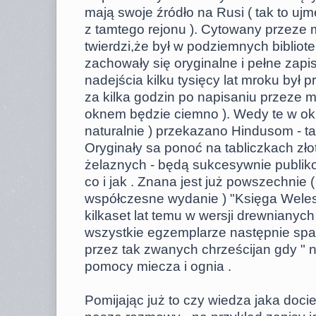
mają swoje źródło na Rusi ( tak to ujm
z tamtego rejonu ). Cytowany przeze m
twierdzi,że był w podziemnych bibliot
zachowały się oryginalne i pełne zapi
nadejścia kilku tysięcy lat mroku był 
za kilka godzin po napisaniu przeze m
oknem będzie ciemno ). Wedy te w okr
naturalnie ) przekazano Hindusom - tam 
Oryginały sa ponoć na tabliczkach zło
żelaznych - będą sukcesywnie publi
co i jak . Znana jest już powszechnie
współczesne wydanie ) "Księga Weles
kilkaset lat temu w wersji drewnianych
wszystkie egzemplarze następnie spa
przez tak zwanych chrześcijan gdy " 
pomocy miecza i ognia .
Pomijając już to czy wiedza jaka doci