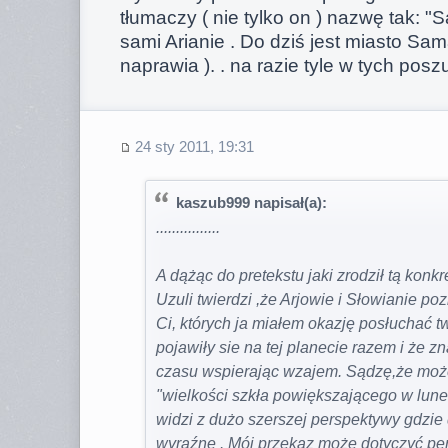
tłumaczy ( nie tylko on ) nazwę tak: "S
sami Arianie . Do dziś jest miasto Sa
naprawia ). . na razie tyle w tych pos
24 sty 2011, 19:31
kaszub999 napisał(a):
................
A dążąc do pretekstu jaki zrodził tą konkr
Uzuli twierdzi ,że Arjowie i Słowianie poz
Ci, których ja miałem okazję posłuchać tw
pojawiły sie na tej planecie razem i że zn
czasu wspierając wzajem. Sądzę,że może
"wielkości szkła powiększającego w luneci
widzi z dużo szerszej perspektywy gdzie
wyraźne . Mój przekaz może dotyczyć per