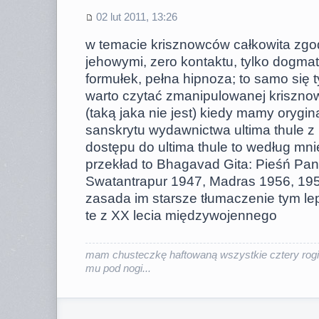
02 lut 2011, 13:26
w temacie krisznowców całkowita zgoda
jehowymi, zero kontaktu, tylko dogma
formułek, pełna hipnoza; to samo się 
warto czytać zmanipulowanej kriszno
(taką jaka nie jest) kiedy mamy orygi
sanskrytu wydawnictwa ultima thule z 
dostępu do ultima thule to według mni
przekład to Bhagavad Gita: Pieśń P
Swatantrapur 1947, Madras 1956, 195
zasada im starsze tłumaczenie tym lep
te z XX lecia międzywojennego
mam chusteczkę haftowaną wszystkie cztery rogi
mu pod nogi...