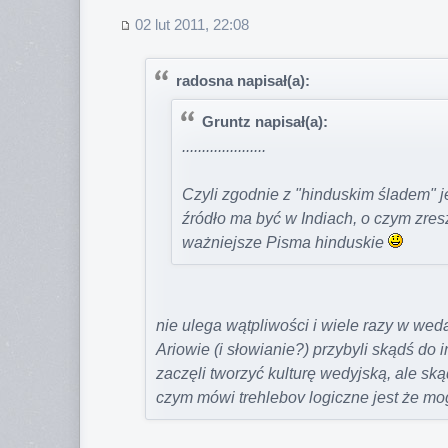
02 lut 2011, 22:08
radosna napisał(a):
Gruntz napisał(a):
.....................
Czyli zgodnie z "hinduskim śladem" je
źródło ma być w Indiach, o czym zre
ważniejsze Pisma hinduskie
nie ulega wątpliwości i wiele razy w wed
Ariowie (i słowianie?) przybyli skądś do ind
zaczęli tworzyć kulturę wedyjską, ale ską
czym mówi trehlebov logiczne jest że mogł