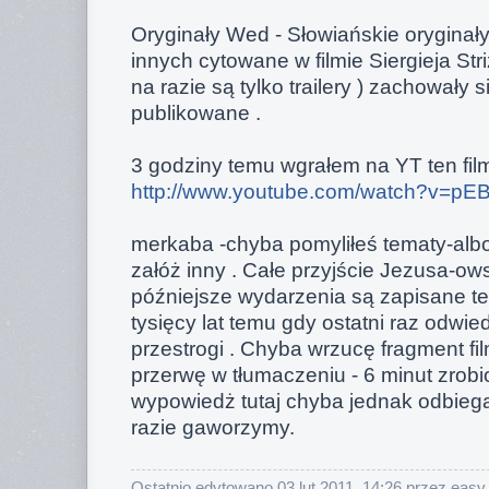
Oryginały Wed - Słowiańskie oryginały
innych cytowane w filmie Siergieja Str
na razie są tylko trailery ) zachowały
publikowane .
3 godziny temu wgrałem na YT ten fil
http://www.youtube.com/watch?v=pE
merkaba -chyba pomyliłeś tematy-albo
załóż inny . Całe przyjście Jezusa-ow
późniejsze wydarzenia są zapisane te
tysięcy lat temu gdy ostatni raz odwied
przestrogi . Chyba wrzucę fragment fi
przerwę w tłumaczeniu - 6 minut zrobi
wypowiedż tutaj chyba jednak odbieg
razie gaworzymy.
Ostatnio edytowano 03 lut 2011, 14:26 przez easy