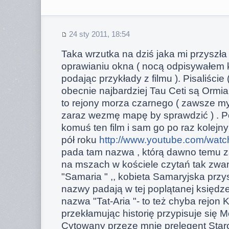
24 sty 2011, 18:54
Taka wrzutka na dziś jaka mi przyszł
oprawianiu okna ( nocą odpisywałem
podając przykłady z filmu ). Pisaliście 
obecnie najbardziej Tau Ceti są Ormian
to rejony morza czarnego ( zawsze my
zaraz wezmę mapę by sprawdzić ) . P
komuś ten film i sam go po raz kolejn
pół roku
http://www.youtube.com/wa
pada tam nazwa , którą dawno temu 
na mszach w kościele czytań tak zw
"Samaria " ,, kobieta Samaryjska przys
nazwy padają w tej poplątanej księdze
nazwa "Tat-Aria "- to też chyba rejon 
przekłamując historię przypisuje się 
Cytowany przeze mnie prelegent Star