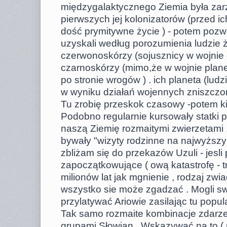
międzygalaktycznego Ziemia była za
pierwszych jej kolonizatorów (przed i
dość prymitywne życie ) - potem poz
uzyskali według porozumienia ludzie ż
czerwonoskórzy (sojusznicy w wojnie 
czarnoskórzy (mimo,że w wojnie planet
po stronie wrogów ) . ich planeta (ludz
w wyniku działań wojennych zniszczo
Tu zrobię przeskok czasowy -potem k
Podobno regularnie kursowały statki 
naszą Ziemię rozmaitymi zwierzetami 
bywały "wizyty rodzinne na najwyższ
zbliżam się do przekazów Uzuli - jesl
zapoczątkowujące ( ową katastrofę - t
milionów lat jak mgnienie , rodzaj zwia
wszystko sie może zgadzać . Mogli sw
przylatywać Ariowie zasilając tu popul
Tak samo rozmaite kombinacje zdarze
grupami Słowian . Wskazywać na to (