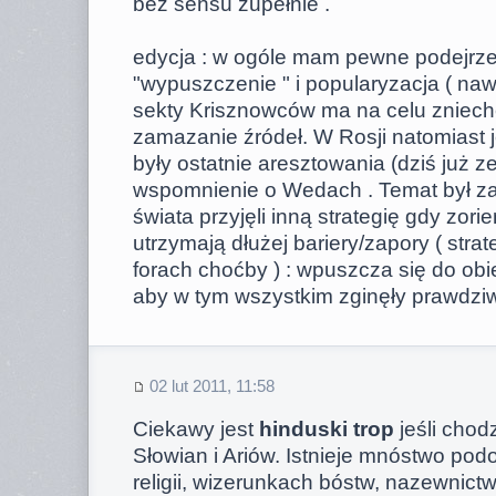
bez sensu zupełnie .
edycja : w ogóle mam pewne podejrze
"wypuszczenie " i popularyzacja ( naw
sekty Krisznowców ma na celu zniech
zamazanie źródeł. W Rosji natomiast 
były ostatnie aresztowania (dziś już z
wspomnienie o Wedach . Temat był z
świata przyjęli inną strategię gdy zorie
utrzymają dłużej bariery/zapory ( stra
forach choćby ) : wpuszcza się do obi
aby w tym wszystkim zginęły prawdziw
02 lut 2011, 11:58
Ciekawy jest
hinduski trop
jeśli chod
Słowian i Ariów. Istnieje mnóstwo podo
religii, wizerunkach bóstw, nazewnic