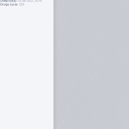
Dołączył(a):
01 lut 2011, 01:47
Droga życia:
333