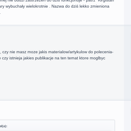
nej nie budzi zastrzeżeń do dziś funkcjonuje - patrz "Kirgistan
ary wybuchały wielokrotnie . Nazwa do dziś lekko zmieniona
.
, czy nie masz moze jakis materialow/artykulow do polecenia-
 czy istnieja jakies publikacje na ten temat ktore moglbyc
ł(a):