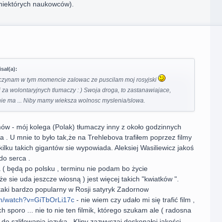
niektórych naukowców).
sał(a):
czynam w tym momencie zalowac ze puscilam moj rosyjski
 za wolontaryjnych tlumaczy : ) Swoja droga, to zastanawiajace,
nie ma ... Niby mamy wieksza wolnosc myslenia/slowa.
lmów - mój kolega (Polak) tłumaczy inny z około godzinnych
ka . U mnie to było tak,że na Trehlebova trafiłem poprzez filmy
kilku takich gigantów sie wypowiada. Aleksiej Wasiliewicz jakoś
do serca .
a ( będą po polsku , terminu nie podam bo życie
 sie uda jeszcze wiosną ) jest więcej takich "kwiatków ".
t taki bardzo popularny w Rosji satyryk Zadornow
om/watch?v=GiTbOrLi17c
- nie wiem czy udało mi się trafić film ,
h sporo ... nie to nie ten filmik, którego szukam ale ( radosna
 do szlifowania języka . Klipy zazwyczaj doskonałej jakości