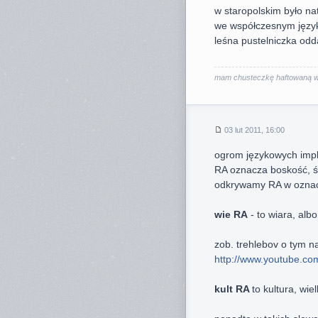
w staropolskim było na
we współczesnym język
leśna pustelniczka odd
mam chusteczkę haftowaną wsz
03 lut 2011, 16:00
ogrom językowych impli
RA oznacza boskość, św
odkrywamy RA w oznacz
wie RA
- to wiara, albo
zob. trehlebov o tym n
http://www.youtube.co
kult RA
to kultura, wi