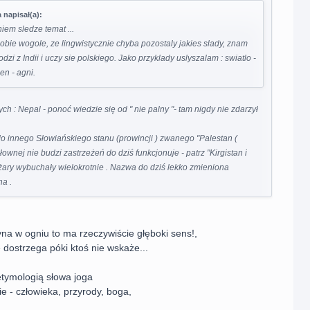
 napisał(a):
niem sledze temat ...
bie wogole, ze lingwistycznie chyba pozostaly jakies slady, znam
dzi z Indii i uczy sie polskiego. Jako przyklady uslyszalam : swiatlo -
ien - agni.
ch : Nepal - ponoć wiedzie się od " nie palny "- tam nigdy nie zdarzył
o innego Słowiańskiego stanu (prowincji ) zwanego "Palestan (
łownej nie budzi zastrzeżeń do dziś funkcjonuje - patrz "Kirgistan i
żary wybuchały wielokrotnie . Nazwa do dziś lekko zmieniona
na .
yna w ogniu to ma rzeczywiście głęboki sens!,
 dostrzega póki ktoś nie wskaże...
etymologią słowa joga
e - człowieka, przyrody, boga,