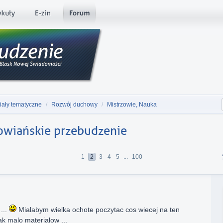
iały tematyczne
/
Rozwój duchowy
/
Mistrzowie, Nauka
owiańskie przebudzenie
1
2
3
4
5
...
100
...
Mialabym wielka ochote poczytac cos wiecej na ten
ak malo materialow ...