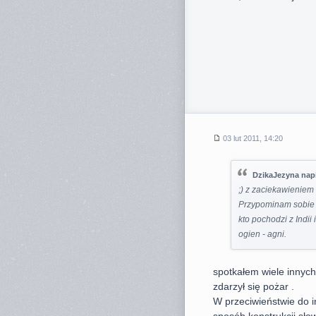
03 lut 2011, 14:20
DzikaJezyna napi
;) z zaciekawieniem 
Przypominam sobie w
kto pochodzi z Indii 
ogien - agni.
spotkałem wiele innych 
zdarzył się pożar .
W przeciwieństwie do i