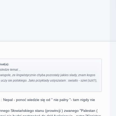
sał(a):
sledze temat ...
ogole, ze lingwistycznie chyba pozostaly jakies slady, znam kogos
i uczy sie polskiego. Jako przyklady uslyszalam : swiatlo - sziet (szit?),
: Nepal - ponoć wiedzie się od " nie palny "- tam nigdy nie
nnego Słowiańskiego stanu (prowincji ) zwanego "Palestan (