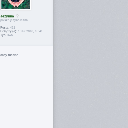
Jeżynna
polska jezyna lesna
Posty:
421
Dołączył(a):
18 lut 2010, 18:41
Typ:
4w5
easy russian