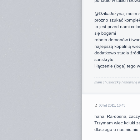
ponadto w takich słow
@DzikaJeżyna, moim 
próżno szukać komplek
to jest przed nami celo
się bogami
robota demonów i twar
najlepszą kopalnią wiedz
dodatkowo studia źródł
sanskrytu
i łączenie (joga) tego 
mam chusteczkę haftowaną wsz
03 lut 2011, 16:43
haha, Ra-dosna, zacz
Trzymam wiec kciuki za
dlaczego u nas nic nie