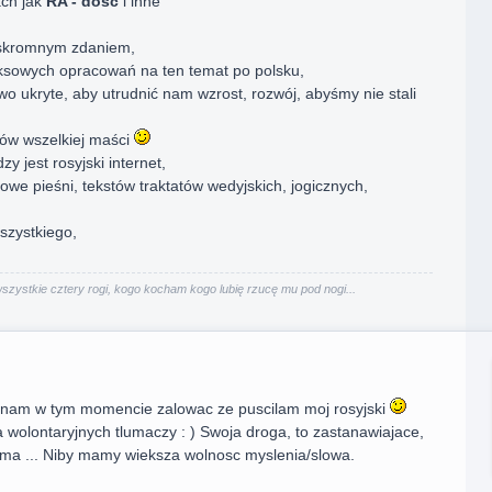
ach jak
RA - dość
i inne
skromnym zdaniem,
sowych opracowań na ten temat po polsku,
wo ukryte, aby utrudnić nam wzrost, rozwój, abyśmy nie stali
ów wszelkiej maści
y jest rosyjski internet,
owe pieśni, tekstów traktatów wedyjskich, jogicznych,
wszystkiego,
ystkie cztery rogi, kogo kocham kogo lubię rzucę mu pod nogi...
ynam w tym momencie zalowac ze puscilam moj rosyjski
 wolontaryjnych tlumaczy : ) Swoja droga, to zastanawiajace,
 ma ... Niby mamy wieksza wolnosc myslenia/slowa.