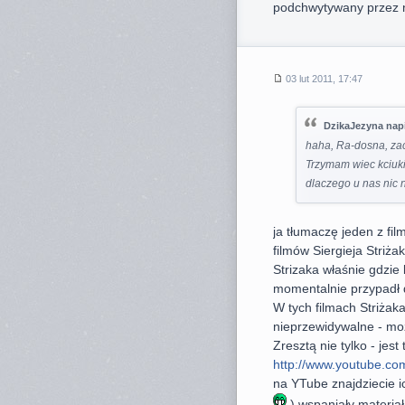
podchwytywany przez 
03 lut 2011, 17:47
DzikaJezyna napi
haha, Ra-dosna, za
Trzymam wiec kciuki
dlaczego u nas nic 
ja tłumaczę jeden z fi
filmów Siergieja Striża
Strizaka właśnie gdzie 
momentalnie przypadł 
W tych filmach Striżak
nieprzewidywalne - może
Zresztą nie tylko - jes
http://www.youtube.c
na YTube znajdziecie ic
) wspaniały materiał