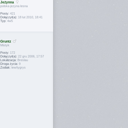
Jeżynna
polska jezyna lesna
Posty:
421
Dołączył(a):
18 lut 2010, 18:41
Typ:
4w5
Gruntz
Mistyk
Posty:
172
Dołączył(a):
22 gru 2006, 17:57
Lokalizacja:
Breslau
Droga życia:
9
Zodiak:
lew/tygrys