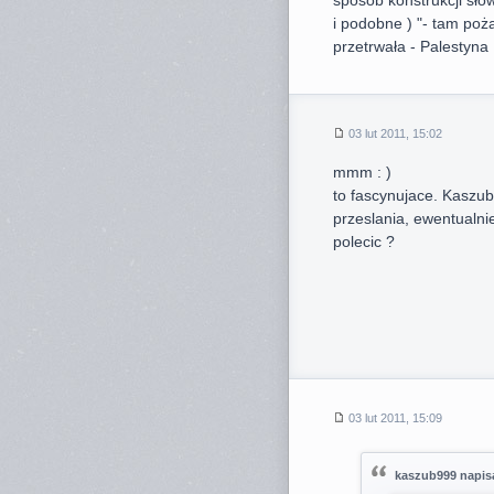
sposób konstrukcji słow
i podobne ) "- tam poż
przetrwała - Palestyna 
03 lut 2011, 15:02
mmm : )
to fascynujace. Kaszub
przeslania, ewentualnie
polecic ?
03 lut 2011, 15:09
kaszub999 napisa