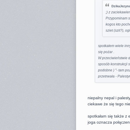
DzikaJezyna
;) z zaciekawie
Przypominam so
kogos kto pocho
sziet (szit?), og
spotkałem wiele inny
się pożar .
W przeciwieństwie d
sposób konstrukcji s
podobne ) "- tam po
przetrwała - Palesty
niepalny nepal i palest
ciekawe że się tego nie
spotkałam się także z 
joga oznacza połączeni