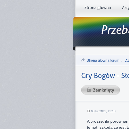
Strona główna forum
/
Dz
Gry Bogów - Sł
03 lut 2011, 13:18
A prosze, ile porownan 
temat, szkoda ze jest t