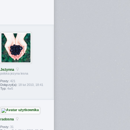
Jeżynna
polska jezyna lesna
Posty:
421
Dołączył(a):
18 lut 2010, 18:41
Typ:
4w5
radosna
Posty:
31