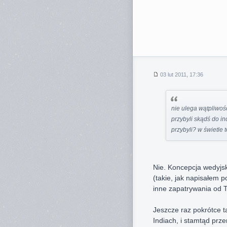
03 lut 2011, 17:36
nie ulega wątpliwośc
przybyli skądś do ind
przybyli? w świetle 
Nie. Koncepcja wedyjsk
(takie, jak napisałem 
inne zapatrywania od 
Jeszcze raz pokrótce 
Indiach, i stamtąd prze