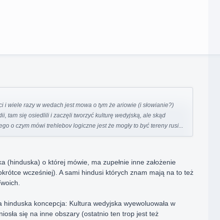
i i wiele razy w wedach jest mowa o tym że ariowie (i słowianie?)
ii, tam się osiedlili i zaczęli tworzyć kulturę wedyjską, ale skąd
tego o czym mówi trehlebov logiczne jest że mogły to być tereny rusi...
a (hinduska) o której mówie, ma zupełnie inne założenie
pokrótce wcześniej). A sami hindusi których znam mają na to też
Twoich.
ta hinduska koncepcja: Kultura wedyjska wyewoluowała w
niosła się na inne obszary (ostatnio ten trop jest też