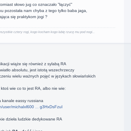
tomiast słowo jug co oznaczało "łączyć"
u pozostała nam chyba z tego tylko baba jaga,
ająca się praktykom jogi ?
ystkie cztery rogi, kogo kocham kogo lubię rzucę mu pod nogi...
kacji wiąże się również z sylabą RA
iatło absolutu, jest istotą wszechrzeczy
eniu wielu ważnych pojęć w językach słowiańskich
 ktoś wie co to jest RA, albo nie wie:
a kanale eassy russiana
m/user/michalxl600 ... g3HxDsFzuI
elkie dzieła ludzkie dedykowane RA