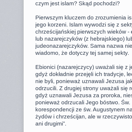
czym jest islam? Skąd pochodzi?
Pierwszym kluczem do zrozumienia isl
jego korzeni. Islam wywodzi się z sekty
chrześcijańskiej pierwszych wieków - 
lub nazarejczyków (z hebrajskiego) lu
judeonazarejczyków. Sama nazwa nie j
wiadomo, że dotyczy tej samej sekty.
Ebionici (nazarejczycy) uważali się z 
gdyż dokładnie przejęli ich tradycje, l
nie byli, ponieważ uznawali Jezusa ja
odrzucili. Z drugiej strony uważali się
gdyż uznawali Jezusa za proroka, nies
ponieważ odrzucali Jego bóstwo. Św.
korespondencji ze św. Augustynem nap
żydów i chrześcijan, ale w rzeczywisto
ani drugimi”.