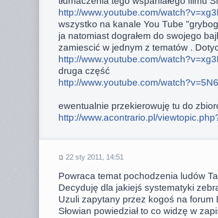
tłumaczenia tego wspaniałego filmu Sie
http://www.youtube.com/watch?v=xg3
wszystko na kanale You Tube "grybo
ja natomiast dograłem do swojego bajk
zamiescić w jednym z tematów . Dotyczy
http://www.youtube.com/watch?v=xg3
druga część
http://www.youtube.com/watch?v=5N
ewentualnie przekierowuję tu do zbio
http://www.acontrario.pl/viewtopic.ph
22 sty 2011, 14:51
Powraca temat pochodzenia ludów Tau 
Decyduję dla jakiejś systematyki zebra
Uzuli zapytany przez kogoś na forum
Słowian powiedział to co widzę w zapi