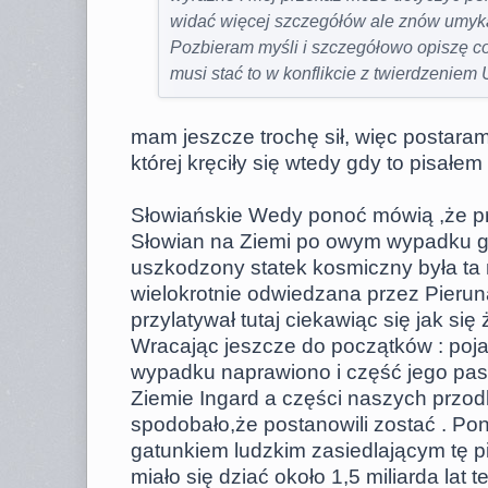
widać więcej szczegółów ale znów umyka 
Pozbieram myśli i szczegółowo opiszę co
musi stać to w konflikcie z twierdzeniem Uz
mam jeszcze trochę sił, więc postaram
której kręciły się wtedy gdy to pisałe
Słowiańskie Wedy ponoć mówią ,że p
Słowian na Ziemi po owym wypadku g
uszkodzony statek kosmiczny była ta
wielokrotnie odwiedzana przez Pieruna
przylatywał tutaj ciekawiąc się jak się
Wracając jeszcze do początków : po
wypadku naprawiono i część jego pas
Ziemie Ingard a części naszych przodk
spodobało,że postanowili zostać . Po
gatunkiem ludzkim zasiedlającym tę p
miało się dziać około 1,5 miliarda lat