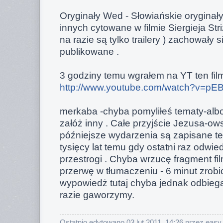
Oryginały Wed - Słowiańskie oryginały
innych cytowane w filmie Siergieja Str
na razie są tylko trailery ) zachowały
publikowane .
3 godziny temu wgrałem na YT ten fil
http://www.youtube.com/watch?v=pE
merkaba -chyba pomyliłeś tematy-albo
załóż inny . Całe przyjście Jezusa-ow
późniejsze wydarzenia są zapisane te
tysięcy lat temu gdy ostatni raz odwied
przestrogi . Chyba wrzucę fragment fi
przerwę w tłumaczeniu - 6 minut zrobi
wypowiedż tutaj chyba jednak odbieg
razie gaworzymy.
Ostatnio edytowano 03 lut 2011, 14:26 przez easy