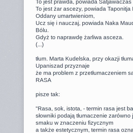
To jest prawda, powiada Satjawaczas 
To jest żar ascezy, powiada Taponitja 
Oddany umartwieniom,
Ucz się i nauczaj, powiada Naka Mau
Bólu.
Gdyż to naprawdę żarliwa asceza.
(...)
tłum. Marta Kudelska, przy okazji tłu
Upaniszad przyznaje
że ma problem z przetłumaczeniem s
RASA
pisze tak:
"Rasa, sok, istota, - termin rasa jest 
słowniki podają tłumaczenie zarówno j
smaku w znaczeniu fizycznym
a także estetycznym, termin rasa oz