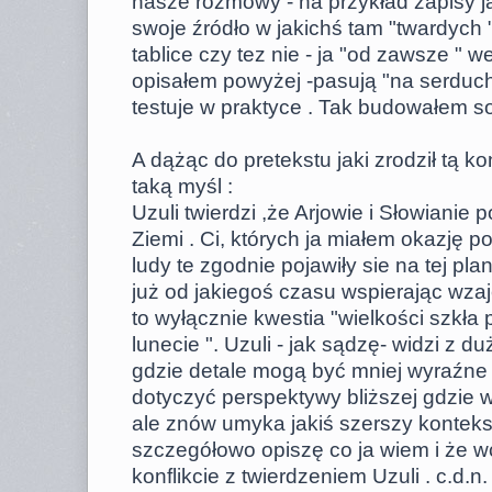
nasze rozmowy - na przykład zapisy ja
swoje źródło w jakichś tam "twardych 
tablice czy tez nie - ja "od zawsze " w
opisałem powyżej -pasują "na serducho
testuje w praktyce . Tak budowałem so
A dążąc do pretekstu jaki zrodził tą k
taką myśl :
Uzuli twierdzi ,że Arjowie i Słowianie 
Ziemi . Ci, których ja miałem okazję p
ludy te zgodnie pojawiły sie na tej pla
już od jakiegoś czasu wspierając wz
to wyłącznie kwestia "wielkości szkł
lunecie ". Uzuli - jak sądzę- widzi z 
gdzie detale mogą być mniej wyraźne
dotyczyć perspektywy bliższej gdzie 
ale znów umyka jakiś szerszy kontekst
szczegółowo opiszę co ja wiem i że wc
konflikcie z twierdzeniem Uzuli . c.d.n.