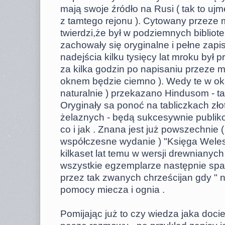
mają swoje źródło na Rusi ( tak to ujm
z tamtego rejonu ). Cytowany przeze m
twierdzi,że był w podziemnych bibliot
zachowały się oryginalne i pełne zapi
nadejścia kilku tysięcy lat mroku był 
za kilka godzin po napisaniu przeze m
oknem będzie ciemno ). Wedy te w okr
naturalnie ) przekazano Hindusom - tam 
Oryginały sa ponoć na tabliczkach zło
żelaznych - będą sukcesywnie publi
co i jak . Znana jest już powszechnie
współczesne wydanie ) "Księga Weles
kilkaset lat temu w wersji drewnianych
wszystkie egzemplarze następnie spa
przez tak zwanych chrześcijan gdy " 
pomocy miecza i ognia .
Pomijając już to czy wiedza jaka doci