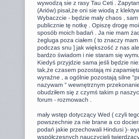
wywodzą sie z rasy Tau Ceti . Zapyta
(Ariów) pisał,że oni sie wiodą z klekt
Wybaczcie - będzie mały chaos , sam d
publicznie tę notkę . Opiszę drogę mo
sposób moich badań . Ja nie mam ża
żegluga poza ciałem ( to znaczy mam
podczas snu ] jak większość z nas ale
bardzo świadom i nie staram się wymu
Kiedyś przyjdzie sama jeśli będzie ni
tak,że czasem pozostają mi zapamięt
wyraźne , a ogólnie pozostają silne "pr
nazywam " wewnętrznym przekonaniem
obudziłem się z czymś takim p naszyc
forum - rozmowach .
mały wstęp dotyczący Wed ( czyli tego
powszechnie za nie brane a co docier
podań jakie przechowali Hindusi )- wy
współczesnych nauczycieli twierdząc