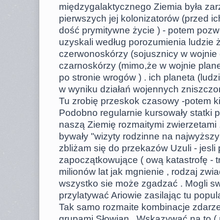
międzygalaktycznego Ziemia była za
pierwszych jej kolonizatorów (przed i
dość prymitywne życie ) - potem poz
uzyskali według porozumienia ludzie ż
czerwonoskórzy (sojusznicy w wojnie 
czarnoskórzy (mimo,że w wojnie planet
po stronie wrogów ) . ich planeta (ludz
w wyniku działań wojennych zniszczo
Tu zrobię przeskok czasowy -potem k
Podobno regularnie kursowały statki 
naszą Ziemię rozmaitymi zwierzetami 
bywały "wizyty rodzinne na najwyższ
zbliżam się do przekazów Uzuli - jesl
zapoczątkowujące ( ową katastrofę - t
milionów lat jak mgnienie , rodzaj zwia
wszystko sie może zgadzać . Mogli sw
przylatywać Ariowie zasilając tu popul
Tak samo rozmaite kombinacje zdarze
grupami Słowian . Wskazywać na to (