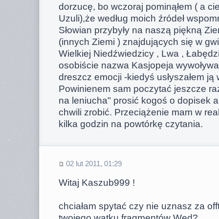
dorzucę, bo wczoraj pominąłem ( a ci
Uzuli),że według moich źródeł wspomn
Słowian przybyły na naszą piękną Zie
(innych Ziemi ) znajdujących się w gw
Wielkiej Niedźwiedzicy , Lwa , Łabędzi
osobiście nazwa Kasjopeja wywoływał
dreszcz emocji -kiedyś usłyszałem ją 
Powinienem sam poczytać jeszcze raz 
na leniucha" prosić kogoś o dopisek al
chwili zrobić. Przeciążenie mam w real
kilka godzin na powtórkę czytania.
02 lut 2011, 01:29
Witaj Kaszub999 !
chciałam spytać czy nie uznasz za of
twojego wątku fragmentów Wed?,