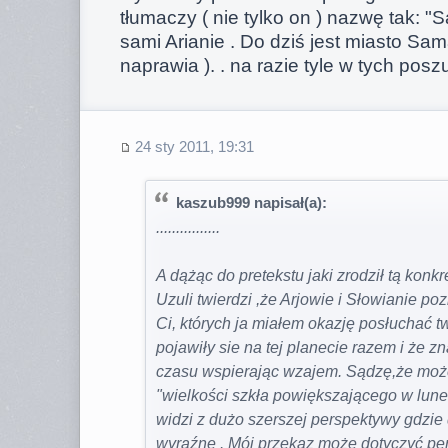
tłumaczy ( nie tylko on ) nazwę tak: "S
sami Arianie . Do dziś jest miasto Sa
naprawia ). . na razie tyle w tych pos
24 sty 2011, 19:31
kaszub999 napisał(a):
................
A dążąc do pretekstu jaki zrodził tą konkr
Uzuli twierdzi ,że Arjowie i Słowianie poz
Ci, których ja miałem okazję posłuchać tw
pojawiły sie na tej planecie razem i że zn
czasu wspierając wzajem. Sądzę,że może
"wielkości szkła powiększającego w luneci
widzi z dużo szerszej perspektywy gdzie
wyraźne . Mój przekaz może dotyczyć per