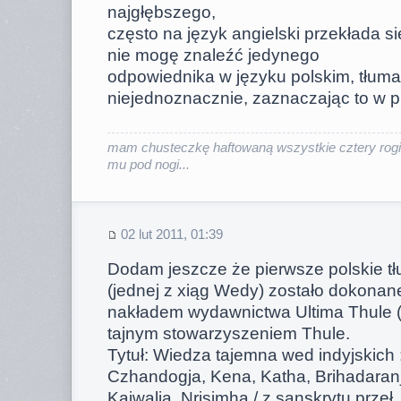
najgłębszego,
często na język angielski przekłada s
nie mogę znaleźć jedynego
odpowiednika w języku polskim, tłum
niejednoznacznie, zaznaczając to w p
mam chusteczkę haftowaną wszystkie cztery rogi
mu pod nogi...
02 lut 2011, 01:39
Dodam jeszcze że pierwsze polskie t
(jednej z xiąg Wedy) zostało dokona
nakładem wydawnictwa Ultima Thule (!
tajnym stowarzyszeniem Thule.
Tytuł: Wiedza tajemna wed indyjskich 
Czhandogja, Kena, Katha, Brihadaran
Kaiwalja, Nrisimha / z sanskrytu przeł.