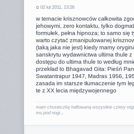
02 lut 2011, 13:26
w temacie krisznowców całkowita zgoda
jehowymi, zero kontaktu, tylko dogma
formułek, pełna hipnoza; to samo się 
warto czytać zmanipulowanej kriszno
(taką jaka nie jest) kiedy mamy orygi
sanskrytu wydawnictwa ultima thule z 
dostępu do ultima thule to według mni
przekład to Bhagavad Gita: Pieśń P
Swatantrapur 1947, Madras 1956, 195
zasada im starsze tłumaczenie tym lep
te z XX lecia międzywojennego
mam chusteczkę haftowaną wszystkie cztery rogi
mu pod nogi...