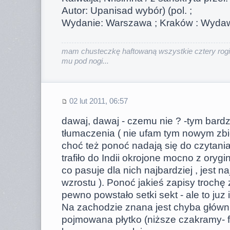
Autor: Upanisad wybór) (pol. ;
Wydanie: Warszawa ; Kraków : Wydaw.
mam chusteczkę haftowaną wszystkie cztery rogi
mu pod nogi...
02 lut 2011, 06:57
dawaj, dawaj - czemu nie ? -tym bardz
tłumaczenia ( nie ufam tym nowym z
choć też ponoć nadają się do czytania
trafiło do Indii okrojone mocno z orygi
co pasuje dla nich najbardziej , jest na
wzrostu ). Ponoć jakieś zapisy trochę
pewno powstało setki sekt - ale to juz
Na zachodzie znana jest chyba główn
pojmowana płytko (niższe czakramy- fa