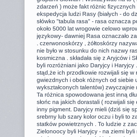
zdarzeń ) może fakt różnic fizycznyc
ekspedycja ludzi Rasy (białych - do d
słówko "tabula rasa" - rasa oznacza p
około 5000 lat wrogowie celowo wpro
językowy- dawniej Rasa oznaczało za
. czerwonoskórzy , żółtoskórzy nazywal
nie było w stosunku do nich nazwy rasa.
kosmiczna . składała się z Aryjców i Sł
byli rozróżniani jako Daryjcy i Haryjcy
stąd,że ich przodkowie rozwijali się 
gwiezdnych i obok różnych od siebie u
wykształconych talentów) zwyczajnie r
Ta różnica spowodowana jest inną dług
słońc na jakich dorastali ( rozwijali się
inny pigment. Daryjcy mieli (dziś się 
srebrny lub szary kolor oczu i byli t
statków powietrznych . To ludzie z za
Zielonoocy byli Haryjcy - na ziemi by