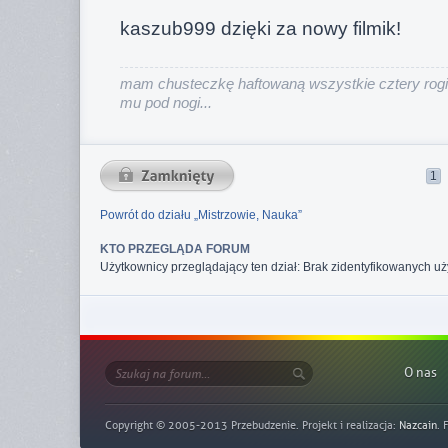
kaszub999 dzięki za nowy filmik!
mam chusteczkę haftowaną wszystkie cztery rogi
mu pod nogi...
1
Powrót do działu „Mistrzowie, Nauka”
KTO PRZEGLĄDA FORUM
Użytkownicy przeglądający ten dział: Brak zidentyfikowanych u
O nas
Copyright © 2005-2013 Przebudzenie. Projekt i realizacja:
Nazcain
. 