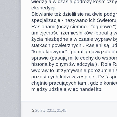
wiedzę a w czasie podróży kosmiczn
ekspedycji.
Słowianie też dzielili sie na dwie pod
specjalizacje - nazywano ich Swietorus
Rasjenami (oczy ciemne - "ogniowe ")
umiejętności rzemieślników -potrafią
życia niezbędne a w czasie wypraw by
statkach powietrznych . Rasjeni są lu
"kontaktowymi " i potrafią nawiązać p
sprawie (pasują mi te cechy do wspo
historia by o tym świadczyła ) . Rola
wypraw to utrzymywanie porozumieni
pozostałych ludzi w zespole . Dziś s
chętnie pracujących tam , gdzie koni
międzyludzka a więc handel itp.
26 sty 2011, 21:45