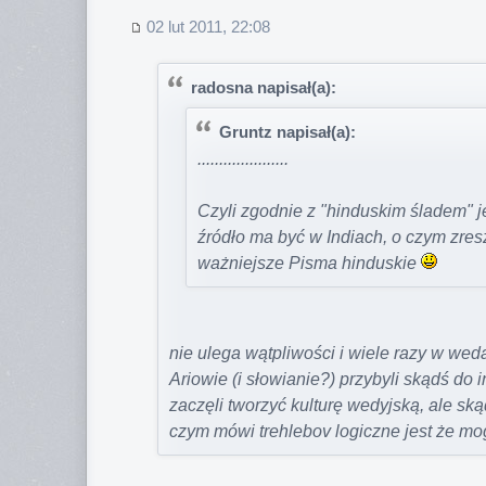
02 lut 2011, 22:08
radosna napisał(a):
Gruntz napisał(a):
.....................
Czyli zgodnie z "hinduskim śladem" je
źródło ma być w Indiach, o czym zre
ważniejsze Pisma hinduskie
nie ulega wątpliwości i wiele razy w wed
Ariowie (i słowianie?) przybyli skądś do ind
zaczęli tworzyć kulturę wedyjską, ale ską
czym mówi trehlebov logiczne jest że mogł