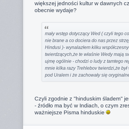
większej jedności kultur w dawnych c
obecnie wydaje?
mały wstęp dotyczący Wed ( czyli tego co
nie brane a co dociera do nas przez strz
Hindusi )- wynalazłem kilku współczesny
twierdzących,że te właśnie Wedy mają swo
ujmę ogólnie - chodzi o ludy z tamtego r
mnie kilka razy Trehlebov twierdzi,że by
pod Uralem i że zachowały się oryginaln
Czyli zgodnie z "hinduskim śladem" je
- źródło ma być w Indiach, o czym zr
ważniejsze Pisma hinduskie