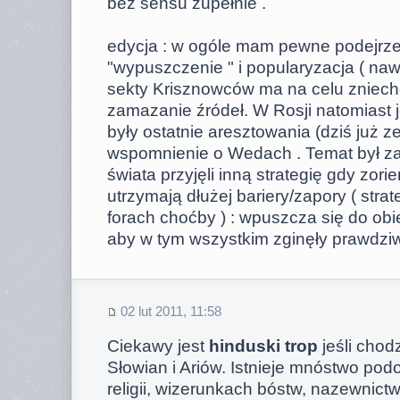
bez sensu zupełnie .
edycja : w ogóle mam pewne podejrze
"wypuszczenie " i popularyzacja ( naw
sekty Krisznowców ma na celu zniech
zamazanie źródeł. W Rosji natomiast 
były ostatnie aresztowania (dziś już z
wspomnienie o Wedach . Temat był z
świata przyjęli inną strategię gdy zorie
utrzymają dłużej bariery/zapory ( stra
forach choćby ) : wpuszcza się do obi
aby w tym wszystkim zginęły prawdziw
02 lut 2011, 11:58
Ciekawy jest
hinduski trop
jeśli chod
Słowian i Ariów. Istnieje mnóstwo podo
religii, wizerunkach bóstw, nazewnic