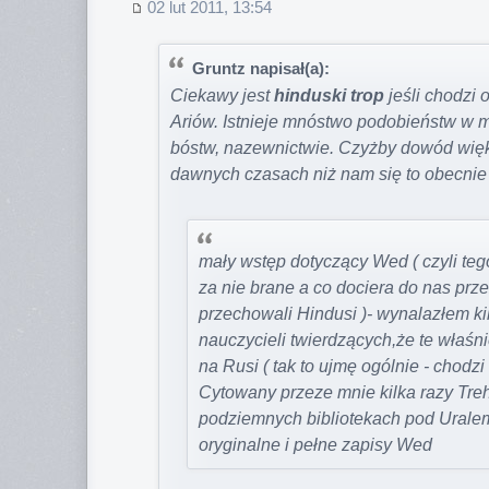
02 lut 2011, 13:54
Gruntz napisał(a):
Ciekawy jest
hinduski trop
jeśli chodzi 
Ariów. Istnieje mnóstwo podobieństw w mit
bóstw, nazewnictwie. Czyżby dowód więks
dawnych czasach niż nam się to obecni
mały wstęp dotyczący Wed ( czyli teg
za nie brane a co dociera do nas prze
przechowali Hindusi )- wynalazłem k
nauczycieli twierdzących,że te właś
na Rusi ( tak to ujmę ogólnie - chodzi
Cytowany przeze mnie kilka razy Treh
podziemnych bibliotekach pod Uralem
oryginalne i pełne zapisy Wed