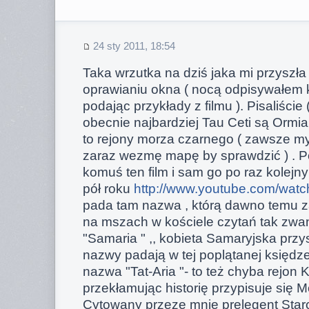
24 sty 2011, 18:54
Taka wrzutka na dziś jaka mi przyszł
oprawianiu okna ( nocą odpisywałem
podając przykłady z filmu ). Pisaliście 
obecnie najbardziej Tau Ceti są Ormian
to rejony morza czarnego ( zawsze my
zaraz wezmę mapę by sprawdzić ) . P
komuś ten film i sam go po raz kolejn
pół roku
http://www.youtube.com/wa
pada tam nazwa , którą dawno temu 
na mszach w kościele czytań tak zw
"Samaria " ,, kobieta Samaryjska przys
nazwy padają w tej poplątanej księdze
nazwa "Tat-Aria "- to też chyba rejon 
przekłamując historię przypisuje się 
Cytowany przeze mnie prelegent Star