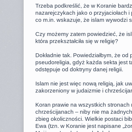
Trzeba podkreślić, że w Koranie bard
nazarejczykach jako o przyjaciołach
co m.in. wskazuje, że islam wywodzi si
Czy możemy zatem powiedzieć, że isl
która przekształciła się w religię?
Dokładnie tak. Powiedziałbym, że od 
pseudoreligia, gdyż każda sekta jest t
odstępuje od doktryny danej religii.
Islam nie jest więc nową religią, jak 
zakorzeniony w judaizmie i chrześcija
Koran prawie na wszystkich stronach 
chrześcijanach – niby nie ma żadnych
zbieg okoliczności. Wielkie postaci bib
Ewa (tzn. w Koranie jest napisane „ż