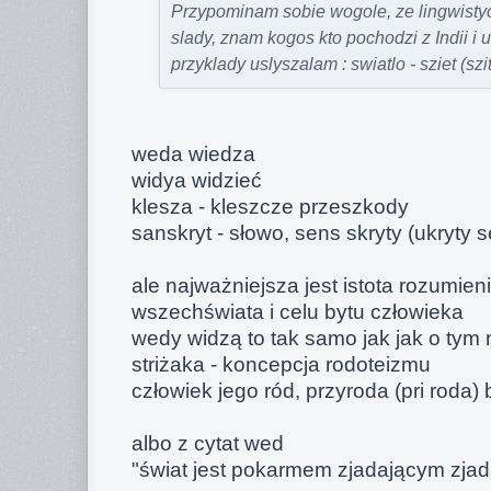
Przypominam sobie wogole, ze lingwistyc
slady, znam kogos kto pochodzi z Indii i 
przyklady uslyszalam : swiatlo - sziet (szit
weda wiedza
widya widzieć
klesza - kleszcze przeszkody
sanskryt - słowo, sens skryty (ukryty 
ale najważniejsza jest istota rozumien
wszechświata i celu bytu człowieka
wedy widzą to tak samo jak jak o tym 
striżaka - koncepcja rodoteizmu
człowiek jego ród, przyroda (pri roda)
albo z cytat wed
"świat jest pokarmem zjadającym zja