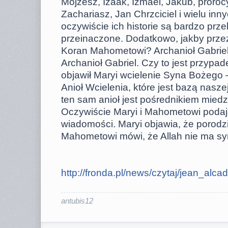
Mojżesz, Izaak, Izmael, Jakub, proroc
Zachariasz, Jan Chrzciciel i wielu inn
oczywiście ich historie są bardzo prz
przeinaczone. Dodatkowo, jakby przez
Koran Mahometowi? Archanioł Gabrie
Archanioł Gabriel. Czy to jest przypad
objawił Maryi wcielenie Syna Bożego 
Anioł Wcielenia, które jest bazą naszej
ten sam anioł jest pośrednikiem mie
Oczywiście Maryi i Mahometowi podaj
wiadomości. Maryi objawia, że porod
Mahometowi mówi, że Allah nie ma sy
http://fronda.pl/news/czytaj/jean_alcad .
antubis12