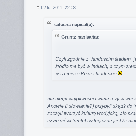
02 lut 2011, 22:08
radosna napisał(a):
Gruntz napisał(a):
.....................
Czyli zgodnie z "hinduskim śladem" je
źródło ma być w Indiach, o czym zre
ważniejsze Pisma hinduskie
nie ulega wątpliwości i wiele razy w wed
Ariowie (i słowianie?) przybyli skądś do ind
zaczęli tworzyć kulturę wedyjską, ale ską
czym mówi trehlebov logiczne jest że mogł