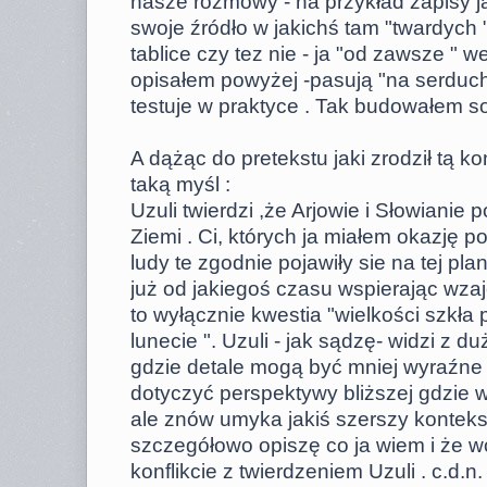
nasze rozmowy - na przykład zapisy ja
swoje źródło w jakichś tam "twardych 
tablice czy tez nie - ja "od zawsze " w
opisałem powyżej -pasują "na serducho
testuje w praktyce . Tak budowałem so
A dążąc do pretekstu jaki zrodził tą k
taką myśl :
Uzuli twierdzi ,że Arjowie i Słowianie 
Ziemi . Ci, których ja miałem okazję p
ludy te zgodnie pojawiły sie na tej pla
już od jakiegoś czasu wspierając wz
to wyłącznie kwestia "wielkości szkł
lunecie ". Uzuli - jak sądzę- widzi z 
gdzie detale mogą być mniej wyraźne
dotyczyć perspektywy bliższej gdzie 
ale znów umyka jakiś szerszy kontekst
szczegółowo opiszę co ja wiem i że wc
konflikcie z twierdzeniem Uzuli . c.d.n.