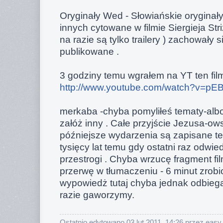
Oryginały Wed - Słowiańskie oryginały
innych cytowane w filmie Siergieja Str
na razie są tylko trailery ) zachowały
publikowane .
3 godziny temu wgrałem na YT ten fil
http://www.youtube.com/watch?v=pE
merkaba -chyba pomyliłeś tematy-albo
załóż inny . Całe przyjście Jezusa-ow
późniejsze wydarzenia są zapisane te
tysięcy lat temu gdy ostatni raz odwied
przestrogi . Chyba wrzucę fragment fi
przerwę w tłumaczeniu - 6 minut zrobi
wypowiedż tutaj chyba jednak odbieg
razie gaworzymy.
Ostatnio edytowano 03 lut 2011, 14:26 przez easy