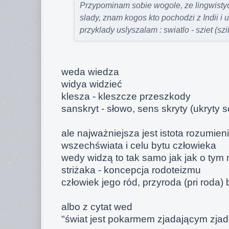
Przypominam sobie wogole, ze lingwistyc
slady, znam kogos kto pochodzi z Indii i 
przyklady uslyszalam : swiatlo - sziet (szit
weda wiedza
widya widzieć
klesza - kleszcze przeszkody
sanskryt - słowo, sens skryty (ukryty 
ale najważniejsza jest istota rozumien
wszechświata i celu bytu człowieka
wedy widzą to tak samo jak jak o tym 
striżaka - koncepcja rodoteizmu
człowiek jego ród, przyroda (pri roda)
albo z cytat wed
"świat jest pokarmem zjadającym zja