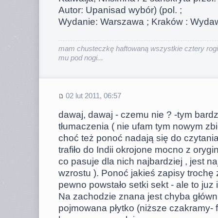
Autor: Upanisad wybór) (pol. ;
Wydanie: Warszawa ; Kraków : Wydaw.
mam chusteczkę haftowaną wszystkie cztery rogi
mu pod nogi...
02 lut 2011, 06:57
dawaj, dawaj - czemu nie ? -tym bardz
tłumaczenia ( nie ufam tym nowym z
choć też ponoć nadają się do czytania
trafiło do Indii okrojone mocno z orygi
co pasuje dla nich najbardziej , jest na
wzrostu ). Ponoć jakieś zapisy trochę
pewno powstało setki sekt - ale to juz
Na zachodzie znana jest chyba główn
pojmowana płytko (niższe czakramy- fa