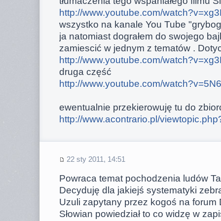
tłumaczenia tego wspaniałego filmu Sie
http://www.youtube.com/watch?v=xg3
wszystko na kanale You Tube "grybo
ja natomiast dograłem do swojego bajk
zamiescić w jednym z tematów . Dotyczy
http://www.youtube.com/watch?v=xg3
druga część
http://www.youtube.com/watch?v=5N
ewentualnie przekierowuję tu do zbio
http://www.acontrario.pl/viewtopic.ph
22 sty 2011, 14:51
Powraca temat pochodzenia ludów Tau 
Decyduję dla jakiejś systematyki zebra
Uzuli zapytany przez kogoś na forum
Słowian powiedział to co widzę w zapi