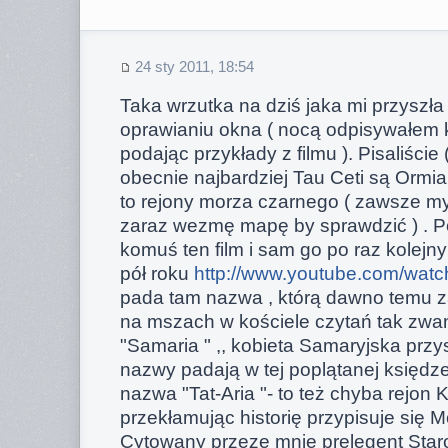
24 sty 2011, 18:54
Taka wrzutka na dziś jaka mi przyszł
oprawianiu okna ( nocą odpisywałem
podając przykłady z filmu ). Pisaliście 
obecnie najbardziej Tau Ceti są Ormian
to rejony morza czarnego ( zawsze my
zaraz wezmę mapę by sprawdzić ) . P
komuś ten film i sam go po raz kolejn
pół roku
http://www.youtube.com/wa
pada tam nazwa , którą dawno temu 
na mszach w kościele czytań tak zw
"Samaria " ,, kobieta Samaryjska przys
nazwy padają w tej poplątanej księdze
nazwa "Tat-Aria "- to też chyba rejon 
przekłamując historię przypisuje się 
Cytowany przeze mnie prelegent Star