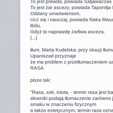
To jest prawda, powiada Satjawaczas 
To jest żar ascezy, powiada Taponitja 
Oddany umartwieniom,
Ucz się i nauczaj, powiada Naka Mau
Bólu.
Gdyż to naprawdę żarliwa asceza.
(...)
tłum. Marta Kudelska, przy okazji tłu
Upaniszad przyznaje
że ma problem z przetłumaczeniem s
RASA
pisze tak:
"Rasa, sok, istota, - termin rasa jest 
słowniki podają tłumaczenie zarówno j
smaku w znaczeniu fizycznym
a także estetycznym, termin rasa oz