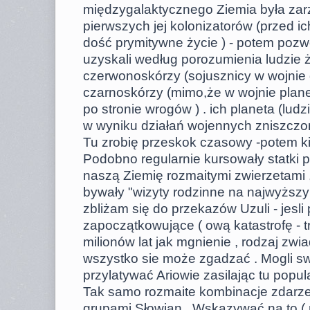
międzygalaktycznego Ziemia była za
pierwszych jej kolonizatorów (przed i
dość prymitywne życie ) - potem poz
uzyskali według porozumienia ludzie ż
czerwonoskórzy (sojusznicy w wojnie 
czarnoskórzy (mimo,że w wojnie planet
po stronie wrogów ) . ich planeta (ludz
w wyniku działań wojennych zniszczo
Tu zrobię przeskok czasowy -potem k
Podobno regularnie kursowały statki 
naszą Ziemię rozmaitymi zwierzetami 
bywały "wizyty rodzinne na najwyższ
zbliżam się do przekazów Uzuli - jesl
zapoczątkowujące ( ową katastrofę - t
milionów lat jak mgnienie , rodzaj zwia
wszystko sie może zgadzać . Mogli sw
przylatywać Ariowie zasilając tu popul
Tak samo rozmaite kombinacje zdarze
grupami Słowian . Wskazywać na to (