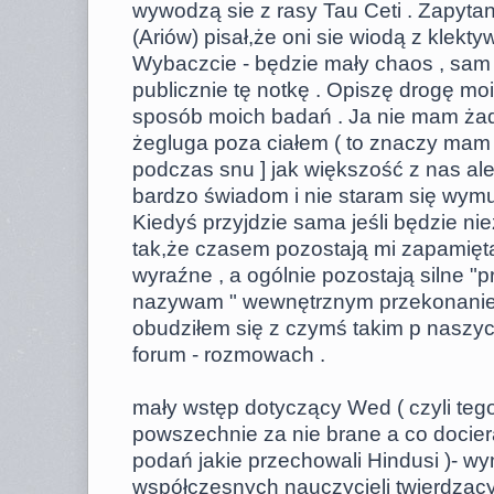
wywodzą sie z rasy Tau Ceti . Zapyta
(Ariów) pisał,że oni sie wiodą z klekt
Wybaczcie - będzie mały chaos , sam d
publicznie tę notkę . Opiszę drogę mo
sposób moich badań . Ja nie mam ża
żegluga poza ciałem ( to znaczy mam
podczas snu ] jak większość z nas ale
bardzo świadom i nie staram się wymu
Kiedyś przyjdzie sama jeśli będzie ni
tak,że czasem pozostają mi zapamięt
wyraźne , a ogólnie pozostają silne "pr
nazywam " wewnętrznym przekonaniem
obudziłem się z czymś takim p naszyc
forum - rozmowach .
mały wstęp dotyczący Wed ( czyli tego
powszechnie za nie brane a co docier
podań jakie przechowali Hindusi )- wy
współczesnych nauczycieli twierdząc