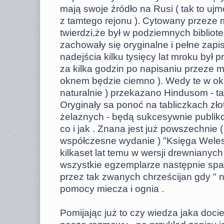
mają swoje źródło na Rusi ( tak to ujm
z tamtego rejonu ). Cytowany przeze m
twierdzi,że był w podziemnych bibliot
zachowały się oryginalne i pełne zapi
nadejścia kilku tysięcy lat mroku był 
za kilka godzin po napisaniu przeze m
oknem będzie ciemno ). Wedy te w okr
naturalnie ) przekazano Hindusom - tam 
Oryginały sa ponoć na tabliczkach zło
żelaznych - będą sukcesywnie publi
co i jak . Znana jest już powszechnie
współczesne wydanie ) "Księga Weles
kilkaset lat temu w wersji drewnianych
wszystkie egzemplarze następnie spa
przez tak zwanych chrześcijan gdy " 
pomocy miecza i ognia .
Pomijając już to czy wiedza jaka doci