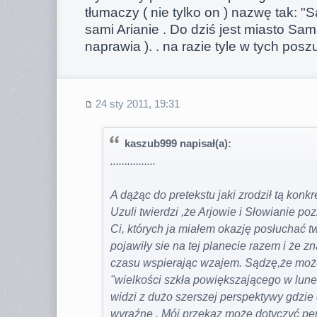
tłumaczy ( nie tylko on ) nazwę tak: "S
sami Arianie . Do dziś jest miasto Sa
naprawia ). . na razie tyle w tych pos
24 sty 2011, 19:31
kaszub999 napisał(a):
................
A dążąc do pretekstu jaki zrodził tą konkr
Uzuli twierdzi ,że Arjowie i Słowianie poz
Ci, których ja miałem okazję posłuchać tw
pojawiły sie na tej planecie razem i że zn
czasu wspierając wzajem. Sądzę,że może
"wielkości szkła powiększającego w luneci
widzi z dużo szerszej perspektywy gdzie
wyraźne . Mój przekaz może dotyczyć per