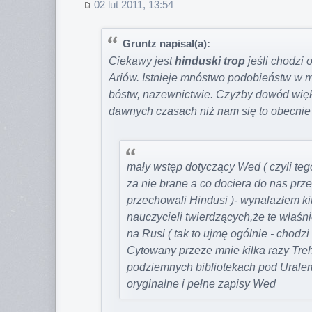
02 lut 2011, 13:54
Gruntz napisał(a):
Ciekawy jest
hinduski trop
jeśli chodzi 
Ariów. Istnieje mnóstwo podobieństw w mit
bóstw, nazewnictwie. Czyżby dowód więks
dawnych czasach niż nam się to obecni
mały wstęp dotyczący Wed ( czyli teg
za nie brane a co dociera do nas prze
przechowali Hindusi )- wynalazłem k
nauczycieli twierdzących,że te właś
na Rusi ( tak to ujmę ogólnie - chodzi
Cytowany przeze mnie kilka razy Treh
podziemnych bibliotekach pod Uralem
oryginalne i pełne zapisy Wed