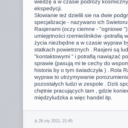
wiedzę a w czasie podróży kosmiczn
ekspedycji.
Słowianie też dzielili sie na dwie pod
specjalizacje - nazywano ich Swietorus
Rasjenami (oczy ciemne - "ogniowe ")
umiejętności rzemieślników -potrafią
życia niezbędne a w czasie wypraw by
statkach powietrznych . Rasjeni są lu
"kontaktowymi " i potrafią nawiązać p
sprawie (pasują mi te cechy do wspo
historia by o tym świadczyła ) . Rola
wypraw to utrzymywanie porozumieni
pozostałych ludzi w zespole . Dziś s
chętnie pracujących tam , gdzie koni
międzyludzka a więc handel itp.
26 sty 2011, 21:45