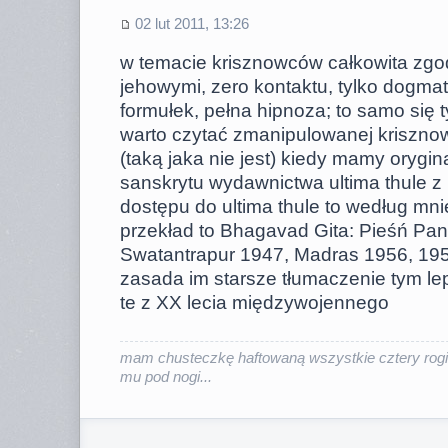
02 lut 2011, 13:26
w temacie krisznowców całkowita zgoda
jehowymi, zero kontaktu, tylko dogma
formułek, pełna hipnoza; to samo się 
warto czytać zmanipulowanej kriszno
(taką jaka nie jest) kiedy mamy orygi
sanskrytu wydawnictwa ultima thule z 
dostępu do ultima thule to według mni
przekład to Bhagavad Gita: Pieśń P
Swatantrapur 1947, Madras 1956, 195
zasada im starsze tłumaczenie tym lep
te z XX lecia międzywojennego
mam chusteczkę haftowaną wszystkie cztery rogi
mu pod nogi...