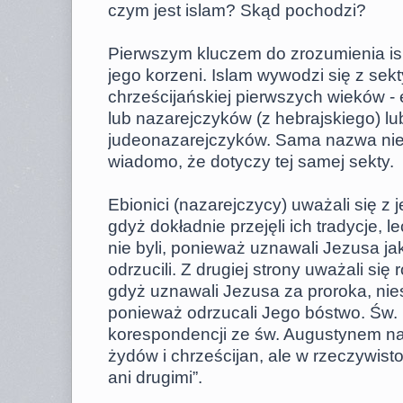
czym jest islam? Skąd pochodzi?
Pierwszym kluczem do zrozumienia isl
jego korzeni. Islam wywodzi się z sekty
chrześcijańskiej pierwszych wieków - 
lub nazarejczyków (z hebrajskiego) lu
judeonazarejczyków. Sama nazwa nie j
wiadomo, że dotyczy tej samej sekty.
Ebionici (nazarejczycy) uważali się z 
gdyż dokładnie przejęli ich tradycje, l
nie byli, ponieważ uznawali Jezusa ja
odrzucili. Z drugiej strony uważali się
gdyż uznawali Jezusa za proroka, nies
ponieważ odrzucali Jego bóstwo. Św.
korespondencji ze św. Augustynem nap
żydów i chrześcijan, ale w rzeczywisto
ani drugimi”.