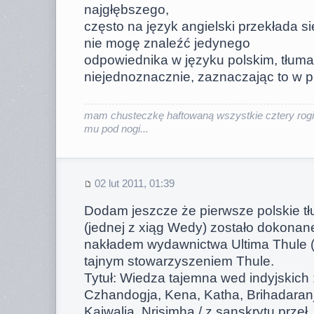
najgłębszego,
często na język angielski przekłada s
nie mogę znaleźć jedynego
odpowiednika w języku polskim, tłum
niejednoznacznie, zaznaczając to w p
mam chusteczkę haftowaną wszystkie cztery rogi
mu pod nogi...
02 lut 2011, 01:39
Dodam jeszcze że pierwsze polskie t
(jednej z xiąg Wedy) zostało dokona
nakładem wydawnictwa Ultima Thule (!
tajnym stowarzyszeniem Thule.
Tytuł: Wiedza tajemna wed indyjskich 
Czhandogja, Kena, Katha, Brihadaran
Kaiwalja, Nrisimha / z sanskrytu przeł.