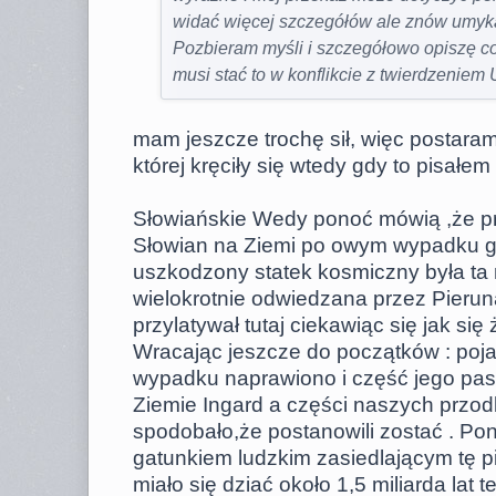
widać więcej szczegółów ale znów umyka 
Pozbieram myśli i szczegółowo opiszę co
musi stać to w konflikcie z twierdzeniem Uz
mam jeszcze trochę sił, więc postaram
której kręciły się wtedy gdy to pisałe
Słowiańskie Wedy ponoć mówią ,że p
Słowian na Ziemi po owym wypadku g
uszkodzony statek kosmiczny była ta
wielokrotnie odwiedzana przez Pieruna
przylatywał tutaj ciekawiąc się jak się
Wracając jeszcze do początków : po
wypadku naprawiono i część jego pas
Ziemie Ingard a części naszych przodk
spodobało,że postanowili zostać . Po
gatunkiem ludzkim zasiedlającym tę p
miało się dziać około 1,5 miliarda lat