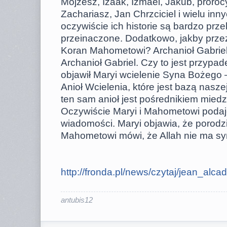
Mojżesz, Izaak, Izmael, Jakub, proroc
Zachariasz, Jan Chrzciciel i wielu inn
oczywiście ich historie są bardzo prz
przeinaczone. Dodatkowo, jakby przez
Koran Mahometowi? Archanioł Gabrie
Archanioł Gabriel. Czy to jest przypad
objawił Maryi wcielenie Syna Bożego 
Anioł Wcielenia, które jest bazą naszej
ten sam anioł jest pośrednikiem mie
Oczywiście Maryi i Mahometowi podaj
wiadomości. Maryi objawia, że porod
Mahometowi mówi, że Allah nie ma sy
http://fronda.pl/news/czytaj/jean_alcad .
antubis12