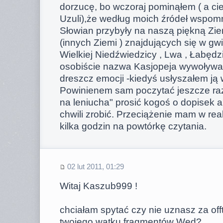
dorzucę, bo wczoraj pominąłem ( a ci
Uzuli),że według moich źródeł wspomn
Słowian przybyły na naszą piękną Zie
(innych Ziemi ) znajdujących się w gw
Wielkiej Niedźwiedzicy , Lwa , Łabędzi
osobiście nazwa Kasjopeja wywoływał
dreszcz emocji -kiedyś usłyszałem ją 
Powinienem sam poczytać jeszcze raz 
na leniucha" prosić kogoś o dopisek al
chwili zrobić. Przeciążenie mam w real
kilka godzin na powtórkę czytania.
02 lut 2011, 01:29
Witaj Kaszub999 !
chciałam spytać czy nie uznasz za of
twojego wątku fragmentów Wed?,