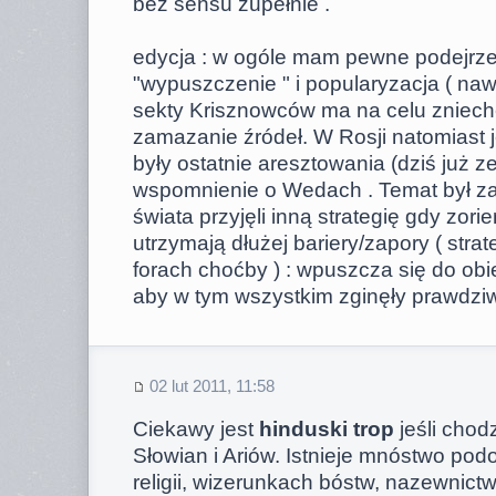
bez sensu zupełnie .
edycja : w ogóle mam pewne podejrze
"wypuszczenie " i popularyzacja ( naw
sekty Krisznowców ma na celu zniech
zamazanie źródeł. W Rosji natomiast 
były ostatnie aresztowania (dziś już z
wspomnienie o Wedach . Temat był z
świata przyjęli inną strategię gdy zorie
utrzymają dłużej bariery/zapory ( stra
forach choćby ) : wpuszcza się do obi
aby w tym wszystkim zginęły prawdziw
02 lut 2011, 11:58
Ciekawy jest
hinduski trop
jeśli chod
Słowian i Ariów. Istnieje mnóstwo podo
religii, wizerunkach bóstw, nazewnic