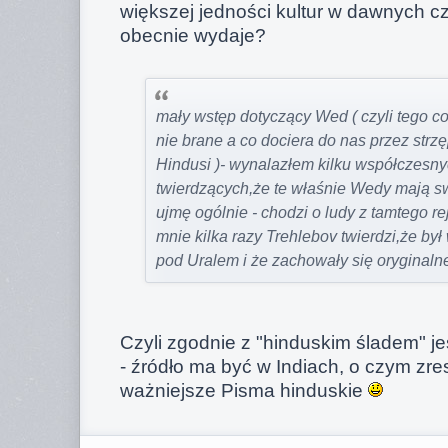
większej jedności kultur w dawnych c
obecnie wydaje?
mały wstęp dotyczący Wed ( czyli tego co
nie brane a co dociera do nas przez strz
Hindusi )- wynalazłem kilku współczesny
twierdzących,że te właśnie Wedy mają swo
ujmę ogólnie - chodzi o ludy z tamtego r
mnie kilka razy Trehlebov twierdzi,że by
pod Uralem i że zachowały się oryginaln
Czyli zgodnie z "hinduskim śladem" je
- źródło ma być w Indiach, o czym zr
ważniejsze Pisma hinduskie