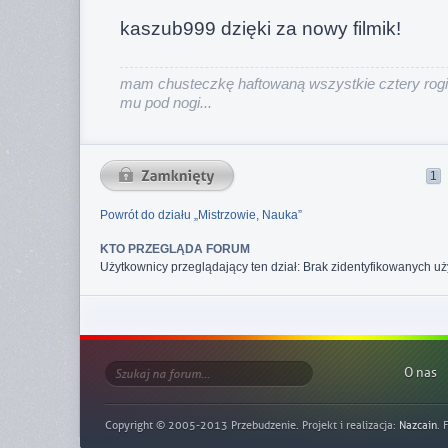
kaszub999 dzięki za nowy filmik!
mam chusteczkę haftowaną wszystkie cztery rogi
mu pod nogi...
1
Powrót do działu „Mistrzowie, Nauka”
KTO PRZEGLĄDA FORUM
Użytkownicy przeglądający ten dział: Brak zidentyfikowanych u
O nas
Copyright © 2005-2013 Przebudzenie. Projekt i realizacja:
Nazcain
. 