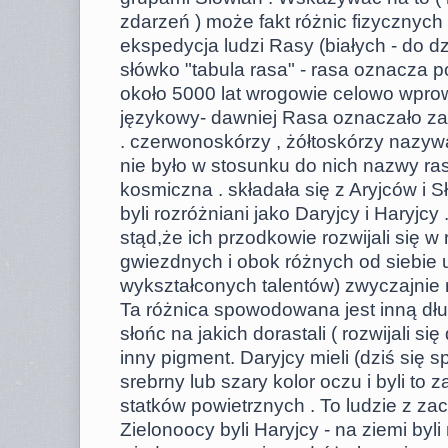
zdarzeń ) może fakt różnic fizycznyc
ekspedycja ludzi Rasy (białych - do d
słówko "tabula rasa" - rasa oznacza p
około 5000 lat wrogowie celowo wpro
językowy- dawniej Rasa oznaczało za
. czerwonoskórzy , żółtoskórzy nazywal
nie było w stosunku do nich nazwy rasa.
kosmiczna . składała się z Aryjców i Sł
byli rozróżniani jako Daryjcy i Haryjcy
stąd,że ich przodkowie rozwijali się 
gwiezdnych i obok różnych od siebie u
wykształconych talentów) zwyczajnie r
Ta różnica spowodowana jest inną dług
słońc na jakich dorastali ( rozwijali się
inny pigment. Daryjcy mieli (dziś się 
srebrny lub szary kolor oczu i byli t
statków powietrznych . To ludzie z za
Zielonoocy byli Haryjcy - na ziemi by