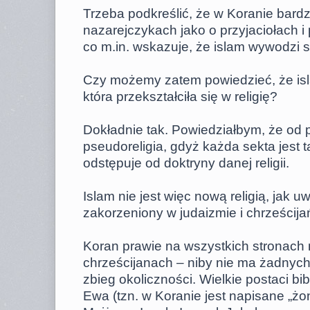
Trzeba podkreślić, że w Koranie bard
nazarejczykach jako o przyjaciołach
co m.in. wskazuje, że islam wywodzi si
Czy możemy zatem powiedzieć, że isl
która przekształciła się w religię?
Dokładnie tak. Powiedziałbym, że od 
pseudoreligia, gdyż każda sekta jest t
odstępuje od doktryny danej religii.
Islam nie jest więc nową religią, jak 
zakorzeniony w judaizmie i chrześcija
Koran prawie na wszystkich stronach 
chrześcijanach – niby nie ma żadnych
zbieg okoliczności. Wielkie postaci bib
Ewa (tzn. w Koranie jest napisane „ż