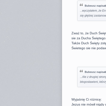
Bubeusz napisał(
...wyczytałem, że En
się głębiej zastano
Zważ to, że Duch Święt
sie za Ducha Świętego
Także Duch Święty zstę
Świetego sie nie podaw
Bubeusz napisał(
...Ale z drugiej str
błogosławieni, którzy
Wyjaśnię Ci różnicę:
Jezus nie mówił nigdy 