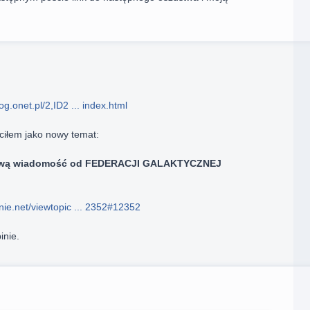
og.onet.pl/2,ID2 ... index.html
iłem jako nowy temat:
zywą wiadomość od FEDERACJI GALAKTYCZNEJ
nie.net/viewtopic ... 2352#12352
inie.