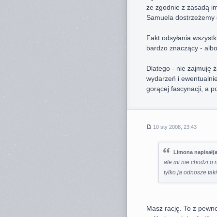
że zgodnie z zasadą imp
Samuela dostrzeżemy d
Fakt odsyłania wszystk
bardzo znaczący - albo
Dlatego - nie zajmuję ż
wydarzeń i ewentualnie
gorącej fascynacji, a 
10 sty 2008, 23:43
Limona napisał(a
ale mi nie chodzi o 
tylko ja odnosze tak
Masz rację. To z pewnoś