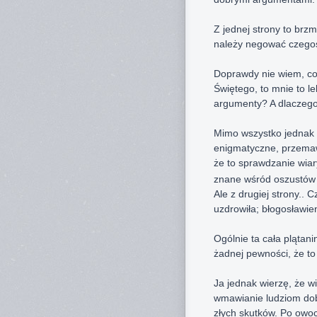
Z jednej strony to brzmi
należy negować czegoś 
Doprawdy nie wiem, co
Świętego, to mnie to le
argumenty? A dlaczego
Mimo wszystko jednak fa
enigmatyczne, przemawi
że to sprawdzanie wiar
znane wśród oszustó
Ale z drugiej strony.. 
uzdrowiła; błogosławien
Ogólnie ta cała plątani
żadnej pewności, że to 
Ja jednak wierzę, że wi
wmawianie ludziom dobr
złych skutków. Po owoca