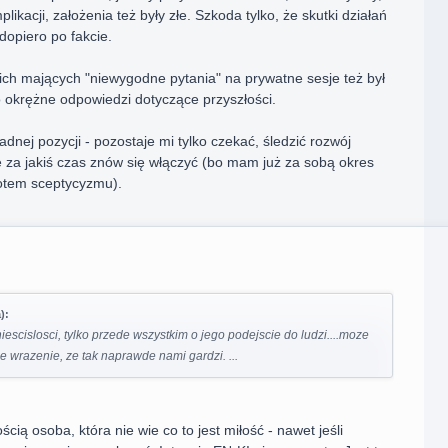
likacji, założenia też były złe. Szkoda tylko, że skutki działań
opiero po fakcie.
ich mających "niewygodne pytania" na prywatne sesje też był
 okrężne odpowiedzi dotyczące przyszłości.
adnej pozycji - pozostaje mi tylko czekać, śledzić rozwój
 za jakiś czas znów się włączyć (bo mam już za sobą okres
potem sceptycyzmu).
):
niescislosci, tylko przede wszystkim o jego podejscie do ludzi....moze
ie wrazenie, ze tak naprawde nami gardzi. ...
cią osoba, która nie wie co to jest miłość - nawet jeśli