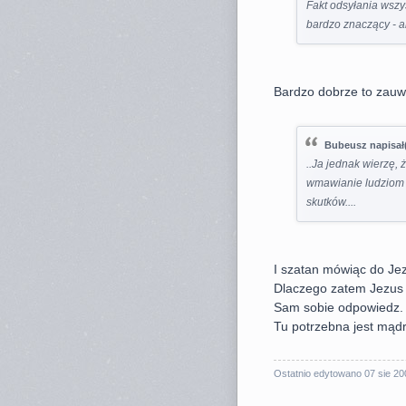
Fakt odsyłania wszy
bardzo znaczący - a
Bardzo dobrze to zauw
Bubeusz napisał(
..Ja jednak wierzę, 
wmawianie ludziom d
skutków....
I szatan mówiąc do Jez
Dlaczego zatem Jezus 
Sam sobie odpowiedz.
Tu potrzebna jest mąd
Ostatnio edytowano 07 sie 20