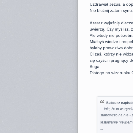
Uzdrawiał Jezus, a do
Nie bluźnij zatem synu.
A teraz wyjaśnię dlacz
uwierzą. Czy myślisz, 
Ale wtedy nie potrzebn
Miałbyś wiedzę i respek
byłaby prawdziwa dobr
Ci zaś, którzy nie widz
się czyści i pragnący B
Boga.
Dlatego na wizerunku 
Bubeusz napisał(
... fakt, że to wszys
stanowczo na nie - z
testowanie niewier
...