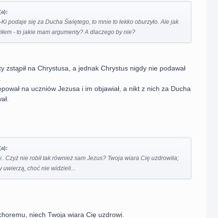
a):
-Ki podaje się za Ducha Świętego, to mnie to lekko oburzyło. Ale jak
wiłem - to jakie mam argumenty? A dlaczego by nie?
y zstąpił na Chrystusa, a jednak Chrystus nigdy nie podawał
.
pował na uczniów Jezusa i im objawiał, a nikt z nich za Ducha
ał.
a):
ony.. Czyż nie robił tak również sam Jezus? Twoja wiara Cię uzdrowiła;
 uwierzą, choć nie widzieli...
choremu, niech Twoja wiara Cię uzdrowi.