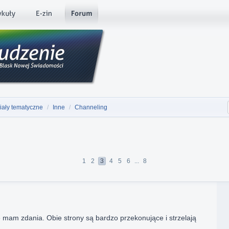
iały tematyczne
/
Inne
/
Channeling
1
2
3
4
5
6
...
8
 mam zdania. Obie strony są bardzo przekonujące i strzelają