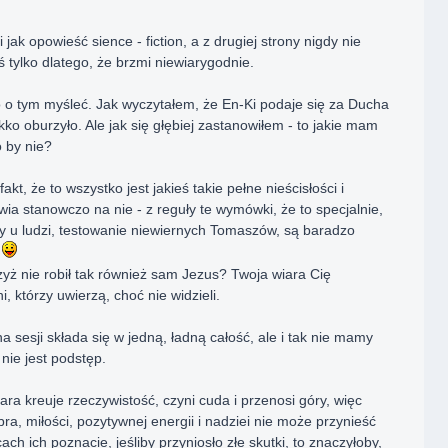
 jak opowieść sience - fiction, a z drugiej strony nigdy nie
tylko dlatego, że brzmi niewiarygodnie.
 o tym myśleć. Jak wyczytałem, że En-Ki podaje się za Ducha
kko oburzyło. Ale jak się głębiej zastanowiłem - to jakie mam
 by nie?
kt, że to wszystko jest jakieś takie pełne nieścisłości i
a stanowczo na nie - z reguły te wymówki, że to specjalnie,
y u ludzi, testowanie niewiernych Tomaszów, są baradzo
w
Czyż nie robił tak również sam Jezus? Twoja wiara Cię
i, którzy uwierzą, choć nie widzieli.
na sesji składa się w jedną, ładną całość, ale i tak nie mamy
nie jest podstęp.
ara kreuje rzeczywistość, czyni cuda i przenosi góry, więc
a, miłości, pozytywnej energii i nadziei nie może przynieść
ch ich poznacie, jeśliby przyniosło złe skutki, to znaczyłoby,