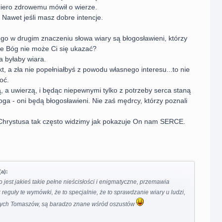
piero zdrowemu mówił o wierze.
 Nawet jeśli masz dobre intencje.
ego w drugim znaczeniu słowa wiary są błogosławieni, którzy
że Bóg nie może Ci się ukazać?
a byłaby wiara.
t, a zła nie popełniałbyś z powodu własnego interesu...to nie
oć.
ą, a uwierzą, i będąc niepewnymi tylko z potrzeby serca staną
oga - oni będą błogosławieni. Nie zaś mędrcy, którzy poznali
Chrystusa tak często widzimy jak pokazuje On nam SERCE.
a):
tko jest jakieś takie pełne nieścisłości i enigmatyczne, przemawia
 reguły te wymówki, że to specjalnie, że to sprawdzanie wiary u ludzi,
nych Tomaszów, są baradzo znane wśród oszustów