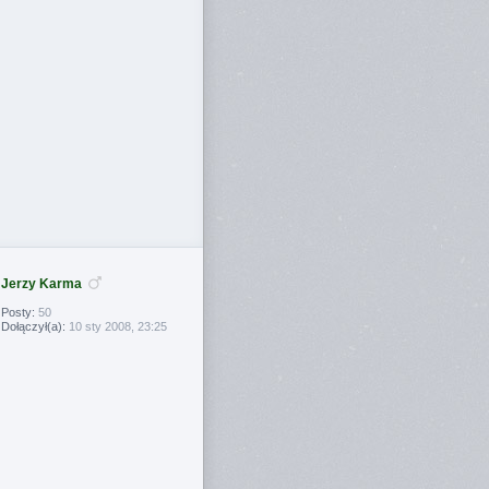
Jerzy Karma
Posty:
50
Dołączył(a):
10 sty 2008, 23:25