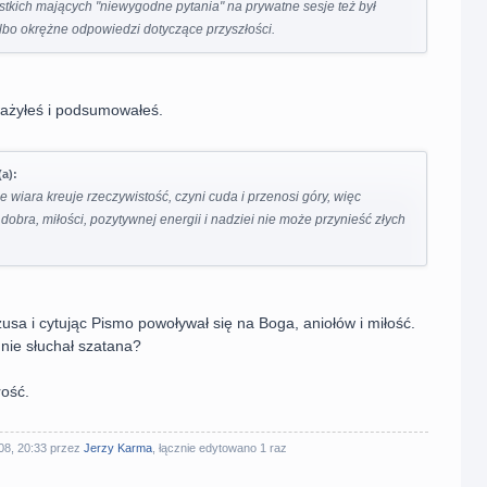
stkich mających "niewygodne pytania" na prywatne sesje też był
lbo okrężne odpowiedzi dotyczące przyszłości.
ażyłeś i podsumowałeś.
a):
że wiara kreuje rzeczywistość, czyni cuda i przenosi góry, więc
obra, miłości, pozytywnej energii i nadziei nie może przynieść złych
usa i cytując Pismo powoływał się na Boga, aniołów i miłość.
nie słuchał szatana?
rość.
08, 20:33 przez
Jerzy Karma
, łącznie edytowano 1 raz