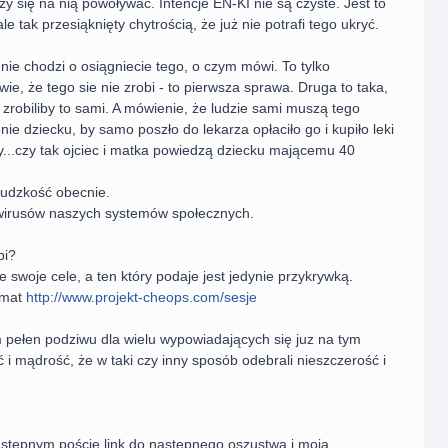
zy się na nią powoływać. Intencje EN-KI nie są czyste. Jest to
le tak przesiąknięty chytrością, że już nie potrafi tego ukryć.
nie chodzi o osiągniecie tego, o czym mówi. To tylko
ie, że tego sie nie zrobi - to pierwsza sprawa. Druga to taka,
 zrobiliby to sami. A mówienie, że ludzie sami muszą tego
ie dziecku, by samo poszło do lekarza opłaciło go i kupiło leki
y...czy tak ojciec i matka powiedzą dziecku mającemu 40
 ludzkość obecnie.
 wirusów naszych systemów społecznych.
bi?
e swoje cele, a ten który podaje jest jedynie przykrywką.
temat
http://www.projekt-cheops.com/sesje
 pełen podziwu dla wielu wypowiadających się juz na tym
 i mądrość, że w taki czy inny sposób odebrali nieszczerość i
tępnym poście link do następnego oszustwa i moją