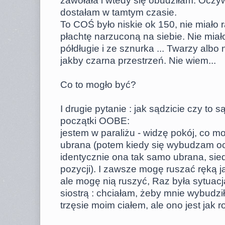
zawołała i wtedy się obudziłam. Oczyw
dostałam w tamtym czasie.
To COŚ było niskie ok 150, nie miało r
płachtę narzuconą na siebie. Nie miał
półdługie i ze sznurka ... Twarzy albo 
jakby czarna przestrzeń. Nie wiem...
Co to mogło być?
I drugie pytanie : jak sądzicie czy to s
początki OOBE:
jestem w paraliżu - widzę pokój, co moja
ubrana (potem kiedy się wybudzam oc
identycznie ona tak samo ubrana, sied
pozycji). I zawsze mogę ruszać ręką ja
ale mogę nią ruszyć, Raz była sytuac
siostrą : chciałam, żeby mnie wybudził
trzęsie moim ciałem, ale ono jest jak ro