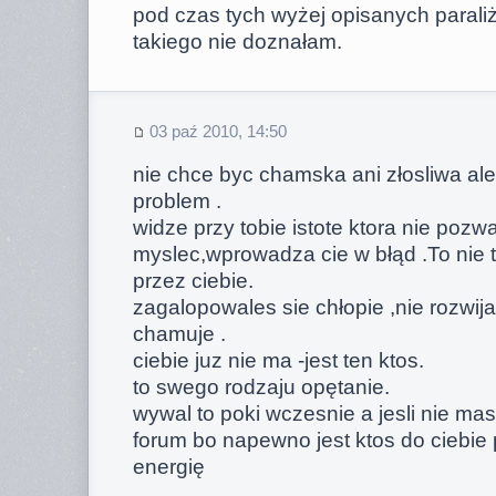
pod czas tych wyżej opisanych para
takiego nie doznałam.
03 paź 2010, 14:50
nie chce byc chamska ani złosliwa ale
problem .
widze przy tobie istote ktora nie pozw
myslec,wprowadza cie w błąd .To nie t
przez ciebie.
zagalopowales sie chłopie ,nie rozwija
chamuje .
ciebie juz nie ma -jest ten ktos.
to swego rodzaju opętanie.
wywal to poki wczesnie a jesli nie mas
forum bo napewno jest ktos do ciebie 
energię