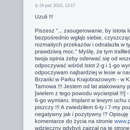
24 paź 2010, 13:17
Uzuli !!!
Piszesz "... zasugerowanie, by istota 
bezpośrednio wgłąb siebie, czyszcząc
rozmaitych przekazów i odnalazła w
prawdziwą moc." Myślę, że tym trafiłe
twoja opinia żeby oderwać się od wsz
odpoczywać wśród Istot 2-g i 1-go wym
odpoczywam najbardziej w lesie w n
Brzanki w Parku Krajobrazowym - w K
Tarnowa !!! Jestem od lat atakowany 
[wielem z tego powodu wycierpiał !!!] 
6-go wymiaru. Implant w lewym uchu od
piszczy !!! A zwiedziłem 6-ty i 7-my 
negatywny jak i pozytywny !? Opisuję 
komentarze do życia na stronie
www.pr
wdzięczny gdybyś zajrzał na tę stronę 