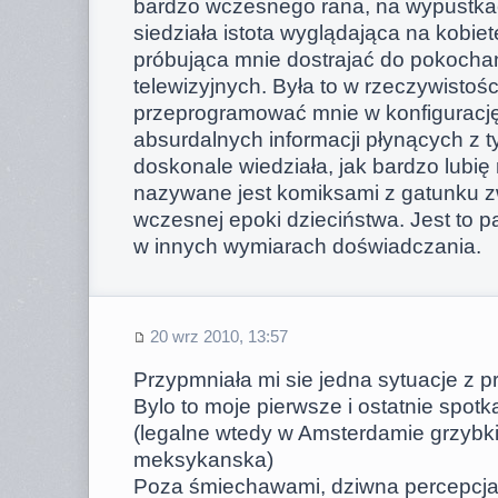
bardzo wczesnego rana, na wypustk
siedziała istota wyglądająca na kobietę
próbująca mnie dostrajać do pokochan
telewizyjnych. Była to w rzeczywistośc
przeprogramować mnie w konfiguracj
absurdalnych informacji płynących z t
doskonale wiedziała, jak bardzo lubię 
nazywane jest komiksami z gatunku 
wczesnej epoki dzieciństwa. Jest to p
w innych wymiarach doświadczania.
20 wrz 2010, 13:57
Przypmniała mi sie jedna sytuacje z pr
Bylo to moje pierwsze i ostatnie spot
(legalne wtedy w Amsterdamie grzybk
meksykanska)
Poza śmiechawami, dziwna percepcja 