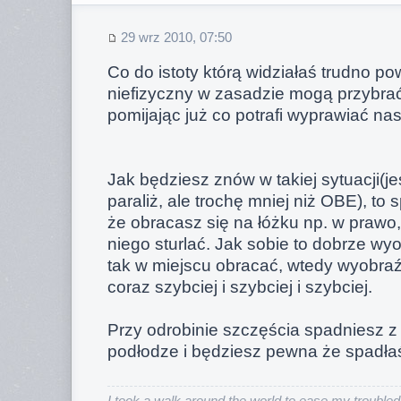
29 wrz 2010, 07:50
Co do istoty którą widziałaś trudno pow
niefizyczny w zasadzie mogą przybrać
pomijając już co potrafi wyprawiać nasz
Jak będziesz znów w takiej sytuacji(jes
paraliż, ale trochę mniej niż OBE), to
że obracasz się na łóżku np. w prawo, 
niego sturlać. Jak sobie to dobrze wyo
tak w miejscu obracać, wtedy wyobraź
coraz szybciej i szybciej i szybciej.
Przy odrobinie szczęścia spadniesz z 
podłodze i będziesz pewna że spadłaś