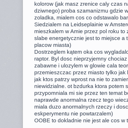
kolorow (jak masz zrenice caly czas 
dziwnego) proba szamanizmu gdzie wy
zoladka, mialem cos co odstawalo ba
Siedzialem na Leidseplainie w Amster
mieszkalem w Amie przez pol roku to
slabe energetycznie jest to miejsce a
placow miasta)
Dostrzeglem kątem oka cos wygladalo
raptor. Byl dosc nieprzyjemny chociaz
zabawne i ulozylem w glowie cala teo
przemieszczac przez miasto tylko jak k
jak ktos patrzy wprost na nie to zamiera
niewidzialne. ot bzdurka ktora potem s
przypomniala mi sie przez ten temat b
naprawde anormalna rzecz tego wiecz
miala duzo anormalnych rzeczy i dosc
eskperymentu nie powtarzalem)
OOBE to dokladnie nie jest ale cos w