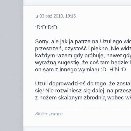
03 paź 2010, 19:16
:D:D:D:D
Sorry, ale jak ja patrze na Uzuliego w
przestrzeń, czystość i piękno. Nie wi
każdym razem gdy próbuję, nawet gd
wyraźną sugestię, że coś tam będzie:D
on sam z innego wymiaru :D. Hihi :D
Uzuli doprowadziłeś do tego, że zosta
się! Nie rozwiniesz się dalej, na prze
z nożem skalanym zbrodnią wobec wła
Słońce gorące