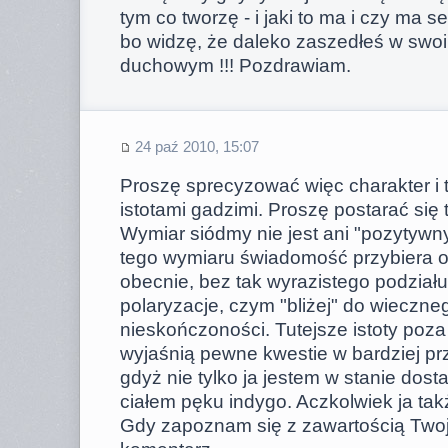
tym co tworzę - i jaki to ma i czy ma s
bo widzę, że daleko zaszedłeś w swo
duchowym !!! Pozdrawiam.
24 paź 2010, 15:07
Proszę sprecyzować więc charakter i t
istotami gadzimi. Proszę postarać się
Wymiar siódmy nie jest ani "pozytywn
tego wymiaru świadomość przybiera o
obecnie, bez tak wyrazistego podział
polaryzacje, czym "bliżej" do wieczn
nieskończoności. Tutejsze istoty po
wyjaśnią pewne kwestie w bardziej pr
gdyż nie tylko ja jestem w stanie dos
ciałem pęku indygo. Aczkolwiek ja ta
Gdy zapoznam się z zawartością Two