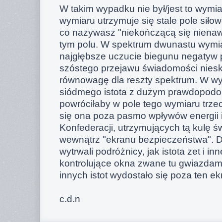
W takim wypadku nie był/jest to wymia
wymiaru utrzymuje się stale pole sił
co nazywasz "niekończącą się nienawi
tym polu. W spektrum dwunastu wymi
najgłębsze uczucie biegunu negatyw 
szóstego przejawu świadomości niesk
równowagę dla reszty spektrum. W wy
siódmego istota z dużym prawdopodo
powróciłaby w pole tego wymiaru trze
się ona poza pasmo wpływów energii is
Konfederacji, utrzymujących tą kulę 
wewnątrz "ekranu bezpieczeństwa". Dl
wytrwali podróżnicy, jak istota zet i in
kontrolujące okna zwane tu gwiazdami.
innych istot wydostało się poza ten ek
c.d.n