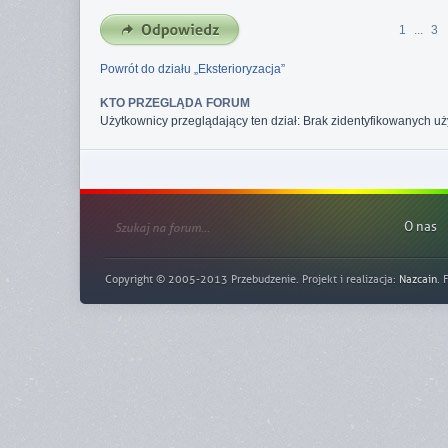
1
...
3
Powrót do działu „Eksterioryzacja”
KTO PRZEGLĄDA FORUM
Użytkownicy przeglądający ten dział: Brak zidentyfikowanych uż
O nas
Copyright © 2005-2013 Przebudzenie. Projekt i realizacja:
Nazcain
. 