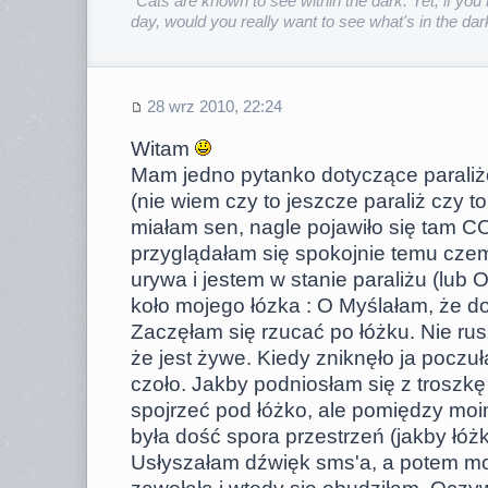
"Cats are known to see within the dark. Yet, if you 
day, would you really want to see what's in the dar
28 wrz 2010, 22:24
Witam
Mam jedno pytanko dotyczące parali
(nie wiem czy to jeszcze paraliż czy t
miałam sen, nagle pojawiło się tam CO
przyglądałam się spokojnie temu czem
urywa i jestem w stanie paraliżu (lub 
koło mojego łózka : O Myślałam, że d
Zaczęłam się rzucać po łóżku. Nie rusz
że jest żywe. Kiedy zniknęło ja pocz
czoło. Jakby podniosłam się z troszkę
spojrzeć pod łóżko, ale pomiędzy moi
była dość spora przestrzeń (jakby łóż
Usłyszałam dźwięk sms'a, a potem moj