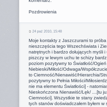
komentarz.
Pozdrowienia
24 paź 2010, 15:48
Moje kontakty z Jaszczurami to próba
nieszczęścia tego Wszechświata i Ziem
natrętnych i bardzo dołujących myśli i 
piszczy w lewym uchu te schizy bardzo
poziom pozytywny to Światłość/Ogień
Niebieski/Miłość/Odwaga/Współczucie
to Ciemność/Nienawiść/Hierarchia/Str
pozytywny to Pełnia Miłości/Miłosierd
nie ma elementu Światłości] - natomia
Nieskończona Nienawiść/Lęk/ ....[tu j
Ciemności]. Wszystkie te stany zwied
tych stanów doświadczałem byłem w s