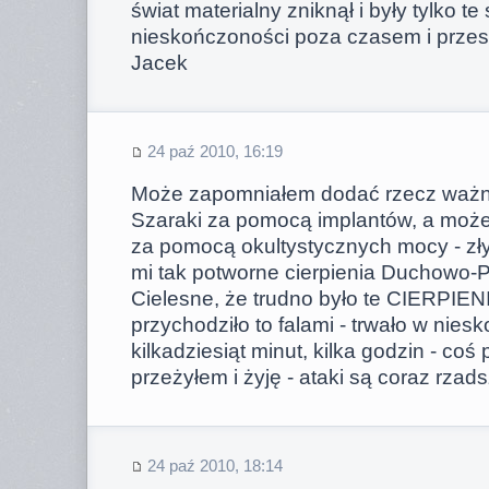
świat materialny zniknął i były tylko t
nieskończoności poza czasem i przest
Jacek
24 paź 2010, 16:19
Może zapomniałem dodać rzecz ważną
Szaraki za pomocą implantów, a może
za pomocą okultystycznych mocy - zł
mi tak potworne cierpienia Duchowo-
Cielesne, że trudno było te CIERPIENI
przychodziło to falami - trwało w nies
kilkadziesiąt minut, kilka godzin - coś
przeżyłem i żyję - ataki są coraz rzad
24 paź 2010, 18:14