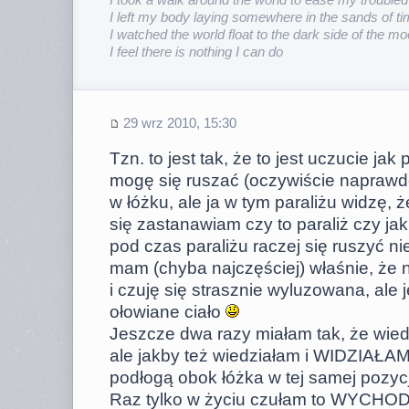
I took a walk around the world to ease my trouble
I left my body laying somewhere in the sands of t
I watched the world float to the dark side of the m
I feel there is nothing I can do
29 wrz 2010, 15:30
Tzn. to jest tak, że to jest uczucie jak
mogę się ruszać (oczywiście naprawd
w łóżku, ale ja w tym paraliżu widzę, 
się zastanawiam czy to paraliż czy ja
pod czas paraliżu raczej się ruszyć nie 
mam (chyba najczęściej) właśnie, że 
i czuję się strasznie wyluzowana, al
ołowiane ciało
Jeszcze dwa razy miałam tak, że wiedz
ale jakby też wiedziałam i WIDZIAŁAM
podłogą obok łóżka w tej samej pozycj
Raz tylko w życiu czułam to WYCHODZ