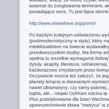
automat do żonglowania terminami, al
posiadające sens. Tu jest fajna stronk
http://www.elsewhere.org/pomo/
Po każdym kolejnym odświeżeniu wyświ
(postmodernistyczny w stylu), który n
intelektualistom na świecie wydawałb
przedewszystkim
trudny
. Ma formę ar
spełnia tu wszelkie wymagania dobre
(tytuły, akapity, literatura, odniesienia
każdorazowo zmyślanym przez kompu
Oczywiście można też założyć, że jeg
planety leżącej w dwunastym wymiarz
nawet ultramaryny, czy sieny palonej, 
bąbla, ale... niejaki Ockham odcina tę
Plus podziękowania dla braci Wachow
upowszechnienie słowa "matryca" w 