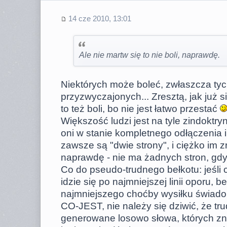
14 cze 2010, 13:01
Ale nie martw się to nie boli, naprawdę.
Niektórych może boleć, zwłaszcza tyc
przyzwyczajonych... Zresztą, jak już s
to też boli, bo nie jest łatwo przestać
Większość ludzi jest na tyle zindoktr
oni w stanie kompletnego odłączenia i 
zawsze są "dwie strony", i ciężko im z
naprawdę - nie ma żadnych stron, gdy
Co do pseudo-trudnego bełkotu: jeśli c
idzie się po najmniejszej linii oporu, 
najmniejszego choćby wysiłku świad
CO-JEST, nie należy się dziwić, że t
generowane losowo słowa, których zn