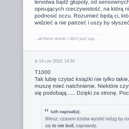
lenistwa bądź głupoty, od sensownyc
opisujących rzeczywistość, na którą n
podnosić oczu. Rozumieć będą ci, któ
widzieć a nie patrzeć i uszy by słyszeć
...all these words I don't just say...
14 cze 2010, 14:34
T1000
Tak lubię czytać książki nie tylko taki
muszę mieć natchnienie. Niektóre czy
się podobają...... Dzięki za stronę. 
luth napisał(a):
Wiesz, czasem trzeba wysilić mózg by co
się
to nie boli,
naprawdę.