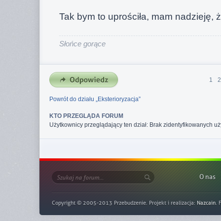
Tak bym to uprościła, mam nadzieję, 
Słońce gorące
1
2
Powrót do działu „Eksterioryzacja”
KTO PRZEGLĄDA FORUM
Użytkownicy przeglądający ten dział: Brak zidentyfikowanych uż
O nas
Copyright © 2005-2013 Przebudzenie. Projekt i realizacja:
Nazcain
. 