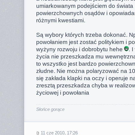
umiarkowanym podejściem do świata
powierzchownych osądów i opowiadan
różnymi kwestiami.
Są wybory których trzeba dokonać. Np.
powołaniem jest zostać politykiem i p
wyżyny rozwoju i dobrobytu hehe
. 
życia nie przeszkadza mu wewnętrzn
to wszystko jest bardzo powierzchowne
złudne. Nie można polaryzować na 1
się zakłada klapki na oczy i operuje n
zresztą przeszkadza chyba w realizow
życiowej i powołania
Słońce gorące
11 cze 2010, 17:26