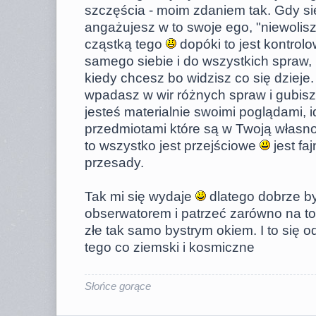
szczęścia - moim zdaniem tak. Gdy si
angażujesz w to swoje ego, "niewolisz"
cząstką tego
dopóki to jest kontrol
samego siebie i do wszystkich spraw
kiedy chcesz bo widzisz co się dzieje. 
wpadasz w wir różnych spraw i gubisz 
jesteś materialnie swoimi poglądami, 
przedmiotami które są w Twoją własn
to wszystko jest przejściowe
jest fa
przesady.
Tak mi się wydaje
dlatego dobrze b
obserwatorem i patrzeć zarówno na to 
złe tak samo bystrym okiem. I to się
tego co ziemski i kosmiczne
Słońce gorące