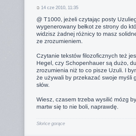
14 cze 2010, 11:35
@ T1000, jeżeli czytając posty Uzulieg
wygenerowany bełkot ze strony do któ
widzisz żadnej różnicy to masz solid
ze zrozumieniem.
Czytanie tekstów filozoficznych też jes
Hegel, czy Schopenhauer są dużo, duż
zrozumienia niż to co pisze Uzuli. I by
że używali by przekazać swoje myśli 
słów.
Wiesz, czasem trzeba wysilić mózg by
martw się to nie boli, naprawdę.
Słońce gorące