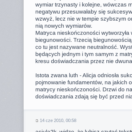
wymiar trzynasty i kolejne, wówczas m
negatywu przesuwałaby się sukcesyw
wzwyż, lecz nie w tempie szybszym o
nią nowych wymiarów.
Matryca nieskończoności wytworzyła w
biegunowości. Trzecią biegunowością 
co tu jest nazywane neutralność. Wystę
będących jednym i tym samym z matr
kresu doświadczania przez nie dwuna
Istota zwana luth - Alicja odniosła su
pojmowanie fundamentów, na jakich o
matrycy nieskończoności. Drzwi do 
doświadczania zdają się być przed ni
14 cze 2010, 00:58
asiula2k, widzę, że lubisz czytać tek