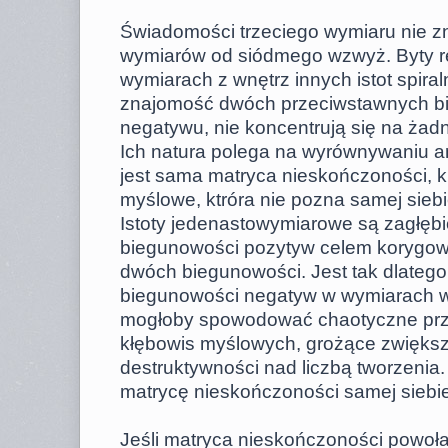
Świadomości trzeciego wymiaru nie zn
wymiarów od siódmego wzwyż. Byty r
wymiarach z wnętrz innych istot spira
znajomość dwóch przeciwstawnych bi
negatywu, nie koncentrują się na żadn
Ich natura polega na wyrównywaniu an
jest sama matryca nieskończoności, k
myślowe, ktróra nie pozna samej siebi
Istoty jedenastowymiarowe są zagłębi
biegunowości pozytyw celem korygowa
dwóch biegunowości. Jest tak dlatego,
biegunowości negatyw w wymiarach w
mogłoby spowodować chaotyczne prz
kłębowis myślowych, grożące zwiększ
destruktywności nad liczbą tworzenia.
matrycę nieskończoności samej siebie
Jeśli matryca nieskończoności powoł