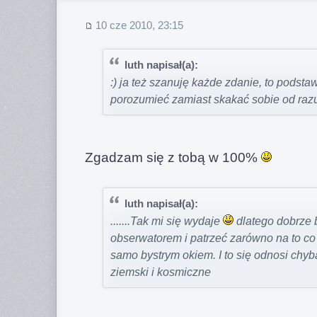
10 cze 2010, 23:15
luth napisał(a):
:) ja też szanuję każde zdanie, to podst
porozumieć zamiast skakać sobie od raz
Zgadzam się z tobą w 100%
luth napisał(a):
.......Tak mi się wydaje
dlatego dobrze 
obserwatorem i patrzeć zarówno na to co d
samo bystrym okiem. I to się odnosi chy
ziemski i kosmiczne