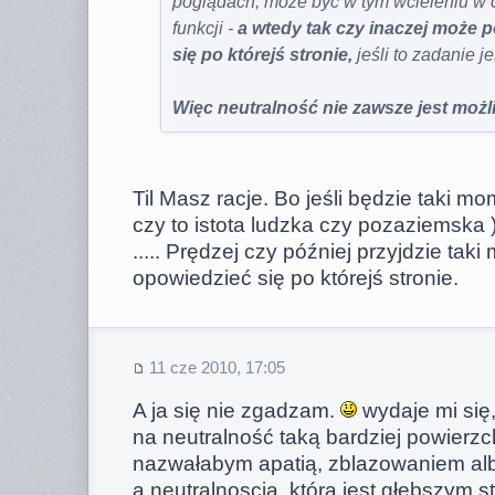
poglądach, może być w tym wcieleniu w c
funkcji -
a wtedy tak czy inaczej może
się po którejś stronie,
jeśli to zadanie j
Więc neutralność nie zawsze jest możl
Til Masz racje. Bo jeśli będzie taki mo
czy to istota ludzka czy pozaziemska
..... Prędzej czy później przyjdzie ta
opowiedzieć się po którejś stronie.
11 cze 2010, 17:05
A ja się nie zgadzam.
wydaje mi się,
na neutralność taką bardziej powierz
nazwałabym apatią, zblazowaniem alb
a neutralnoscią, która jest głębszym 