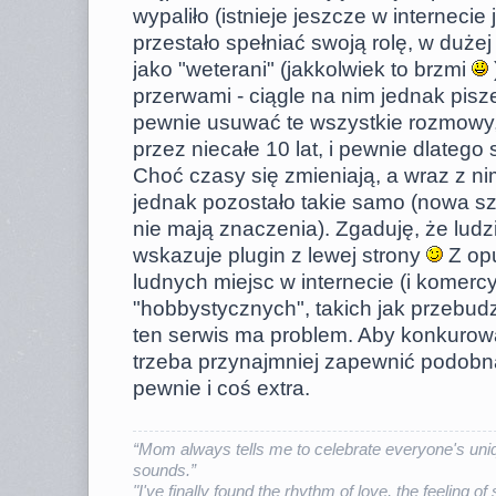
wypaliło (istnieje jeszcze w internecie
przestało spełniać swoją rolę, w duże
jako "weterani" (jakkolwiek to brzmi
przerwami - ciągle na nim jednak pis
pewnie usuwać te wszystkie rozmowy,
przez niecałe 10 lat, i pewnie dlatego s
Choć czasy się zmieniają, a wraz z ni
jednak pozostało takie samo (nowa sza
nie mają znaczenia). Zgaduję, że ludz
wskazuje plugin z lewej strony
Z opu
ludnych miejsc w internecie (i komercy
"hobbystycznych", takich jak przebudz
ten serwis ma problem. Aby konkurow
trzeba przynajmniej zapewnić podobn
pewnie i coś extra.
“Mom always tells me to celebrate everyone's uniq
sounds.”
"I've finally found the rhythm of love, the feeling of