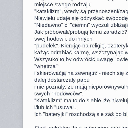
miejsce swego rodzaju
"kataklizm", wtedy są przenoszeni/zag
Niewielu udaje się odzyskać swobodę
"Niedawno" ci "ciemni" wyczuli zbliżaj
Jak próbowali/próbują temu zaradzić? 
swej hodowli, do innych
"pudełek". Kierując na religię, ezotery
każąc odrabiać karmę, wszczynając woj
Wszystko to by odwrócić uwagę "owie
"wnętrza"
i skierowaćją na zewnątrz - niech się
dalej dostarczały papu
i nie poznały, że mają nieporównywaln
swych "hodowców".
"Kataklizm" ma to do siebie, że niwe
i/lub ich "usuwa".
Ich "bateryjki" rozchodzą się zaś po bli
Stąd, pokrótce, taki, a nie inny stan t