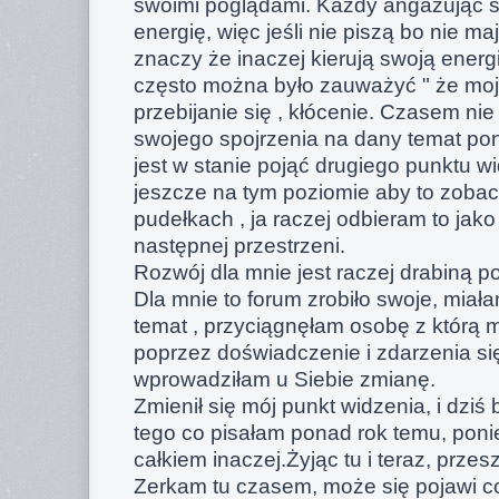
swoimi poglądami. Każdy angażując s
energię, więc jeśli nie piszą bo nie ma
znaczy że inaczej kierują swoją energ
często można było zauważyć " że moj
przebijanie się , kłócenie. Czasem n
swojego spojrzenia na dany temat po
jest w stanie pojąć drugiego punktu wi
jeszcze na tym poziomie aby to zobaczy
pudełkach , ja raczej odbieram to jako
następnej przestrzeni.
Rozwój dla mnie jest raczej drabiną p
Dla mnie to forum zrobiło swoje, miał
temat , przyciągnęłam osobę z którą 
poprzez doświadczenie i zdarzenia się
wprowadziłam u Siebie zmianę.
Zmienił się mój punkt widzenia, i dziś
tego co pisałam ponad rok temu, pon
całkiem inaczej.Żyjąc tu i teraz, przes
Zerkam tu czasem, może się pojawi c