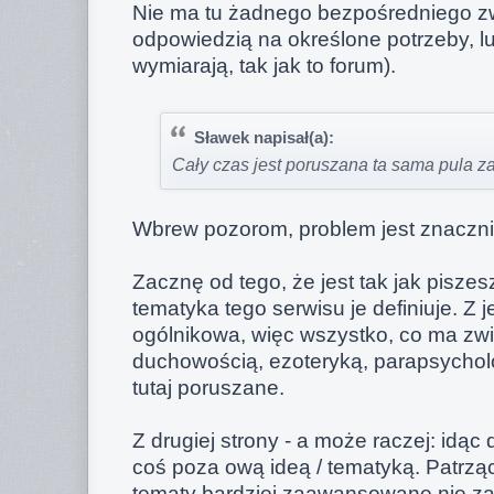
Nie ma tu żadnego bezpośredniego zw
odpowiedzią na określone potrzeby, l
wymiarają, tak jak to forum).
Sławek napisał(a):
Cały czas jest poruszana ta sama pula z
Wbrew pozorom, problem jest znaczni
Zacznę od tego, że jest tak jak piszesz
tematyka tego serwisu je definiuje. Z j
ogólnikowa, więc wszystko, co ma zwi
duchowością, ezoteryką, parapsycholog
tutaj poruszane.
Z drugiej strony - a może raczej: idąc da
coś poza ową ideą / tematyką. Patrząc
tematy bardziej zaawansowane nie zaw