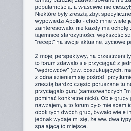
popularnością, a właściwie nie cieszy
Niektóre były zresztą zbyt specyficzn
wypowiedzi Apollo - choć mnie wiele j
zainteresowało, nie każdy ma ochotę 
tajemnice starożytności, większość s
"recept" na swoje aktualne, życiowe p
Z mojej perspektywy, na przestrzeni ty
to forum zdawało się przyciągać z jed
"wędrowców" (tzw. poszukujących, ma
z odnalezieniem się pośród "przytłum
zresztą bardzo często poruszane tu na 
przyciągało guru (samozwańczych "mi
pominąć konkretne nicki). Obie grupy 
nawzajem, a to forum było miejscem i
obok tych dwóch grup, bywało wiele in
jednak wydaje mi się, że ww. dwa typy
spajającą to miejsce.