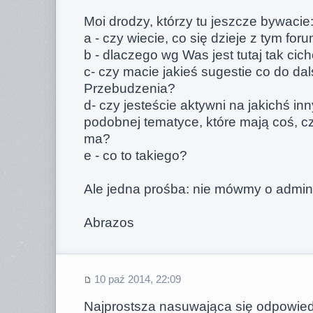
Moi drodzy, którzy tu jeszcze bywacie
a - czy wiecie, co się dzieje z tym for
b - dlaczego wg Was jest tutaj tak cich
c- czy macie jakieś sugestie co do da
Przebudzenia?
d- czy jesteście aktywni na jakichś in
podobnej tematyce, które mają coś, 
ma?
e - co to takiego?
Ale jedna prośba: nie mówmy o adminis
Abrazos
10 paź 2014, 22:09
Najprostsza nasuwająca się odpowiedź