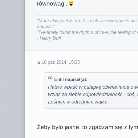
równowagi.
“Mom always tells me to celebrate everyone's uniq
sounds.”
"I've finally found the rhythm of love, the feeling of
- Hilary Duff
18 paź 2014, 19:35
Enlil napisał(a):
i łatwo wpaść w pułapkę obwianiania ow
wziąć za siebie odpowiedzialność - coś,
Leśnym w odrębnym wątku.
Żeby było jasne, to zgadzam się z ty