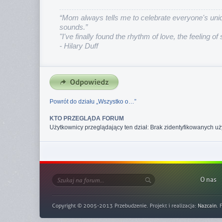
“Mom always tells me to celebrate everyone's uniq
sounds.”
"I've finally found the rhythm of love, the feeling of
- Hilary Duff
Powrót do działu „Wszystko o…”
KTO PRZEGLĄDA FORUM
Użytkownicy przeglądający ten dział: Brak zidentyfikowanych uż
O nas
Copyright © 2005-2013 Przebudzenie. Projekt i realizacja:
Nazcain
. 