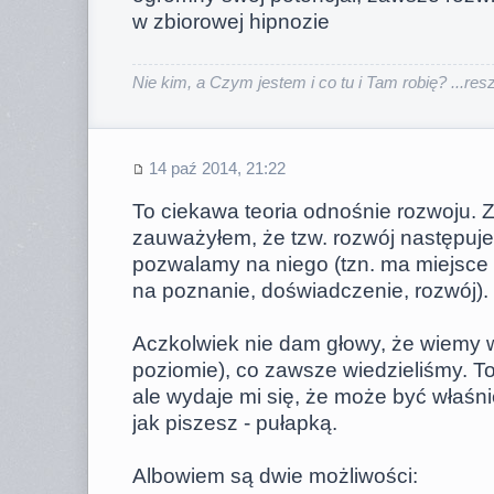
w zbiorowej hipnozie
Nie kim, a Czym jestem i co tu i Tam robię? ...reszt
14 paź 2014, 21:22
To ciekawa teoria odnośnie rozwoju. 
zauważyłem, że tzw. rozwój następuje
pozwalamy na niego (tzn. ma miejsce 
na poznanie, doświadczenie, rozwój).
Aczkolwiek nie dam głowy, że wiemy 
poziomie), co zawsze wiedzieliśmy. T
ale wydaje mi się, że może być właśn
jak piszesz - pułapką.
Albowiem są dwie możliwości: