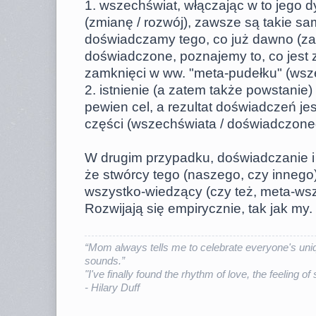
1. wszechświat, włączając w to jego 
(zmianę / rozwój), zawsze są takie sa
doświadczamy tego, co już dawno (za
doświadczone, poznajemy to, co jest 
zamknięci w ww. "meta-pudełku" (wsz
2. istnienie (a zatem także powstani
pewien cel, a rezultat doświadczeń je
części (wszechświata / doświadczone
W drugim przypadku, doświadczanie i 
że stwórcy tego (naszego, czy innego
wszystko-wiedzący (czy też, meta-ws
Rozwijają się empirycznie, tak jak my.
“Mom always tells me to celebrate everyone's uniq
sounds.”
"I've finally found the rhythm of love, the feeling of
- Hilary Duff