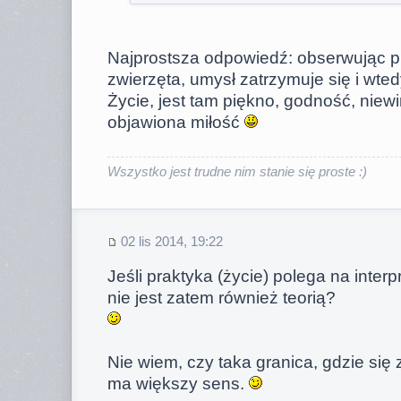
Najprostsza odpowiedź: obserwując pr
zwierzęta, umysł zatrzymuje się i wted
Życie, jest tam piękno, godność, niew
objawiona miłość
Wszystko jest trudne nim stanie się proste :)
02 lis 2014, 19:22
Jeśli praktyka (życie) polega na interpr
nie jest zatem również teorią?
Nie wiem, czy taka granica, gdzie się 
ma większy sens.