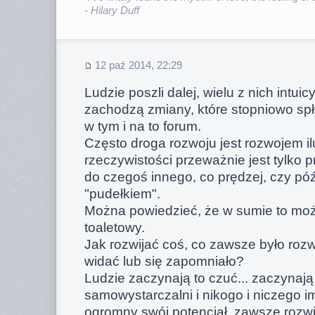
- Hilary Duff
12 paź 2014, 22:29
Ludzie poszli dalej, wielu z nich intuic
zachodzą zmiany, które stopniowo spły
w tym i na to forum.
Często droga rozwoju jest rozwojem i
rzeczywistości przeważnie jest tylko p
do czegoś innego, co prędzej, czy póź
"pudełkiem".
Można powiedzieć, że w sumie to możn
toaletowy.
Jak rozwijać coś, co zawsze było rozwi
widać lub się zapomniało?
Ludzie zaczynają to czuć... zaczynają
samowystarczalni i nikogo i niczego i
ogromny swój potencjał, zawsze rozwi