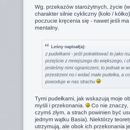
Wg. przekazów starożytnych, życie (w 
charakter silnie cykliczny (koło / kół
poczucie kręcenia się - nawet jeśli ma
mentalny.
Leśny napisał(a):
z pudełkami - jeśli potraktować to jako ro
przejście z mniejszego do większego, i ch
jesteśmy nimi ograniczeni, to jednak w w
przestrzeni no i widać małe pudełka, a c
powoduje w nas strachu
Tymi pudełkami, jak wskazują moje o
myśli i przekonania.
Co nie znaczy,
czymś złym, a strach powinien być us
jednym wątku Basia). Niektórzy teorety
utrzymują, ale obok ich przekonania je