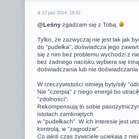
17 paź 2014, 18:32
@Leśny
zgadzam się z Tobą.
Tylko, że zazwyczaj nie jest tak jak b
do "pudełka", doświadcza jego zawart
się z nim bez problemu wychodzi z ni
bez żadnego nacisku wybiera się inną
doświadczania lub nie doświadczani
W rzeczywistości istnieją byty/siły "od
Nie "czerpią" z niego energii bo utracił
"zdolności".
Rekompensują to sobie pasożytniczym
istotach zamkniętych
w "pudełkach". W ich interesie jest ut
kontrolą, w "zagrodzie".
Co jakiś czas żywiciele uciekają z niej