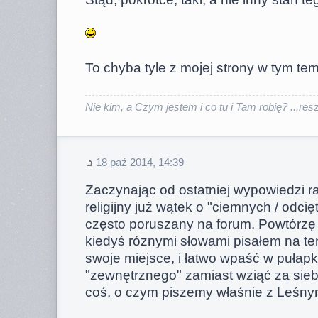
To chyba tyle z mojej strony w tym tem
Nie kim, a Czym jestem i co tu i Tam robię? ...reszt
18 paź 2014, 14:39
Zaczynając od ostatniej wypowiedzi ra
religijny już wątek o "ciemnych / odcię
często poruszany na forum. Powtórzę w
kiedyś róznymi słowami pisałem na te
swoje miejsce, i łatwo wpaść w pułap
"zewnętrznego" zamiast wziąć za sieb
coś, o czym piszemy właśnie z Leśn