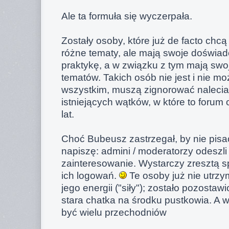
Ale ta formuła się wyczerpała.
Zostały osoby, które już de facto chc
różne tematy, ale mają swoje doświad
praktykę, a w związku z tym mają swoj
tematów. Takich osób nie jest i nie m
wszystkim, muszą zignorować naleciało
istniejących wątków, w które to forum 
lat.
Choć Bubeusz zastrzegał, by nie pisać 
napiszę: admini / moderatorzy odeszli i 
zainteresowanie. Wystarczy zresztą sp
ich logowań.
Te osoby już nie utrzy
jego energii ("siły"); zostało pozosta
stara chatka na środku pustkowia. A 
być wielu przechodniów