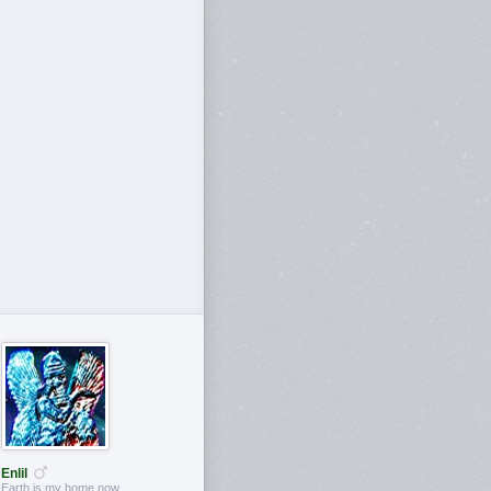
Enlil
Earth is my home now