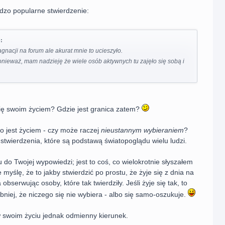
rdzo popularne stwierdzenie:
:
gnacji na forum ale akurat mnie to ucieszyło.
onieważ, mam nadzieję że wiele osób aktywnych tu zajęło się sobą i
ę swoim życiem? Gdzie jest granica zatem?
o jest życiem - czy może raczej
nieustannym wybieraniem
?
 stwierdzenia, które są podstawą światopoglądu wielu ludzi.
u do Twojej wypowiedzi; jest to coś, co wielokrotnie słyszałem
e myślę, że to jakby stwierdzić po prostu, że żyje się z dnia na
a obserwując osoby, które tak twierdziły. Jeśli żyje się tak, to
iej, że niczego się nie wybiera - albo się samo-oszukuje.
w swoim życiu jednak odmienny kierunek.