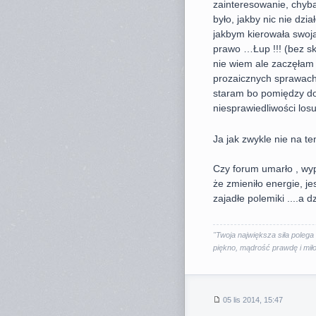
zainteresowanie, chyba
było, jakby nic nie dzi
jakbym kierowała swoją 
prawo …Łup !!! (bez s
nie wiem ale zaczęłam 
prozaicznych sprawach,
staram bo pomiędzy do
niesprawiedliwości los
Ja jak zwykle nie na t
Czy forum umarło , wypa
że zmieniło energie, jes
zajadłe polemiki ....a d
"Twoja największa siła poleg
piękno, mądrość prawdę i mił
05 lis 2014, 15:47