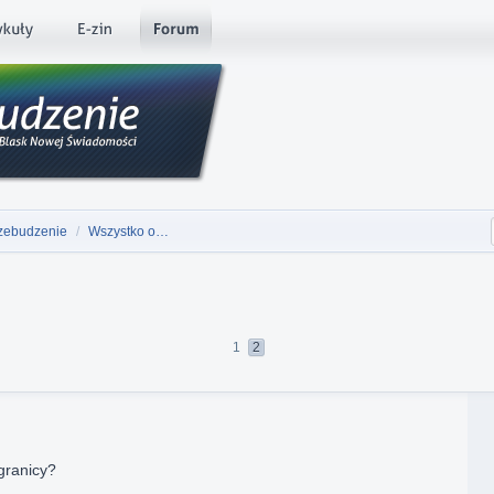
zebudzenie
/
Wszystko o…
1
2
 granicy?