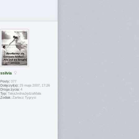
ssilvia
Posty:
377
Dołączył(a):
29 maja 2007, 17:26
Droga życia:
4
Typ:
TakaJednaJędzaMała
Zodiak:
Żarłacz Tygrysi