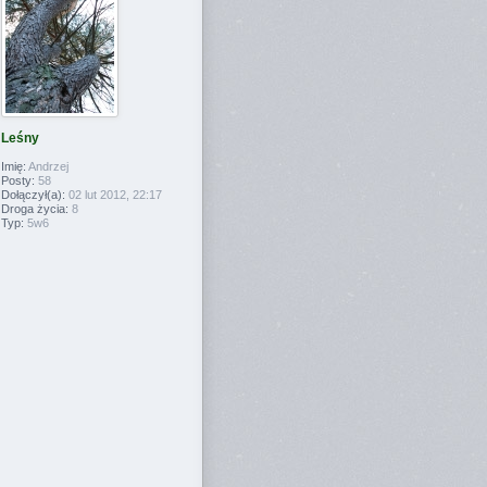
Leśny
Imię:
Andrzej
Posty:
58
Dołączył(a):
02 lut 2012, 22:17
Droga życia:
8
Typ:
5w6