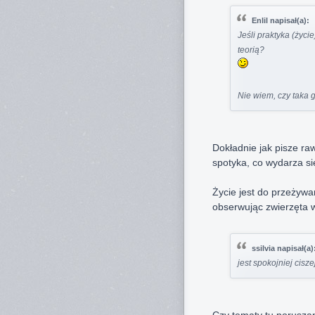
Enlil napisał(a):
Jeśli praktyka (życie
teorią?
Nie wiem, czy taka 
Dokładnie jak pisze raw
spotyka, co wydarza si
Życie jest do przeżyw
obserwując zwierzęta w
ssilvia napisał(a)
jest spokojniej ciszej