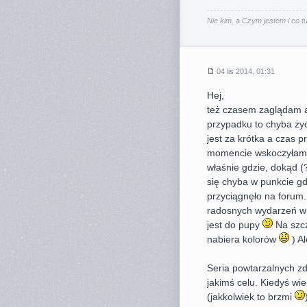
Nie kim, a Czym jestem i co tu 
04 lis 2014, 01:31
Hej,
też czasem zaglądam a
przypadku to chyba życ
jest za krótka a czas 
momencie wskoczyłam d
właśnie gdzie, dokąd 
się chyba w punkcie gd
przyciągnęło na forum. 
radosnych wydarzeń w m
jest do pupy
Na szcz
nabiera kolorów
) Al
Seria powtarzalnych z
jakimś celu. Kiedyś wi
(jakkolwiek to brzmi