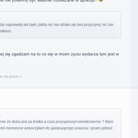
ne nie powinny być właśnie rozważane w spokoju?
:
akby naprawdę tak było, jakby nic nie działo się bez przyczyny, nic nie
adkiem.
ej się zgadzam na to co się w moim życiu wydarza tym jest w
e się proste :)
:
nie że doba jest za krótka a czas przyspieszył niemiłosiernie ? Mam
rymś momencie wskoczyłam do galopującego powozu i gnam gdzieś