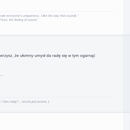
rate everyone's uniqueness. I like the way that sounds.”
f love, the feeling of sound."
erzysz, że ułomny umysł da radę się w tym ogarnąć
..
i Tam robię? ...reszta jest prosta :)