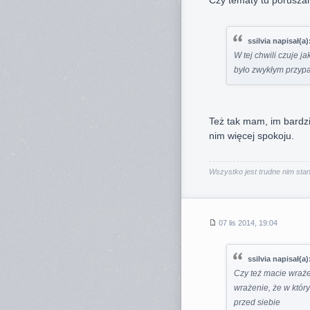
Czy tematy tu porusza
ssilvia napisał(a)
W tej chwili czuje j
było zwykłym przyp
Też tak mam, im bardzi
nim więcej spokoju.
Wszystko jest trudne nim stani
07 lis 2014, 19:04
ssilvia napisał(a)
Czy też macie wraże
wrażenie, że w któ
przed siebie