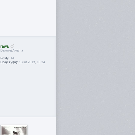
rawa
Dawniej Awar :)
Posty:
14
Dołączył(a):
13 lut 2013, 10:34