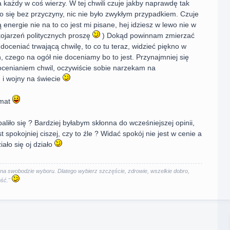
 każdy w coś wierzy. W tej chwili czuje jakby naprawdę tak
ało się bez przyczyny, nic nie było zwykłym przypadkiem. Czuje
energie nie na to co jest mi pisane, hej idziesz w lewo nie w
kojarzeń politycznych proszę
) Dokąd powinnam zmierzać
doceniać trwającą chwilę, to co tu teraz, widzieć piękno w
 czego na ogół nie doceniamy bo to jest. Przynajmniej się
cenianiem chwil, oczywiście sobie narzekam na
u i wojny na świecie
emat
liło się ? Bardziej byłabym skłonna do wcześniejszej opinii,
t spokojniej ciszej, czy to źle ? Widać spokój nie jest w cenie a
ziało się oj działo
a na swobodzie wyboru. Dlatego wybierz szczęście, zdrowie, wszelkie dobro,
ość."