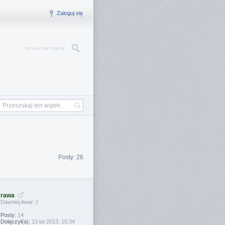
Zaloguj się
Posty: 26
rawa
Dawniej Awar :)
Posty:
14
Dołączył(a):
13 lut 2013, 10:34