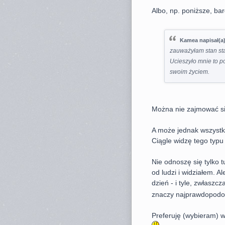
Albo, np. poniższe, ba
Kamea napisał(a)
zauważyłam stan sta
Ucieszyło mnie to p
swoim życiem.
Można nie zajmować si
A może jednak wszystk
Ciągle widzę tego typu
Nie odnoszę się tylko t
od ludzi i widziałem. Al
dzień - i tyle, zwłaszcz
znaczy najprawdopodobn
Preferuję (wybieram) 