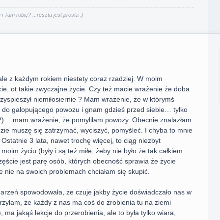
i Tam robię? ...reszta jest prosta :)
le z każdym rokiem niestety coraz rzadziej. W moim
ie, ot takie zwyczajne życie. Czy też macie wrażenie że doba
przyspieszył niemiłosiernie ? Mam wrażenie, że w którymś
o galopującego powozu i gnam gdzieś przed siebie… tylko
(?)… mam wrażenie, że pomyliłam powozy. Obecnie znalazłam
zie muszę się zatrzymać, wyciszyć, pomyśleć. I chyba to mnie
Ostatnie 3 lata, nawet trochę więcej, to ciąg niezbyt
oim życiu (były i są też miłe, żeby nie było że tak całkiem
ęście jest parę osób, których obecność sprawia że życie
e nie na swoich problemach chciałam się skupić.
darzeń spowodowała, że czuje jakby życie doświadczało nas w
erzyłam, że każdy z nas ma coś do zrobienia tu na ziemi
), ma jakąś lekcje do przerobienia, ale to była tylko wiara,