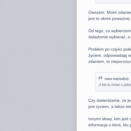
Owszem. Moim zdaniem,
jest to okres poważnej 
Od tego, co wybierzemy,
świadomie wybierać, a 
Problem po części pol
życiem, odpowiadają w
zdaniem, to nieporozu
rawa napisał(a):
A kto tu mówi o jaki
Czy stwierdzenie, że je
jest życiem, a także ist
Innymi słowy, kim jest 
informacja o kimś, kto