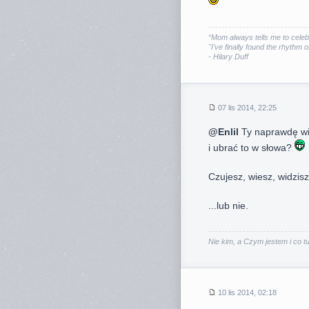
“Mom always tells me to celeb
"I've finally found the rhythm o
- Hilary Duff
07 lis 2014, 22:25
@Enlil
Ty naprawdę wi
i ubrać to w słowa?
Czujesz, wiesz, widzisz.
...lub nie.
Nie kim, a Czym jestem i co tu 
10 lis 2014, 02:18