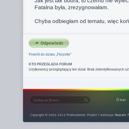
Jak jest tak dobra, to czemu nie wyle
Fatalna była, zrezygnowałam.
Chyba odbiegłam od tematu, więc koń
Powrót do działu „Filozofie”
KTO PRZEGLĄDA FORUM
Użytkownicy przeglądający ten dział: Brak zidentyfikowanych u
O nas
Copyright © 2005-2013 Przebudzenie. Projekt i realizacja:
Nazcain
. 