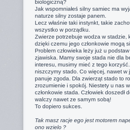
biologiczną?
Jak wspomniałeś silny samiec ma wyj
naturze silny zostaje panem.
Lecz właśnie taki instynkt, takie zac
wszystko w porządku.
Zwierze potrzebuje wodza w stadzie, kt
dzięki czemu jego członkowie mogą si
Problem człowieka leży już u podstaw
zjawiska. Mamy swoje stada nie dla b
interesu, musimy mieć z tego korzyść.
niszczymy stado. Co więcej, nawet w 
panuje zgoda. Dla zwierząt stado to rod
zrozumienie i spokój. Niestety u nas 
członkowie stada. Człowiek doszedł d
walczy nawet ze samym sobą!
To dopiero sukces.
Tak masz racje ego jest motorem nap
ono wzielo ?