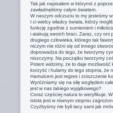
Tak jak napisałem w którymś z poprze
zawładnęliśmy całym światem.
W naszym odczuciu to my jesteśmy wy
I ci wielcy władcy świata, którzy mog
funkcję zgodnie z sumieniem i miłością
i atakują swoich braci. Zaraz, czy oni
drugiego człowieka, którego tak fawo
niczym nie różni się od innego stwor
doprowadza do tego, że tworzymy cywi
niszczymy. Na początku tworzymy c
Potem widzimy, że to daje możliwość 
korzyść i hulamy do tego stopnia, że
Hamulcem jest regres i zniszczenie kole
Wyróżniamy się na siłę względem cał
jest w nas takiego wyjątkowego?
Coraz częściej natura to weryfikuje. 
istota jest w równym stopniu zagrożon
Czyżbyśmy nie byli tacy sami jak mr