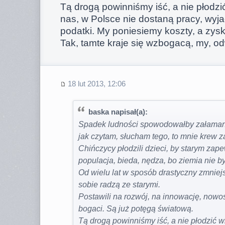
Tą drogą powinniśmy iść, a nie płodzić
nas, w Polsce nie dostaną pracy, wyja
podatki. My poniesiemy koszty, a zysk
Tak, tamte kraje się wzbogacą, my, od
18 lut 2013, 12:06
baska napisał(a):
Spadek ludności spowodowałby załamani
jak czytam, słucham tego, to mnie krew z
Chińczycy płodzili dzieci, by starym zap
populacja, bieda, nędza, bo ziemia nie b
Od wielu lat w sposób drastyczny zmniejs
sobie radzą ze starymi.
Postawili na rozwój, na innowację, nowośc
bogaci. Są już potęgą światową.
Tą drogą powinniśmy iść, a nie płodzić wi