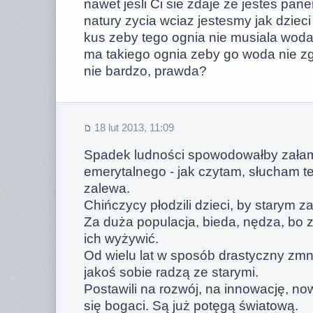
nawet jesli Ci sie zdaje ze jestes p
natury zycia wciaz jestesmy jak dzieci
kus zeby tego ognia nie musiala woda
ma takiego ognia zeby go woda nie zga
nie bardzo, prawda?
18 lut 2013, 11:09
Spadek ludności spowodowałby zała
emerytalnego - jak czytam, słucham t
zalewa.
Chińczycy płodzili dzieci, by starym 
Za duża populacja, bieda, nędza, bo z
ich wyżywić.
Od wielu lat w sposób drastyczny zmnie
jakoś sobie radzą ze starymi.
Postawili na rozwój, na innowację, nowo
się bogaci. Są już potęgą światową.