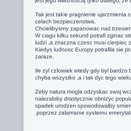
jest jego własnością tylko dlatego, ż
Tak jest takie pragnienie ujarzmienia s
celach bezpieczenstwa.
Chcielibysmy zapanowac nad trzesieni
W ciagu kilku sekund potrafi zginac sto
ludzi ,a znaczna czesc musi cierpiec 
Kiedys ludnosc Europy potrafila sie p
zaraze.
Ile zyl czlowiek wtedy gdy byl bardzo b
chyba wszystko ,a i tak dyc tego wieku
Zeby natura mogla odzyskac swoj wcz
nalezaloby drastycznie obnizyc popu
spadek urodzen spowodowalby smierc
.poprzez zalamanie systemu emeryta