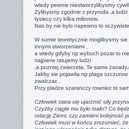
wtedy pewnie niestworzylibysmy cywili
Zylibysmy zgodnie z przyroda ,a ludzi
tysiecy czy kilka milionow.
Nas by nie bylo napewno to oczywiste
W sumie teoretycznie moglibysmy sie
innymi stworzeniami ,
a wtedy gdyby np wybuch pozar to nie 
najpierw ratujemy ludzi
,a pozniej zwierzeta. Te same zasady,
Jakby sie pojawila np plaga szczurow 
zwalczac .
Przy pladze szaranczy rowniez to sa
Człowiek stara się ujarzmić siły przyr
Czyżby ciągle mu było mało? Co będz
rotację Ziemi, czy zamieni kolejność p
Człowiek musi w końcu zrozumieć, że 