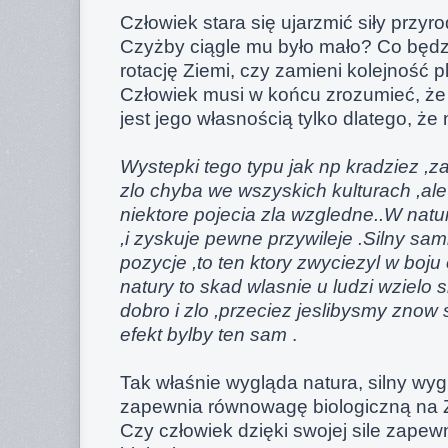
Człowiek stara się ujarzmić siły przyr
Czyżby ciągle mu było mało? Co będz
rotację Ziemi, czy zamieni kolejność p
Człowiek musi w końcu zrozumieć, że 
jest jego własnością tylko dlatego, ż
Wystepki tego typu jak np kradziez ,z
zlo chyba we wszyskich kulturach ,ale
niektore pojecia zla wzgledne..W natu
,i zyskuje pewne przywileje .Silny s
pozycje ,to ten ktory zwyciezyl w boju 
natury to skad wlasnie u ludzi wzielo s
dobro i zlo ,przeciez jeslibysmy znow s
efekt bylby ten sam
.
Tak właśnie wygląda natura, silny wyg
zapewnia równowagę biologiczną na 
Czy człowiek dzięki swojej sile zape