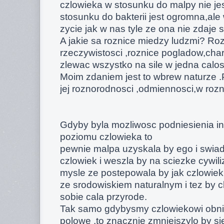
czlowieka w stosunku do malpy nie jes
stosunku do bakterii jest ogromna,ale 
zycie jak w nas tyle ze ona nie zdaje 
A jakie sa roznice miedzy ludzmi? Ro
rzeczywistosci ,roznice pogladow,cha
zlewac wszystko na sile w jedna calos
Moim zdaniem jest to wbrew naturze .P
jej roznorodnosci ,odmiennosci,w rozn
Gdyby byla mozliwosc podniesienia int
poziomu czlowieka to
pewnie malpa uzyskala by ego i swia
czlowiek i weszla by na sciezke cywil
mysle ze postepowala by jak czlowiek 
ze srodowiskiem naturalnym i tez by
sobie cala przyrode.
Tak samo gdybysmy czlowiekowi obnizy
polowe ,to znacznie zmniejszylo by si