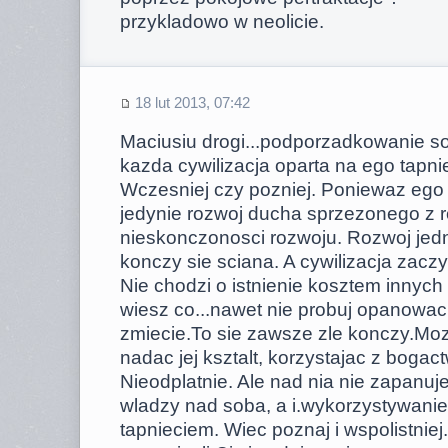
przykladowo w neolicie.
18 lut 2013, 07:42
Maciusiu drogi...podporzadkowanie so
kazda cywilizacja oparta na ego tapni
Wczesniej czy pozniej. Poniewaz ego 
jedynie rozwoj ducha sprzezonego z
nieskonczonosci rozwoju. Rozwoj je
konczy sie sciana. A cywilizacja zacz
Nie chodzi o istnienie kosztem innych a
wiesz co...nawet nie probuj opanowac 
zmiecie.To sie zawsze zle konczy.Mo
nadac jej ksztalt, korzystajac z bogact
Nieodplatnie. Ale nad nia nie zapanuj
wladzy nad soba, a i.wykorzystywanie 
tapnieciem. Wiec poznaj i wspolistniej