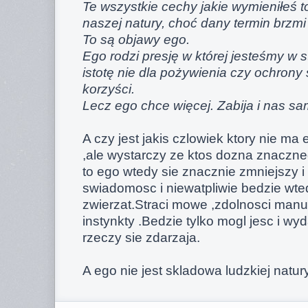
Te wszystkie cechy jakie wymieniłeś to
naszej natury, choć dany termin brzmi 
To są objawy ego.
Ego rodzi presję w której jesteśmy w
istotę nie dla pożywienia czy ochrony 
korzyści.
Lecz ego chce więcej. Zabija i nas s
A czy jest jakis czlowiek ktory nie 
,ale wystarczy ze ktos dozna znacz
to ego wtedy sie znacznie zmniejszy 
swiadomosc i niewatpliwie bedzie wted
zwierzat.Straci mowe ,zdolnosci manu
instynkty .Bedzie tylko mogl jesc i wyda
rzeczy sie zdarzaja.
A ego nie jest skladowa ludzkiej natur