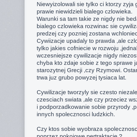
Niewyizolowali sie tylko ci ktorzy zyja
prawie niewidzieli bialego czlowieka.
Warunki sa tam takie ze nigdy nie bed
bialego czlowieka rozwinac sie cywili
predzej czy pozniej zostana wchloniec
Cywiizacje upadaly to prawda ,ale czlo
tylko jakies cofniecie w rozwoju ,jedn
wczesniejsze cywilizacje nigdy niezo
chyba kto zdaje sobie z tego sprawe 
starozytnej Grecji ,czy Rzymowi. Osta
trwa juz grubo powyzej tysiaca lat.
Cywilizacje tworzyly sie czesto nieza
czesciach swiata ,ale czy przeciez ws
i podporzadkowanie sobie przyrody ,
innych spolecznosci ludzkich.
Czy ktos sobie wyobraza spolecznosci
poprzez pokojowe pertraktacje ?