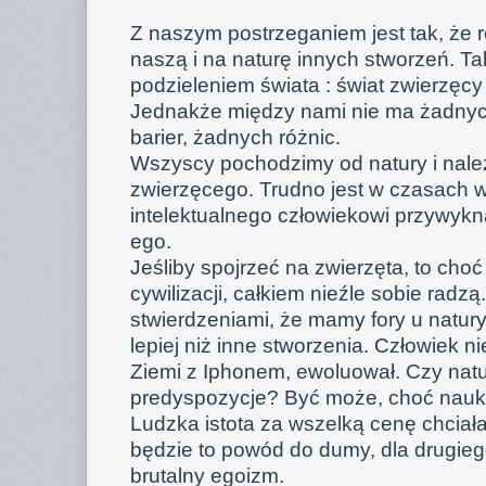
Z naszym postrzeganiem jest tak, że 
naszą i na naturę innych stworzeń. Ta
podzieleniem świata : świat zwierzęcy 
Jednakże między nami nie ma żadnyc
barier, żadnych różnic.
Wszyscy pochodzimy od natury i nale
zwierzęcego. Trudno jest w czasach 
intelektualnego człowiekowi przywykn
ego.
Jeśliby spojrzeć na zwierzęta, to choć
cywilizacji, całkiem nieźle sobie radz
stwierdzeniami, że mamy fory u natur
lepiej niż inne stworzenia. Człowiek ni
Ziemi z Iphonem, ewoluował. Czy natu
predyspozycje? Być może, choć nauka
Ludzka istota za wszelką cenę chciał
będzie to powód do dumy, dla drugie
brutalny egoizm.