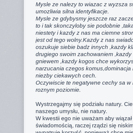
Mysle ze nalezy to wiazac z wyzsza 
umozliwia silna identyfikacje.
Mysle ze gdybysmy jeszcze raz zacze
to i tak skonczyloby sie podobnie ,tak
niestety i kazdy z nas ma ciemne strony
jest od tego wolny.Kazdy z nas swia
oszukuje siebie badz innych ,kazdy kl
drugiego swoim zachowaniem ,kazdy 
gniewem ,kazdy kogos chce wykorzyst
narzucania czegos komus,dominacja i 
niezby ciekawych cech.
Oczywiscie te negatywne cechy sa w
roznym poziomie.
Wystrzegajmy się podziału natury. Ci
naszego umysłu, nie natury.
W kwestii ego nie uważam aby wiązał
świadomością, raczej rządzi się niski
wypatruje korzyść, ponieważ chce mieć