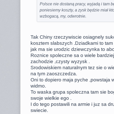
Polsce nie dostaną pracy, wyjadą i tam b
poniesiemy koszty, a zysk będzie miał kto
wzbogacą, my, odwrotnie.
Tak Chiny rzeczywiscie osiagnely suk
kosztem slabszych .Dziadkami to tam s
jak ma sie urodzic dziewczynka to abo
Roznice spoleczne sa o wiele bardzie
zachodzie ,czysty wyzysk .
Srodowiskiem naturalnym tez sie o wie
na tym zaoszczedza.
Oni to dopiero maja pyche ,powstaja 
widmo.
To waska grupa spoleczna tam sie bo
swoje wielkie ego .
I do tego postawili na armie i juz sa d
swiecie.