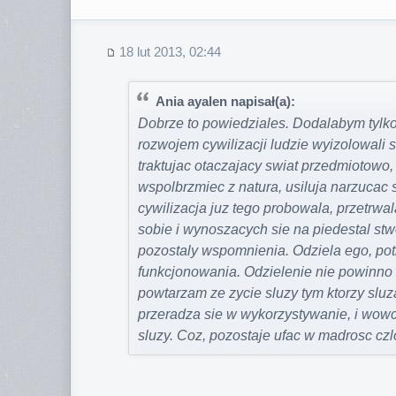
18 lut 2013, 02:44
Ania ayalen napisał(a):
Dobrze to powiedziales. Dodalabym tylko
rozwojem cywilizacji ludzie wyizolowali s
traktujac otaczajacy swiat przedmiotowo,
wspolbrzmiec z natura, usiluja narzucac 
cywilizacja juz tego probowala, przetrwa
sobie i wynoszacych sie na piedestal stw
pozostaly wspomnienia. Odziela ego, po
funkcjonowania. Odzielenie nie powinno 
powtarzam ze zycie sluzy tym ktorzy sluz
przeradza sie w wykorzystywanie, i wowc
sluzy. Coz, pozostaje ufac w madrosc czlo