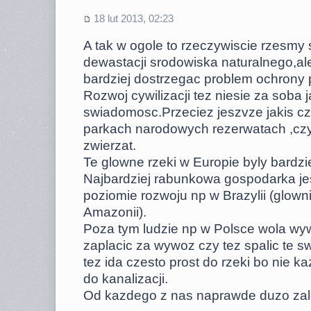
18 lut 2013, 02:23
A tak w ogole to rzeczywiscie rzesmy s
dewastacji srodowiska naturalnego,a
bardziej dostrzegac problem ochrony 
Rozwoj cywilizacji tez niesie za soba 
swiadomosc.Przeciez jeszvze jakis cz
parkach narodowych rezerwatach ,czy 
zwierzat.
Te glowne rzeki w Europie byly bardzie
Najbardziej rabunkowa gospodarka jes
poziomie rozwoju np w Brazylii (glown
Amazonii).
Poza tym ludzie np w Polsce wola wyw
zaplacic za wywoz czy tez spalic te sw
tez ida czesto prost do rzeki bo nie k
do kanalizacji.
Od kazdego z nas naprawde duzo zal