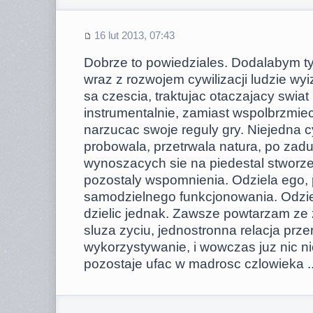
16 lut 2013, 07:43
Dobrze to powiedziales. Dodalabym ty
wraz z rozwojem cywilizacji ludzie wyi
sa czescia, traktujac otaczajacy swia
instrumentalnie, zamiast wspolbrzmiec 
narzucac swoje reguly gry. Niejedna cy
probowala, przetrwala natura, po zadu
wynoszacych sie na piedestal stworze
pozostaly wspomnienia. Odziela ego,
samodzielnego funkcjonowania. Odzie
dzielic jednak. Zawsze powtarzam ze z
sluza zyciu, jednostronna relacja prze
wykorzystywanie, i wowczas juz nic ni
pozostaje ufac w madrosc czlowieka ..