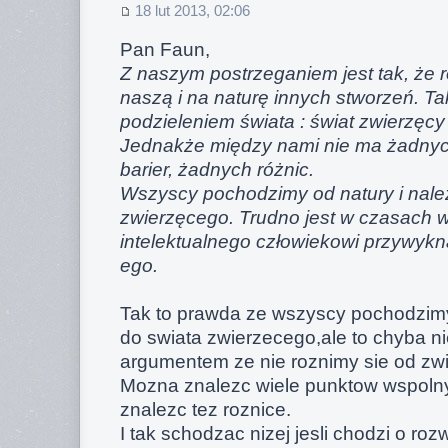
18 lut 2013, 02:06
Pan Faun,
Z naszym postrzeganiem jest tak, że 
naszą i na naturę innych stworzeń. Ta
podzieleniem świata : świat zwierzęcy 
Jednakże między nami nie ma żadnyc
barier, żadnych różnic.
Wszyscy pochodzimy od natury i nale
zwierzęcego. Trudno jest w czasach 
intelektualnego człowiekowi przywykn
ego.
Tak to prawda ze wszyscy pochodzimy
do swiata zwierzecego,ale to chyba n
argumentem ze nie roznimy sie od zwi
Mozna znalezc wiele punktow wspoln
znalezc tez roznice.
I tak schodzac nizej jesli chodzi o roz