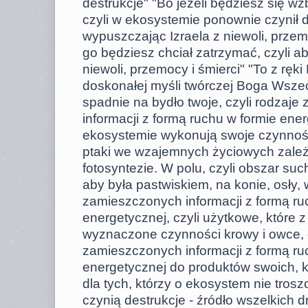
destrukcje" "Bo jeżeli będziesz się wz
czyli w ekosystemie ponownie czynił d
wypuszczając Izraela z niewoli, przemo
go będziesz chciał zatrzymać, czyli aby
niewoli, przemocy i śmierci" "To z ręk
doskonałej myśli twórczej Boga Wsze
spadnie na bydło twoje, czyli rodzaj
informacji z formą ruchu w formie ener
ekosystemie wykonują swoje czynności 
ptaki we wzajemnych życiowych zależn
fotosyntezie. W polu, czyli obszar su
aby była pastwiskiem, na konie, osły, w
zamieszczonych informacji z formą ru
energetycznej, czyli użytkowe, które 
wyznaczone czynności krowy i owce, c
zamieszczonych informacji z formą ru
energetycznej do produktów swoich, k
dla tych, którzy o ekosystem nie trosz
czynią destrukcje - źródło wszelkich d