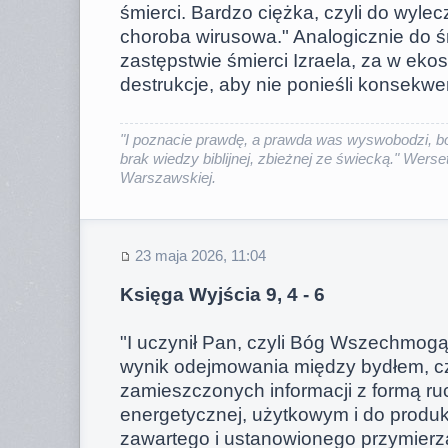
śmierci. Bardzo ciężka, czyli do wylec
choroba wirusowa." Analogicznie do śm
zastępstwie śmierci Izraela, za w eko
destrukcje, aby nie ponieśli konsekwenc
"I poznacie prawdę, a prawda was wyswobodzi, bo
brak wiedzy biblijnej, zbieżnej ze świecką." Werset
Warszawskiej.
23 maja 2026, 11:04
Księga Wyjścia 9, 4 - 6
"I uczynił Pan, czyli Bóg Wszechmogący
wynik odejmowania między bydłem, cz
zamieszczonych informacji z formą ru
energetycznej, użytkowym i do produkcj
zawartego i ustanowionego przymierza