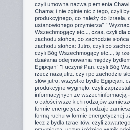
czyli umowna nazwa plemienia Chawil
Chama; i nie zginie nic z tego, czyli b
produkcyjnego, co należy do Izraela, c
ustanowionego przymierza" " Wyznaczy
Wszechmogący etc..., czas, czyli dla d
zachodu słońca, po zachodzie słońca j
zachodu słońca: Jutro, czyli po zacho
czyli Bóg Wszechmogący etc..., tę rzec
działania odejmowania między bydłem 
Egipcjan" "I uczynił Pan, czyli Bóg Ws
rzecz nazajutrz, czyli po zachodzie s
słów jutro; wszystko bydło Egipcjan, c
produkcyjne wyginęło, czyli zaprzesta
informacyjnych ze wszechinformacją - i
o całości wszelkich rodzajów zamiesz
formie energetycznej, rodzaje zamies
formą ruchu w formie energetycznej u
lecz z bydła Izraelitów, czyli zawarte
przymierza, uczynił różnice wynik ode