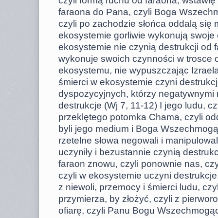
czyli formą ruchu od faraona, wstawię 
faraona do Pana, czyli Boga Wszechmog
czyli po zachodzie słońca oddalą się 
ekosystemie gorliwie wykonują swoje 
ekosystemie nie czynią destrukcji od f
wykonuje swoich czynności w trosce o
ekosystemu, nie wypuszczając Izraela 
śmierci w ekosystemie czyni destrukcje
dyspozycyjnych, którzy negatywnymi 
destrukcje (Wj 7, 11-12) I jego ludu, cz
przeklętego potomka Chama, czyli od
byli jego medium i Boga Wszechmogące
rzetelne słowa negowali i manipulowal
uczyniły i bezustannie czynią destrukc
faraon znowu, czyli ponownie nas, czyl
czyli w ekosystemie uczyni destrukcje
z niewoli, przemocy i śmierci ludu, czy
przymierza, by złożyć, czyli z pierwor
ofiarę, czyli Panu Bogu Wszechmogąc