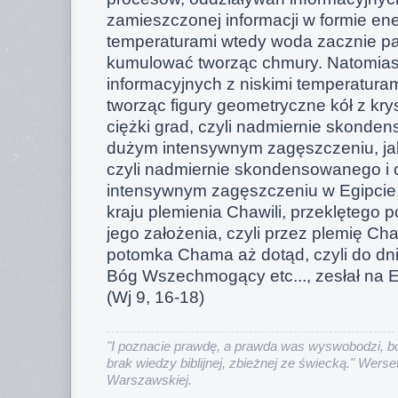
zamieszczonej informacji w formie en
temperaturami wtedy woda zacznie pa
kumulować tworząc chmury. Natomias
informacyjnych z niskimi temperatura
tworząc figury geometryczne kół z kry
ciężki grad, czyli nadmiernie skonde
dużym intensywnym zagęszczeniu, jak
czyli nadmiernie skondensowanego i
intensywnym zagęszczeniu w Egipcie
kraju plemienia Chawili, przeklętego
jego założenia, czyli przez plemię Cha
potomka Chama aż dotąd, czyli do dni
Bóg Wszechmogący etc..., zesłał na Eg
(Wj 9, 16-18)
"I poznacie prawdę, a prawda was wyswobodzi, bo
brak wiedzy biblijnej, zbieżnej ze świecką." Werset
Warszawskiej.