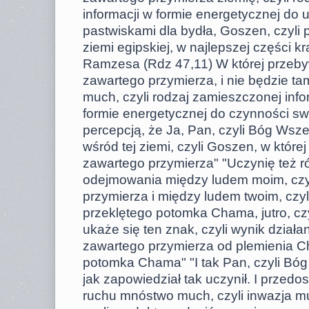
informacji w formie energetycznej do 
pastwiskami dla bydła, Goszen, czyli 
ziemi egipskiej, w najlepszej części kr
Ramzesa (Rdz 47,11) W której przebywa
zawartego przymierza, i nie będzie ta
much, czyli rodzaj zamieszczonej info
formie energetycznej do czynności swo
percepcją, że Ja, Pan, czyli Bóg Wsz
wśród tej ziemi, czyli Goszen, w które
zawartego przymierza" "Uczynię też ró
odejmowania między ludem moim, czyl
przymierza i między ludem twoim, czyl
przeklętego potomka Chama, jutro, cz
ukaże się ten znak, czyli wynik dział
zawartego przymierza od plemienia Ch
potomka Chama" "I tak Pan, czyli Bó
jak zapowiedział tak uczynił. I przedos
ruchu mnóstwo much, czyli inwazja m