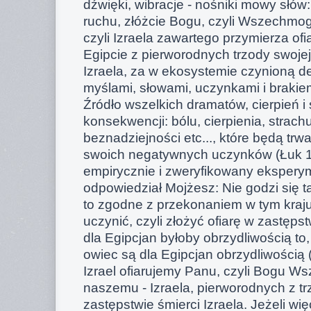
dźwięki, wibracje - nośniki mowy słów: 
ruchu, złóżcie Bogu, czyli Wszechmo
czyli Izraela zawartego przymierza ofia
Egipcie z pierworodnych trzody swojej
Izraela, za w ekosystemie czynioną d
myślami, słowami, uczynkami i brakie
Źródło wszelkich dramatów, cierpień i 
konsekwencji: bólu, cierpienia, strach
beznadziejności etc..., które będą trw
swoich negatywnych uczynków (Łuk 
empirycznie i zweryfikowany eksperym
odpowiedział Mojżesz: Nie godzi się tak
to zgodne z przekonaniem w tym kraj
uczynić, czyli złożyć ofiarę w zastępst
dla Egipcjan byłoby obrzydliwością to
owiec są dla Egipcjan obrzydliwością 
Izrael ofiarujemy Panu, czyli Bogu W
naszemu - Izraela, pierworodnych z tr
zastępstwie śmierci Izraela. Jeżeli wię