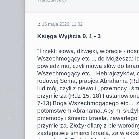
Warszawskiej.
16 maja 2026, 11:02
Księga Wyjścia 9, 1 - 3
"I rzekł: słowa, dźwięki, wibracje - n
Wszechmogący etc..., do Mojżesza: Idź
powiedz mu, czyli mowa słów do fara
Wszechmogący etc... Hebrajczyków, cz
rodowej Sema, praojca Abrahama (Rd
lud mój, czyli z niewoli , przemocy i ś
przymierza (Rdz 15, 18) I ustanowion
7-13) Boga Wszechmogącego etc..., 
potomstwem Abrahama. Aby mi służył n
przemocy i śmierci Izraela, zawartego
przymierza. Złożył ofiarę z pierworodn
zastępstwie śmierci Izraela, za w eko