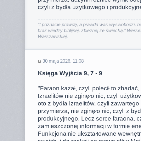
czyli z bydła użytkowego i produkcyjne
"I poznacie prawdę, a prawda was wyswobodzi, bo
brak wiedzy biblijnej, zbieżnej ze świecką." Werset
Warszawskiej.
30 maja 2026, 11:08
Księga Wyjścia 9, 7 - 9
"Faraon kazał, czyli polecił to zbadać,
Izraelitów nie zginęło nic, czyli użytk
oto z bydła Izraelitów, czyli zawarteg
przymierza, nie zginęło nic, czyli z by
produkcyjnego. Lecz serce faraona, cz
zamieszczonej informacji w formie ene
Funkcjonalnie ukształtowane wewnętr