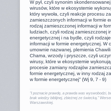
W pył, czyli synonim skondensowanej in
wirusów, które w ekosystemie wykonu
który wywoła, czyli reakcje procesu z
zamieszczonych informacji w formie e
rodzaj zamieszczonej informacji w for
ludziach, czyli rodzaj zamieszczonej i
energetycznej i na bydle, czyli rodza
informacji w formie energetycznej. W ca
umownie nazwanej, plemienia Chawili
Chama, wrzody i pryszcze, czyli uczyn
wirusy, które w ekosystemie wykonuj
procesie zamiany rodzajów zamieszcz
formie energetycznej, w inny rodzaj z
w formie energetycznej" (Wj 9, 7 - 9)
"I poznacie prawdę, a prawda was wyswobodzi, bo
brak wiedzy biblijnej, zbieżnej ze świecką." Werset
Warszawskiej.