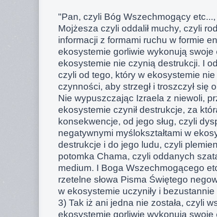
"Pan, czyli Bóg Wszechmogący etc...,
Mojżesza czyli oddalił muchy, czyli r
informacji z formami ruchu w formie e
ekosystemie gorliwie wykonują swoje 
ekosystemie nie czynią destrukcji. I o
czyli od tego, który w ekosystemie ni
czynności, aby strzegł i troszczył się 
Nie wypuszczając Izraela z niewoli, pr
ekosystemie czynił destrukcje, za któ
konsekwencje, od jego sług, czyli dys
negatywnymi myślokształtami w ekos
destrukcje i do jego ludu, czyli plemie
potomka Chama, czyli oddanych szatan
medium. I Boga Wszechmogącego etc..
rzetelne słowa Pisma Świętego negowal
w ekosystemie uczyniły i bezustannie
3) Tak iż ani jedna nie została, czyli w
ekosystemie gorliwie wykonują swoje c