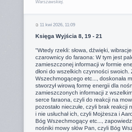
Warszawskiej.
11 kwi 2026, 11:09
Księga Wyjścia 8, 19 - 21
"Wtedy rzekli: słowa, dźwięki, wibracj
czarownicy do faraona: W tym jest pale
zamieszczonej informacji w formie ene
dłoni do wszelkich czynności swoich.
Wszechmogącego etc..., doskonała my
stworzył wirową formę energii dla noś
zamieszczonych informacji z wszelkim
serce faraona, czyli do reakcji na mow
pozostało nieczułe, czyli brak reakcji
i nie usłuchał ich, czyli Mojżesza i Aar
Bóg Wszechmogący etc..., zapowiedział 
nośniki mowy słów Pan, czyli Bóg Ws