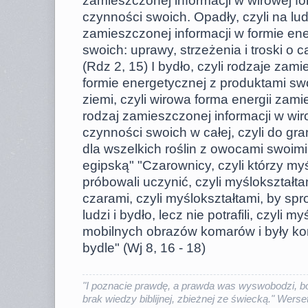
zamieszczonej informacji w wirowej fo
czynności swoich. Opadły, czyli na ludz
zamieszczonej informacji w formie en
swoich: uprawy, strzeżenia i troski o 
(Rdz 2, 15) I bydło, czyli rodzaje zam
formie energetycznej z produktami sw
ziemi, czyli wirowa forma energii zamie
rodzaj zamieszczonej informacji w wir
czynności swoich w całej, czyli do gran
dla wszelkich roślin z owocami swoi
egipską" "Czarownicy, czyli którzy myś
próbowali uczynić, czyli myślokształt
czarami, czyli myślokształtami, by spr
ludzi i bydło, lecz nie potrafili, czyli 
mobilnych obrazów komarów i były kom
bydle" (Wj 8, 16 - 18)
"I poznacie prawdę, a prawda was wyswobodzi, bo
brak wiedzy biblijnej, zbieżnej ze świecką." Werset