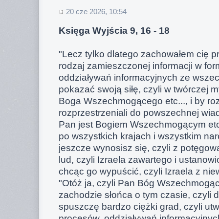
20 cze 2026, 10:54
Księga Wyjścia 9, 16 - 18
"Lecz tylko dlatego zachowałem cię pr
rodzaj zamieszczonej informacji w for
oddziaływań informacyjnych ze wszech
pokazać swoją siłę, czyli w twórczej m
Boga Wszechmogącego etc..., i by roz
rozprzestrzeniali do powszechnej wiad
Pan jest Bogiem Wszechmogącym etc...,
po wszystkich krajach i wszystkim na
jeszcze wynosisz się, czyli z potęg
lud, czyli Izraela zawartego i ustanow
chcąc go wypuścić, czyli Izraela z nie
"Otóż ja, czyli Pan Bóg Wszechmogący e
zachodzie słońca o tym czasie, czyli 
spuszczę bardzo ciężki grad, czyli ut
procesów, oddziaływań informacyjnyc