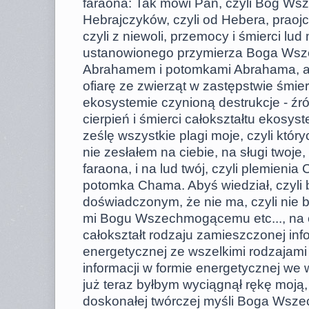
faraona: Tak mówi Pan, czyli Bóg Ws
Hebrajczyków, czyli od Hebera, prao
czyli z niewoli, przemocy i śmierci lud 
ustanowionego przymierza Boga Wsze
Abrahamem i potomkami Abrahama, aby 
ofiarę ze zwierząt w zastępstwie śmier
ekosystemie czynioną destrukcje - źr
cierpień i śmierci całokształtu ekosy
ześlę wszystkie plagi moje, czyli któr
nie zesłałem na ciebie, na sługi twoje
faraona, i na lud twój, czyli plemienia 
potomka Chama. Abyś wiedział, czyli
doświadczonym, że nie ma, czyli nie b
mi Bogu Wszechmogącemu etc..., na ca
całokształt rodzaju zamieszczonej inf
energetycznej ze wszelkimi rodzajam
informacji w formie energetycznej we 
już teraz byłbym wyciągnął rękę moją,
doskonałej twórczej myśli Boga Wszec