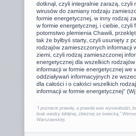
dotknął, czyli integralnie zarazą, czyli
wirusów do zamiany rodzaju zamieszc
formie energetycznej, w inny rodzaj z
w formie energetycznej, i ciebie, czyli f
potomstwo plemienia Chawili, przekl
tak że byłbyś starty, czyli usunięty z 
rodzajów zamieszczonych informacji w
ziemi, czyli rodzaj zamieszczonej info
energetycznej dla wszelkich rodzajó
informacji w formie energetycznej we 
oddziaływań informacyjnych ze wszech
dla całości i o całości wszelkich rod
informacji w formie energetycznej" (Wj
"I poznacie prawdę, a prawda was wyswobodzi, bo
brak wiedzy biblijnej, zbieżnej ze świecką." Werset
Warszawskiej.