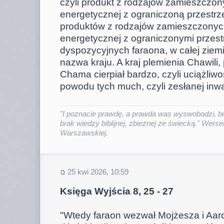
czyli produkt z rodzajów zamieszczony
energetycznej z ograniczoną przestrze
produktów z rodzajów zamieszczonych
energetycznej z ograniczonymi przestrz
dyspozycyjnych faraona, w całej ziemi
nazwa kraju. A kraj plemienia Chawili
Chama cierpiał bardzo, czyli uciążliw
powodu tych much, czyli zesłanej inwa
"I poznacie prawdę, a prawda was wyswobodzi, bo
brak wiedzy biblijnej, zbieżnej ze świecką." Werset
Warszawskiej.
25 kwi 2026, 10:59
Księga Wyjścia 8, 25 - 27
"Wtedy faraon wezwał Mojżesza i Aaron