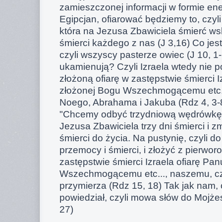
zamieszczonej informacji w formie ene
Egipcjan, ofiarować będziemy to, czyli
która na Jezusa Zbawiciela śmierć w
śmierci każdego z nas (J 3,16) Co jest
czyli wszyscy pasterze owiec (J 10, 1
ukamienują? Czyli Izraela wtedy nie 
złożoną ofiarę w zastępstwie śmierci 
złożonej Bogu Wszechmogącemu etc...,
Noego, Abrahama i Jakuba (Rdz 4, 3-8; 
"Chcemy odbyć trzydniową wędrówkę, 
Jezusa Zbawiciela trzy dni śmierci i 
śmierci do życia. Na pustynię, czyli do
przemocy i śmierci, i złożyć z pierwor
zastępstwie śmierci Izraela ofiarę Pan
Wszechmogącemu etc..., naszemu, czy
przymierza (Rdz 15, 18) Tak jak nam, c
powiedział, czyli mowa słów do Mojżes
27)