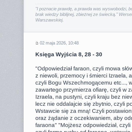
"I poznacie prawdę, a prawda was wyswobodzi, bo
brak wiedzy biblijnej, zbieżnej ze świecką." Werset
Warszawskiej.
02 maja 2026, 10:48
Księga Wyjścia 8, 28 - 30
"Odpowiedział faraon, czyli mowa słó
z niewoli, przemocy i śmierci Izraela, 
czyli Bogu Wszechmogącemu etc..., w
zawartego przymierza ofiarę, czyli w z
Izraela, na pustyni, czyli kraju bez nie
lecz nie oddalajcie się zbytnio, czyli
Wstawcie się za mną! Czyli postawion
oraz żądanie z oczekiwaniem, aby odd
faraona" "Mojżesz odpowiedział, czyl