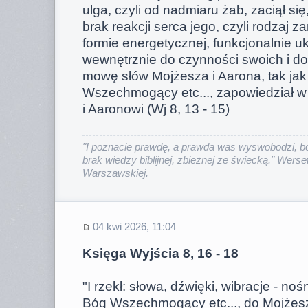
ulga, czyli od nadmiaru żab, zaciął się,
brak reakcji serca jego, czyli rodzaj 
formie energetycznej, funkcjonalnie u
wewnętrznie do czynności swoich i do 
mowę słów Mojżesza i Aarona, tak jak
Wszechmogący etc..., zapowiedział 
i Aaronowi (Wj 8, 13 - 15)
"I poznacie prawdę, a prawda was wyswobodzi, bo
brak wiedzy biblijnej, zbieżnej ze świecką." Werset
Warszawskiej.
04 kwi 2026, 11:04
Księga Wyjścia 8, 16 - 18
"I rzekł: słowa, dźwięki, wibracje - no
Bóg Wszechmogący etc..., do Mojżesz