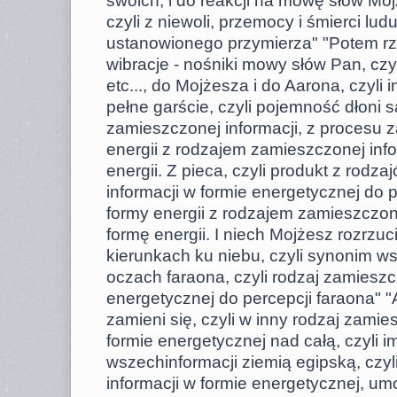
swoich, i do reakcji na mowę słów Mojż
czyli z niewoli, przemocy i śmierci lud
ustanowionego przymierza" "Potem rze
wibracje - nośniki mowy słów Pan, c
etc..., do Mojżesza i do Aarona, czyli
pełne garście, czyli pojemność dłoni s
zamieszczonej informacji, z procesu 
energii z rodzajem zamieszczonej info
energii. Z pieca, czyli produkt z rod
informacji w formie energetycznej do
formy energii z rodzajem zamieszczone
formę energii. I niech Mojżesz rozrzuci
kierunkach ku niebu, czyli synonim ws
oczach faraona, czyli rodzaj zamieszc
energetycznej do percepcji faraona" "
zamieni się, czyli w inny rodzaj zamie
formie energetycznej nad całą, czyli
wszechinformacji ziemią egipską, czyl
informacji w formie energetycznej, u