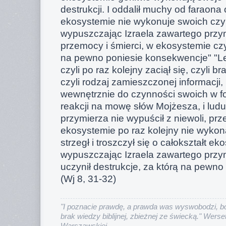
destrukcji. I oddalił muchy od faraona 
ekosystemie nie wykonuje swoich czy
wypuszczając Izraela zawartego przymi
przemocy i śmierci, w ekosystemie czyn
na pewno poniesie konsekwencje" "Le
czyli po raz kolejny zaciął się, czyli b
czyli rodzaj zamieszczonej informacji
wewnętrznie do czynności swoich w fo
reakcji na mowę słów Mojżesza, i ludu
przymierza nie wypuścił z niewoli, prz
ekosystemie po raz kolejny nie wykon
strzegł i troszczył się o całokształt ek
wypuszczając Izraela zawartego przy
uczynił destrukcje, za którą na pewn
(Wj 8, 31-32)
"I poznacie prawdę, a prawda was wyswobodzi, bo
brak wiedzy biblijnej, zbieżnej ze świecką." Werset