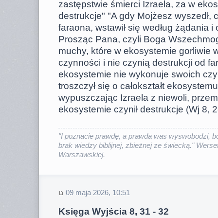
zastępstwie śmierci Izraela, za w eko
destrukcje" "A gdy Mojżesz wyszedł, c
faraona, wstawił się według żądania i
Prosząc Pana, czyli Boga Wszechmogąc
muchy, które w ekosystemie gorliwie 
czynności i nie czynią destrukcji od fa
ekosystemie nie wykonuje swoich czyn
troszczył się o całokształt ekosystemu
wypuszczając Izraela z niewoli, przem
ekosystemie czynił destrukcje (Wj 8, 2
"I poznacie prawdę, a prawda was wyswobodzi, bo
brak wiedzy biblijnej, zbieżnej ze świecką." Werset
Warszawskiej.
09 maja 2026, 10:51
Księga Wyjścia 8, 31 - 32