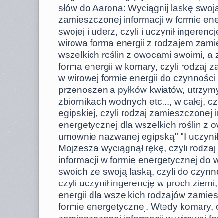
słów do Aarona: Wyciągnij laskę swoją,
zamieszczonej informacji w formie en
swojej i uderz, czyli i uczynił ingerenc
wirowa forma energii z rodzajem zamie
wszelkich roślin z owocami swoimi, a z
forma energii w komary, czyli rodzaj z
w wirowej formie energii do czynności 
przenoszenia pyłków kwiatów, utrzy
zbiornikach wodnych etc..., w całej, cz
egipskiej, czyli rodzaj zamieszczonej 
energetycznej dla wszelkich roślin z 
umownie nazwanej egipską" "I uczyni
Mojżesza wyciągnął rękę, czyli rodza
informacji w formie energetycznej do 
swoich ze swoją laską, czyli do czynno
czyli uczynił ingerencję w proch ziemi
energii dla wszelkich rodzajów zamie
formie energetycznej. Wtedy komary, c