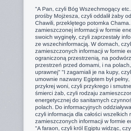
"A Pan, czyli Bóg Wszechmogący etc..
prośby Mojżesza, czyli oddalił żaby od
Chawili, przeklętego potomka Chama. I
zamieszczonej informacji w formie en
swoich wyginęły, czyli zaprzestały in
ze wszechinformacją. W domach, czyli
zamieszczonych informacji w formie e
ograniczoną przestrzenią, na podwórz
przestrzeń przed domami, i na polach,
uprawnej" "I zagarniali je na kupy, czyli
umownie nazwany Egiptem był pełny, c
przykrej woni, czyli przykrego i smutn
śmierci żab, czyli rodzaju zamieszczon
energetycznej do sanitarnych czynnoś
polach. Do informacyjnych oddziaływ
czyli informacja dla całości wszelkich
zamieszczonych informacji w formie en
"A faraon, czyli król Egiptu widząc, cz