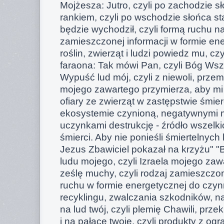
Mojżesza: Jutro, czyli po zachodzie 
rankiem, czyli po wschodzie słońca s
będzie wychodził, czyli formą ruchu na
zamieszczonej informacji w formie ene
roślin, zwierząt i ludzi powiedz mu, c
faraona: Tak mówi Pan, czyli Bóg Ws
Wypuść lud mój, czyli z niewoli, przemo
mojego zawartego przymierza, aby mi sł
ofiary ze zwierząt w zastępstwie śmier
ekosystemie czynioną, negatywnymi m
uczynkami destrukcję - źródło wszelki
śmierci. Aby nie ponieśli śmiertelnych
Jezus Zbawiciel pokazał na krzyżu" "B
ludu mojego, czyli Izraela mojego zaw
ześlę muchy, czyli rodzaj zamieszczon
ruchu w formie energetycznej do czyn
recyklingu, zwalczania szkodników, na c
na lud twój, czyli plemię Chawili, pr
i na pałace twoje, czyli produkty z og