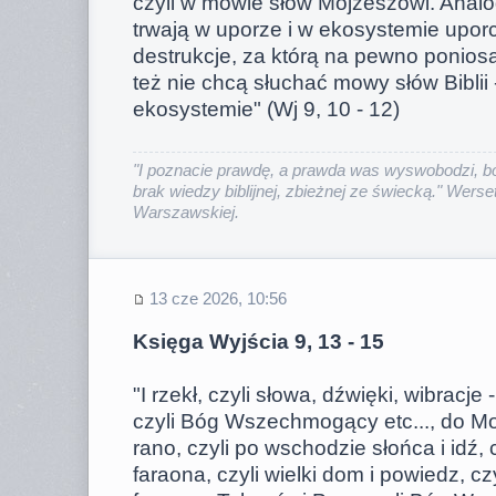
czyli w mowie słów Mojżeszowi. Analog
trwają w uporze i w ekosystemie upor
destrukcje, za którą na pewno ponios
też nie chcą słuchać mowy słów Biblii -
ekosystemie" (Wj 9, 10 - 12)
"I poznacie prawdę, a prawda was wyswobodzi, bo
brak wiedzy biblijnej, zbieżnej ze świecką." Werset
Warszawskiej.
13 cze 2026, 10:56
Księga Wyjścia 9, 13 - 15
"I rzekł, czyli słowa, dźwięki, wibracj
czyli Bóg Wszechmogący etc..., do M
rano, czyli po wschodzie słońca i idź, 
faraona, czyli wielki dom i powiedz, c