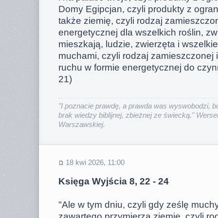
Domy Egipcjan, czyli produkty z ogran
także ziemię, czyli rodzaj zamieszczon
energetycznej dla wszelkich roślin, zwie
mieszkają, ludzie, zwierzęta i wszelkie
muchami, czyli rodzaj zamieszczonej i
ruchu w formie energetycznej do czynn
21)
"I poznacie prawdę, a prawda was wyswobodzi, bo
brak wiedzy biblijnej, zbieżnej ze świecką." Werset
Warszawskiej.
18 kwi 2026, 11:00
Księga Wyjścia 8, 22 - 24
"Ale w tym dniu, czyli gdy ześlę muchy,
zawartego przymierza ziemię, czyli r