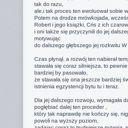
tak do razu,
ale,i tak proces ten ewoluował sobie 
Potem na drodze mrówkojada, wcześnie
Robert i jego książki, Cris z ich czaro
i oni także się przyczynili do jej dalsz
motywując
do dalszego głębszego jej rozkwitu W
Czas płynął, a rozwój ten nabierał t
stawała się coraz silniejsza, to pewni
bardziej by pasowało,
że stawała się ona jeszcze bardziej
istnienia egzystencji bytu tu i teraz.
Dla jej dalszego rozwoju, wymagała d
pogłębiać dalej ten proceder ,
który tak naprawdę nie kończy się, ni
powoli na wyższy poziom,
zadając coraz to trudniejsze pytania, n