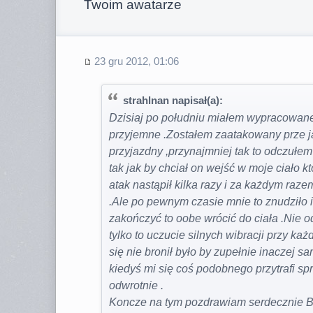
Twoim awatarze
23 gru 2012, 01:06
strahlnan napisał(a):
Dzisiaj po południu miałem wypracowane 
przyjemne .Zostałem zaatakowany prze ja
przyjazdny ,przynajmniej tak to odczułem
tak jak by chciał on wejść w moje ciało k
atak nastąpił kilka razy i za każdym raz
.Ale po pewnym czasie mnie to znudziło
zakończyć to oobe wrócić do ciała .Nie
tylko to uczucie silnych wibracji przy k
się nie bronił było by zupełnie inaczej s
kiedyś mi się coś podobnego przytrafi s
odwrotnie .
Koncze na tym pozdrawiam serdecznie Be