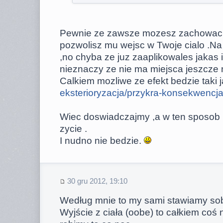
Pewnie ze zawsze mozesz zachowac s
pozwolisz mu wejsc w Twoje cialo .Na
,no chyba ze juz zaaplikowales jakas 
nieznaczy ze nie ma miejsca jeszcze n
Calkiem mozliwe ze efekt bedzie taki ja
eksterioryzacja/przykra-konsekwencj
Wiec doswiadczajmy ,a w ten sposob 
zycie .
I nudno nie bedzie.
30 gru 2012, 19:10
Według mnie to my sami stawiamy sob
Wyjście z ciała (oobe) to całkiem coś 