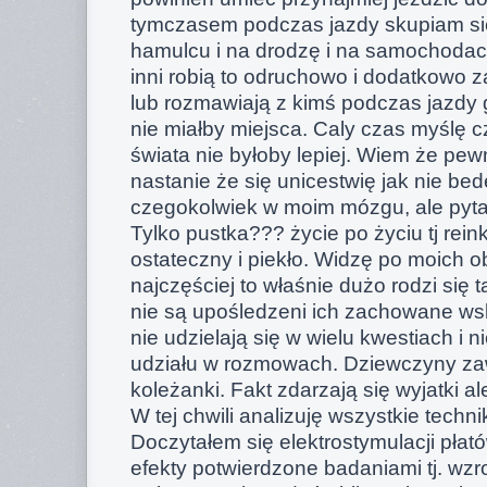
tymczasem podczas jazdy skupiam się
hamulcu i na drodzę i na samochoda
inni robią to odruchowo i dodatkowo 
lub rozmawiają z kimś podczas jazdy g
nie miałby miejsca. Caly czas myślę 
świata nie byłoby lepiej. Wiem że pe
nastanie że się unicestwię jak nie bede
czegokolwiek w moim mózgu, ale pytan
Tylko pustka??? życie po życiu tj rein
ostateczny i piekło. Widzę po moich 
najczęściej to właśnie dużo rodzi się
nie są upośledzeni ich zachowane wsk
nie udzielają się w wielu kwestiach i n
udziału w rozmowach. Dziewczyny za
koleżanki. Fakt zdarzają się wyjatki a
W tej chwili analizuję wszystkie techn
Doczytałem się elektrostymulacji pła
efekty potwierdzone badaniami tj. wzr