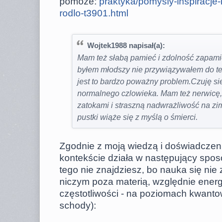
pomoże:
praktyka/pomysly-inspiracje-
rodlo-t3901.html
Wojtek1988 napisał(a):
Mam też słabą pamieć i zdolność zapamię
byłem młodszy nie przywiązywałem do teg
jest to bardzo poważny problem.Czuję si
normalnego czlowieka. Mam też nerwicę
zatokami i straszną nadwrażliwość na z
pustki wiąże się z myślą o śmierci.
Zgodnie z moją wiedzą i doświadczen
kontekście działa w następujący sposó
tego nie znajdziesz, bo nauka się nie
niczym poza materią, względnie energ
częstotliwości - na poziomach kwantow
schody):