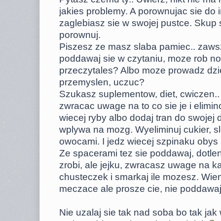
jakies problemy. A porownujac sie do 
zaglebiasz sie w swojej pustce. Skup s
porownuj.
Piszesz ze masz slaba pamiec.. zawsz
poddawaj sie w czytaniu, moze rob not
przeczytales? Albo moze prowadz dzi
przemyslen, uczuc?
Szukasz suplementow, diet, cwiczen.. a
zwracac uwage na to co sie je i elimin
wiecej ryby albo dodaj tran do swojej 
wplywa na mozg. Wyeliminuj cukier, s
owocami. I jedz wiecej szpinaku obys 
Ze spacerami tez sie poddawaj, dotlen
zrobi, ale jejku, zwracasz uwage na ka
chusteczek i smarkaj ile mozesz. Wiem 
meczace ale prosze cie, nie poddawaj
Nie uzalaj sie tak nad soba bo tak j