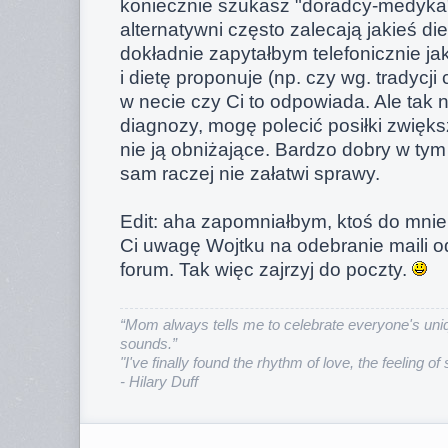
koniecznie szukasz "doradcy-medyka
alternatywni często zalecają jakieś die
dokładnie zapytałbym telefonicznie j
i dietę proponuje (np. czy wg. tradycji c
w necie czy Ci to odpowiada. Ale tak 
diagnozy, mogę polecić posiłki zwięks
nie ją obniżające. Bardzo dobry w tym 
sam raczej nie załatwi sprawy.
Edit: aha zapomniałbym, ktoś do mnie
Ci uwagę Wojtku na odebranie maili o
forum. Tak więc zajrzyj do poczty.
“Mom always tells me to celebrate everyone's uniq
sounds.”
"I've finally found the rhythm of love, the feeling of
- Hilary Duff