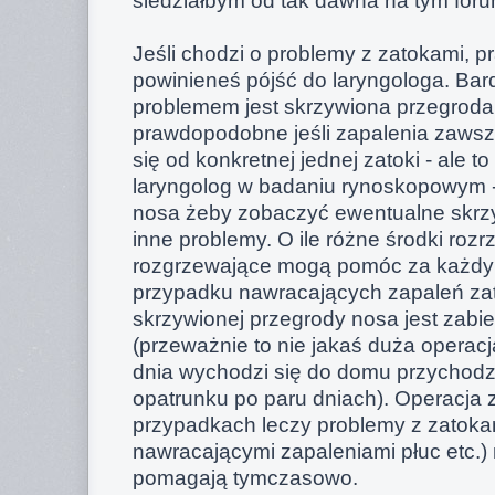
siedziałbym od tak dawna na tym foru
Jeśli chodzi o problemy z zatokami, 
powinieneś pójść do laryngologa. Bar
problemem jest skrzywiona przegroda
prawdopodobne jeśli zapalenia zaws
się od konkretnej jednej zatoki - ale t
laryngolog w badaniu rynoskopowym -
nosa żeby zobaczyć ewentualne skrzy
inne problemy. O ile różne środki rozr
rozgrzewające mogą pomóc za każdym
przypadku nawracających zapaleń za
skrzywionej przegrody nosa jest zabi
(przeważnie to nie jakaś duża operac
dnia wychodzi się do domu przychodzą
opatrunku po paru dniach). Operacja 
przypadkach leczy problemy z zatokam
nawracającymi zapaleniami płuc etc.) 
pomagają tymczasowo.