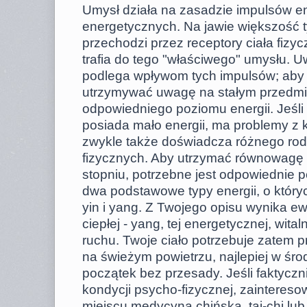
Umysł działa na zasadzie impulsów en
energetycznych. Na jawie większość 
przechodzi przez receptory ciała fizyc
trafia do tego "właściwego" umysłu.
podlega wpływom tych impulsów; aby 
utrzymywać uwagę na stałym przedmio
odpowiedniego poziomu energii. Jeśli
posiada mało energii, ma problemy z k
zwykle także doświadcza różnego ro
fizycznych. Aby utrzymać równowagę
stopniu, potrzebne jest odpowiednie p
dwa podstawowe typy energii, o który
yin i yang. Z Twojego opisu wynika ew
ciepłej - yang, tej energetycznej, wital
ruchu. Twoje ciało potrzebuje zatem 
na świeżym powietrzu, najlepiej w śr
początek bez przesady. Jeśli faktyczn
kondycji psycho-fizycznej, zainteres
miejscu medycyną chińską, tai-chi lub