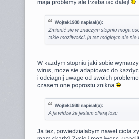
maja problemy ale trzeba isc dalej!
Wojtek1988 napisał(a):
Zmienić sie w znaczym stopniu moga oso
takie możliwości, ja też mógłbym ale nie
W kazdym stopniu jaki sobie wymarzys
wirus, moze sie adaptowac do kazdy
i odciagnij uwage od swoich problemo
czasem one poprostu znikna
Wojtek1988 napisał(a):
A ja widze że jestem ofiarą losu
Ja tez, powiedzialabym nawet ciota zy
mam skarb? Zycie i mozliwosc kreacji