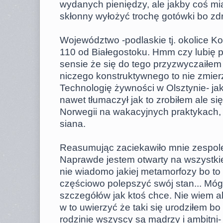
wydanych pieniędzy, ale jakby coś mi
skłonny wyłożyć trochę gotówki bo zdr
Województwo -podlaskie tj. okolice K
110 od Białegostoku. Hmm czy lubię
sensie że się do tego przyzwyczaiłem 
niczego konstruktywnego to nie zmier
Technologię żywności w Olsztynie- j
nawet tłumaczył jak to zrobiłem ale si
Norwegii na wakacyjnych praktykach, al
siana.
Reasumując zaciekawiło mnie zespolen
Naprawde jestem otwarty na wszystkie
nie wiadomo jakiej metamorfozy bo to
częściowo polepszyć swój stan... Mó
szczegółów jak ktoś chce. Nie wiem a
w to uwierzyć że taki się urodziłem b
rodzinie wszyscy są mądrzy i ambitni- 