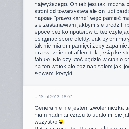
najwyższego. On też jest taki można p
stroni od towarzystwa ale on lubi bar
napisał "prawo karne" więc pamieć ma
sie zastanawiam jakbym sie urodzil np
epoce bez komputerów to też czytając
osiągnać spore efekty. Jak byłem mały
tak nie miałem pamięci żeby zapamiet
przeważnie potrafiłem taką ksiązke str
fabułe. Nie czy ktoś będzie w stanie 
na ten wątek ale coż napisałem jaki jes
słowami krytyki...
19 lut 2012, 18:07
Generalnie nie jestem zwolenniczka t
mam nadmiar czasu to udalo mi sie ja
wszystko
Pytasz czemu ty.. Uwierz, nikt nie ma