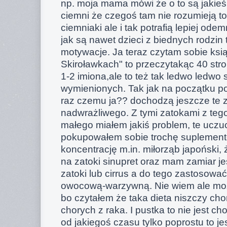
np. moja mama mówi że o to są jakieś t
ciemni że czegoś tam nie rozumieją to
ciemniaki ale i tak potrafią lepiej od
jak są nawet dzieci z biednych rodzin 
motywacje. Ja teraz czytam sobie ks
Skiroławkach" to przeczytakąc 40 st
1-2 imiona,ale to też tak ledwo ledwo
wymienionych. Tak jak na początku po
raz czemu ja?? dochodzą jeszcze te zat
nadwrażliwego. Z tymi zatokami z tego
małego miałem jakiś problem, te uczuc
pokupowałem sobie trochę suplement
koncentrację m.in. miłorząb japoński,
na zatoki sinupret oraz mam zamiar j
zatoki lub cirrus a do tego zastosowa
owocową-warzywną. Nie wiem ale moż
bo czytałem że taka dieta niszczy chor
chorych z raka. I pustka to nie jest ch
od jakiegoś czasu tylko poprostu to j