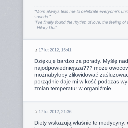
“Mom always tells me to celebrate everyone's uniq
sounds.”
"I've finally found the rhythm of love, the feeling of
- Hilary Duff
17 lut 2012, 16:41
Dziękuję bardzo za porady. Myślę nad 
najodpowiedniejsza??? moze owoco
możnabyłoby zlikwidować zaśluzowace
porządnie daje mi w kość podczas wys
zmian temperatur w organiźmie...
17 lut 2012, 21:36
Diety wskazują właśnie te medycyny, o