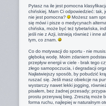
Pytasz na ile jest pomocna klasyfika
chińskiej. Mam Ci odpowiedzieć: tak, j
nie jest pomocna?
Możesz sam spra
się mówi i pisze o medycynach alterna
chińska, może być też tybetańska, indy
jeśli nie z Azji, istnieją również i inne 
tym, co znam.
Co do motywacji do sportu - nie musis
głęboką wodę. Moim zdaniem podstaw
przepływ energii w ciele - brak tego cz
złego samopoczucia, i degradacji orga
Najłatwiejszy sposób, by pobudzić krąż
ruszać się. Jeśli masz obiekcje na punk
wystarczy nawet lekki jogging, równie
pisałem, bez żadnej przesady; przyp
prostu przerywaj bieg. Zresztą może b
forma ruchu, najlepiej w naturalnym o