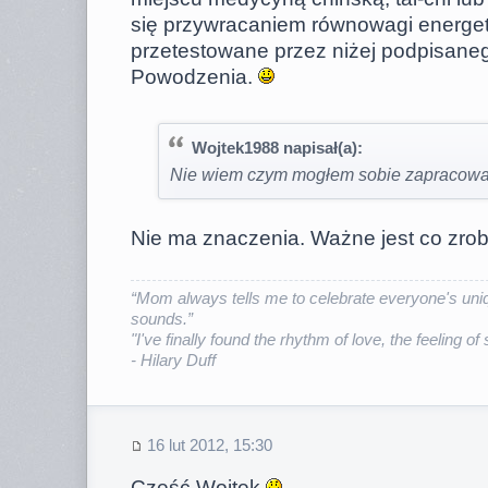
się przywracaniem równowagi energet
przetestowane przez niżej podpisaneg
Powodzenia.
Wojtek1988 napisał(a):
Nie wiem czym mogłem sobie zapracować 
Nie ma znaczenia. Ważne jest co zrob
“Mom always tells me to celebrate everyone's uniq
sounds.”
"I've finally found the rhythm of love, the feeling of
- Hilary Duff
16 lut 2012, 15:30
Cześć Wojtek