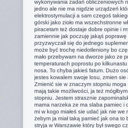
wykonywania zadań obliczeniowych n
jedno ale nie ma nigdzie urządzeń kt
elektrostymulacji a sam czegoś takieg
górski jako zioło ma wszechstronne w
piracetam też dostaje dobre opinie i 
zamiennie jak poczuję jakąś poprawę
przyzwyczaił się do jednego supleme
może być trochę niedotleniony bo czę
mało przebywam na dworze jako ze p
temperaturach poprostu po kilkunastu 
nosa. To chyba jakieś fatum. Dużo o
jestes kowalem swoje losu, zmien sie 
Zmienić sie w znaczym stopniu moga 
mają takie możliwości, ja też mógłbym
stopniu. Jestem strasznie zapominalsk
mama narzeka ze ma slaba pamiec i 
mi w kogo miałeś sie udać jak nie we 
żebym ja miał taką pamieć jak ona to
stryja w Warszawie który był swego 