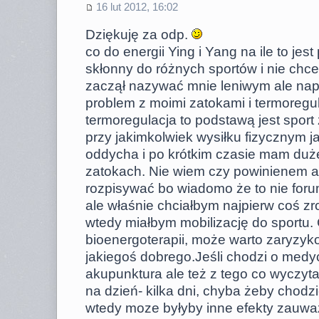
16 lut 2012, 16:02
Dziękuję za odp.
co do energii Ying i Yang na ile to j
skłonny do różnych sportów i nie chce
zaczął nazywać mnie leniwym ale n
problem z moimi zatokami i termoregu
termoregulacja to podstawą jest sport 
przy jakimkolwiek wysiłku fizycznym j
oddycha i po krótkim czasie mam duże
zatokach. Nie wiem czy powinienem aż
rozpisywać bo wiadomo że to nie foru
ale właśnie chciałbym najpierw coś zr
wtedy miałbym mobilizację do sportu. 
bioenergoterapii, może warto zaryzyko
jakiegoś dobrego.Jeśli chodzi o medyc
akupunktura ale też z tego co wyczyta
na dzień- kilka dni, chyba żeby chodz
wtedy moze byłyby inne efekty zauważ