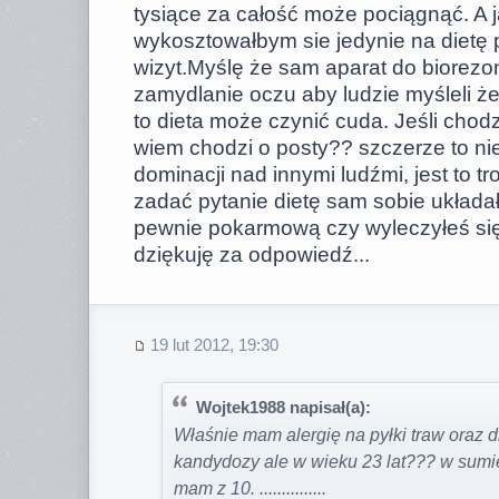
tysiące za całość może pociągnąć. A j
wykosztowałbym sie jedynie na dietę 
wizyt.Myślę że sam aparat do biorezo
zamydlanie oczu aby ludzie myśleli że
to dieta może czynić cuda. Jeśli chodz
wiem chodzi o posty?? szczerze to nie
dominacji nad innymi ludźmi, jest to t
zadać pytanie dietę sam sobie układałe
pewnie pokarmową czy wyleczyłeś si
dziękuję za odpowiedź...
19 lut 2012, 19:30
Wojtek1988 napisał(a):
Właśnie mam alergię na pyłki traw oraz d
kandydozy ale w wieku 23 lat??? w sumie 
mam z 10. ...............