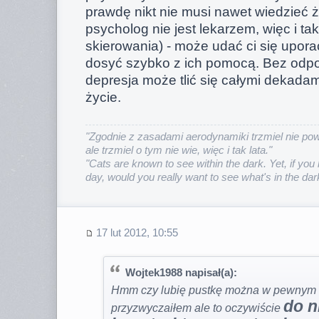
prawdę nikt nie musi nawet wiedzieć ż
psycholog nie jest lekarzem, więc i t
skierowania) - może udać ci się upora
dosyć szybko z ich pomocą. Bez odp
depresja może tlić się całymi dekadam
życie.
"Zgodnie z zasadami aerodynamiki trzmiel nie powi
ale trzmiel o tym nie wie, więc i tak lata."
"Cats are known to see within the dark. Yet, if you 
day, would you really want to see what's in the dar
17 lut 2012, 10:55
Wojtek1988 napisał(a):
Hmm czy lubię pustkę można w pewnym s
do n
przyzwyczaiłem ale to oczywiście