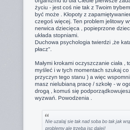
organizmu to dla Ciebie pierwsze zad
życiu - jest coś nie tak z Twoim trybe
być może . Kłopoty z zapamiętywaniem
czegoś więcej. Ten problem jelitowy wy
nerwica dziecięca , popieprzone dziec
układa stopniami.
Duchowa psychologia twierdzi ,że kat
płacz".
Małymi krokami oczyszczanie ciała , to
myśleć i w tych momentach szukaj co
przyczyn tego stanu ) a więc wspomni
masz nielubianą pracę / szkołę - w ogó
drogą , komuś się podporządkowujes
wyzwań. Powodzenia .
Nie uzalaj sie tak nad soba bo tak jak 
problemy ale trzeba isc dalej!