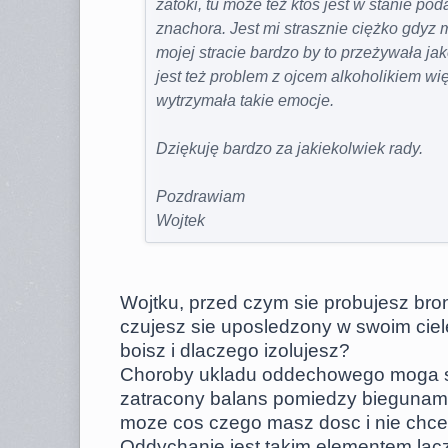
zatoki, tu może też ktoś jest w stanie p
znachora. Jest mi strasznie ciężko gdyz
mojej stracie bardzo by to przeżywała jak
jest też problem z ojcem alkoholikiem wi
wytrzymała takie emocje.
Dziękuję bardzo za jakiekolwiek rady.
Pozdrawiam
Wojtek
Wojtku, przed czym sie probujesz bro
czujesz sie uposledzony w swoim ciel
boisz i dlaczego izolujesz?
Choroby ukladu oddechowego moga 
zatracony balans pomiedzy biegunami 
moze cos czego masz dosc i nie chce
Oddychanie jest takim elementem lacz