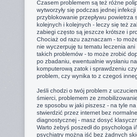
Czasem problemem są też różne polipy, 
wytworzyły się podczas jednej infekcj
przyblokowanie przepływu powietrza s
kolejnych i kolejnych - leczy się też z
zabiegi często są jeszcze krótsze i pr
Chociaż od razu zaznaczam - to może 
nie wyczerpuję tu tematu leczenia ani
takich problemów - to może zrobić dop
po zbadaniu, ewentualnie wysłaniu na
komputerową zatok i sprawdzeniu czy f
problem, czy wynika to z czegoś inne
Jeśli chodzi o twój problem z uczucie
śmierci, problemem ze zmobilizowanie
ze sposobu w jaki piszesz - na tyle na
stwierdzić przez internet bez normal
diagnostycznej - masz dosyć klasyczn
Warto żebyś poszedł do psychologa i/l
psychiatry można iść bez żadnych ski