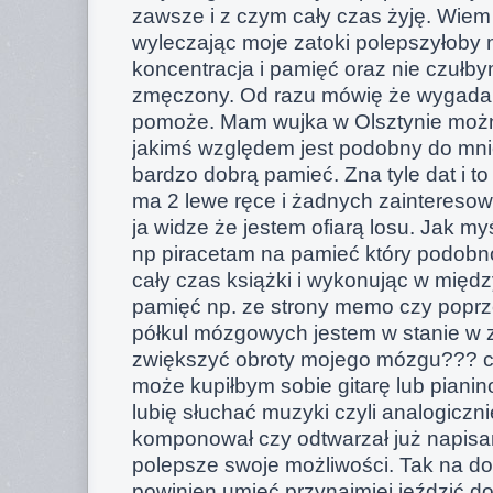
zawsze i z czym cały czas żyję. Wie
wyleczając moje zatoki polepszyłoby 
koncentracja i pamięć oraz nie czułby
zmęczony. Od razu mówię że wygadan
pomoże. Mam wujka w Olsztynie moż
jakimś względem jest podobny do mni
bardzo dobrą pamieć. Zna tyle dat i to 
ma 2 lewe ręce i żadnych zainteresow
ja widze że jestem ofiarą losu. Jak my
np piracetam na pamieć który podobno 
cały czas książki i wykonując w międ
pamięć np. ze strony memo czy poprz
półkul mózgowych jestem w stanie w
zwiększyć obroty mojego mózgu??? c
może kupiłbym sobie gitarę lub pianin
lubię słuchać muzyki czyli analogiczn
komponował czy odtwarzał już napisan
polepsze swoje możliwości. Tak na do
powinien umieć przynajmiej jeździć 