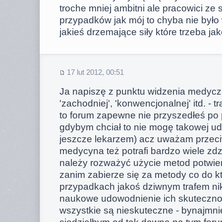
troche mniej ambitni ale pracowici ze s
przypadków jak mój to chyba nie było 
jakieś drzemające siły które trzeba j
17 lut 2012, 00:51
Ja napiszę z punktu widzenia medy
'zachodniej', 'konwencjonalnej' itd. - t
to forum zapewne nie przyszedłeś po p
gdybym chciał to nie mogę takowej udz
jeszcze lekarzem) acz uważam przeciw
medycyna też potrafi bardzo wiele zd
należy rozważyć użycie metod potwi
zanim zabierze się za metody co do k
przypadkach jakoś dziwnym trafem nikt
naukowe udowodnienie ich skutecznoś
wszystkie są nieskuteczne - bynajmnie