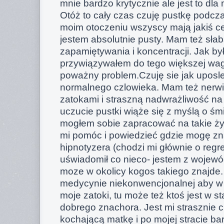
mnie bardzo krytycznie ale jest to dl
Otóż to cały czas czuję pustkę podcz
moim otoczeniu wszyscy mają jakiś ce
jestem absolutnie pusty. Mam też sła
zapamiętywania i koncentracji. Jak b
przywiązywałem do tego większej wagi 
poważny problem.Czuję sie jak uposl
normalnego czlowieka. Mam też nerw
zatokami i straszną nadwrażliwość n
uczucie pustki wiąże się z myślą o śm
mogłem sobie zapracować na takie ży
mi pomóc i powiedzieć gdzie mogę z
hipnotyzera (chodzi mi głównie o regre
uświadomił co nieco- jestem z wojew
moze w okolicy kogos takiego znajde.
medycynie niekonwencjonalnej aby w 
moje zatoki, tu może też ktoś jest w 
dobrego znachora. Jest mi strasznie
kochającą matkę i po mojej stracie ba