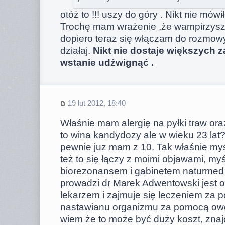
otóż to !!! uszy do góry . Nikt nie mówił
Trochę mam wrażenie ,że wampirzysz 
dopiero teraz się włączam do rozmowy
działaj.
Nikt nie dostaje większych z
wstanie udźwignąć .
19 lut 2012, 18:40
Właśnie mam alergię na pyłki traw ora
to wina kandydozy ale w wieku 23 lat?
pewnie juz mam z 10. Tak właśnie my
też to się łączy z moimi objawami, my
biorezonansem i gabinetem naturmed 
prowadzi dr Marek Adwentowski jest
lekarzem i zajmuje się leczeniem za 
nastawianu organizmu za pomocą owe
wiem że to może być duży koszt, zna