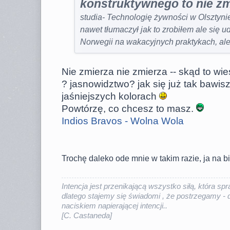
konstruktywnego to nie zm
studia- Technologię żywności w Olsztyni
nawet tłumaczył jak to zrobiłem ale się u
Norwegii na wakacyjnych praktykach, ale t
Nie zmierza nie zmierza -- skąd to wi
? jasnowidztwo? jak się już tak bawisz
jaśniejszych kolorach
Powtórzę, co chcesz to masz.
Indios Bravos - Wolna Wola
Trochę daleko ode mnie w takim razie, ja na
Intencja jest przenikającą wszystko siłą, która sp
dlatego stajemy się świadomi , że postrzegamy - 
naciskiem napierającej intencji.
.
[C. Castaneda]