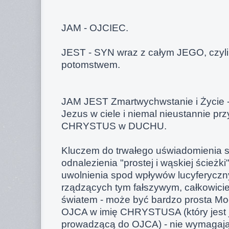
JAM - OJCIEC.
JEST - SYN wraz z całym JEGO, czyl
potomstwem.
JAM JEST Zmartwychwstanie i Życie -
Jezus w ciele i niemal nieustannie p
CHRYSTUS w DUCHU.
Kluczem do trwałego uświadomienia so
odnalezienia "prostej i wąskiej ścieżki
uwolnienia spod wpływów lucyferyczny
rządzących tym fałszywym, całkowicie
światem - może być bardzo prosta Mo
OJCA w imię CHRYSTUSA (który jest j
prowadzącą do OJCA) - nie wymagają