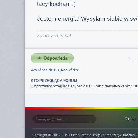
tacy kochani :)
Jestem energia! Wysylam siebie w swia
Zatańcz ze mną!
1
...
Powrót do działu „Podwórko”
KTO PRZEGLĄDA FORUM
Użytkownicy przeglądający ten dział: Brak zidentyfikowanych uż
O nas
Copyright © 2005-2013 Przebudzenie. Projekt i realizacja:
Nazcain
. 