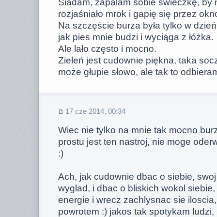
Siadam, zapalam sobie świeczkę, by 
rozjaśniało mrok i gapię się przez okn
Na szczęście burza była tylko w dzień,
jak pies mnie budzi i wyciąga z łóżka.
Ale lało często i mocno.
Zieleń jest cudownie piękna, taka soczy
może głupie słowo, ale tak to odbiera
17 cze 2014, 00:34
Wiec nie tylko na mnie tak mocno burz
prostu jest ten nastroj, nie moge ode
:)
Ach, jak cudownie dbac o siebie, swoj
wyglad, i dbac o bliskich wokol siebi
energie i wrecz zachlysnac sie iloscia,
powrotem :) jakos tak spotykam ludzi,