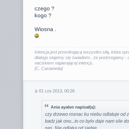
czego ?
kogo ?
Wiosna .
Intencja jest przenikającą wszystko siłą, która sp
dlatego stajemy się świadomi , że postrzegamy - 
naciskiem napierającej intencji.
.
[C. Castaneda]
01 cze 2013, 00:26
Ania ayalen napisał(a):
czy drzewo rosnac ku niebu odlatuje od zi
badz jak ono...to co bylo daje nam sile d
nas. Nie odlatuj od siebie.