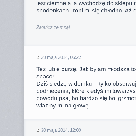
jest ciemne a ja wychodzę do sklepu 
spodenkach i robi mi się chłodno. Aż c
Zatańcz ze mną!
29 maja 2014, 06:22
Też lubię burzę. Jak byłam młodsza t
spacer.
Dziś siedzę w domku i i tylko obserwuję
podniecenia, które kiedyś mi towarzyszy
powodu psa, bo bardzo się boi grzmot
wlazłby mi na głowę.
30 maja 2014, 12:09