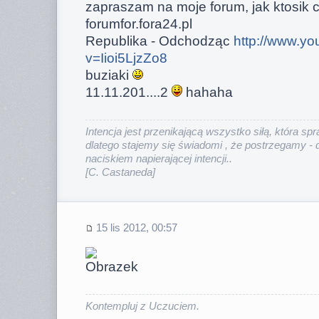
zapraszam na moje forum, jak ktosik
forumfor.fora24.pl
Republika - Odchodząc
http://www.y
v=Iioi5LjzZo8
buziaki
11.11.201....2
hahaha
Intencja jest przenikającą wszystko siłą, która sp
dlatego stajemy się świadomi , że postrzegamy - 
naciskiem napierającej intencji.
.
[C. Castaneda]
15 lis 2012, 00:57
Kontempluj z Uczuciem.