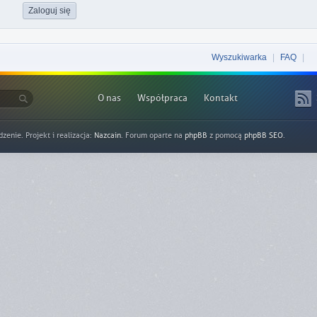
Wyszukiwarka
|
FAQ
|
O nas
Współpraca
Kontakt
nie. Projekt i realizacja:
Nazcain
. Forum oparte na
phpBB
z pomocą
phpBB SEO
.