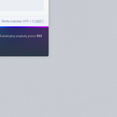
Strefa czasowa: UTC + 1 [
DST
]
Subskrybuj artykuły przez
RSS