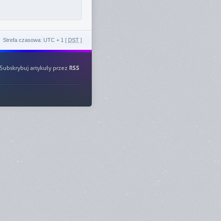
Strefa czasowa: UTC + 1 [
DST
]
Subskrybuj artykuły przez
RSS