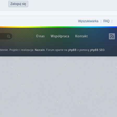
Wyszukiwarka
|
FAQ
|
O nas
Współpraca
Kontakt
nie. Projekt i realizacja:
Nazcain
. Forum oparte na
phpBB
z pomocą
phpBB SEO
.