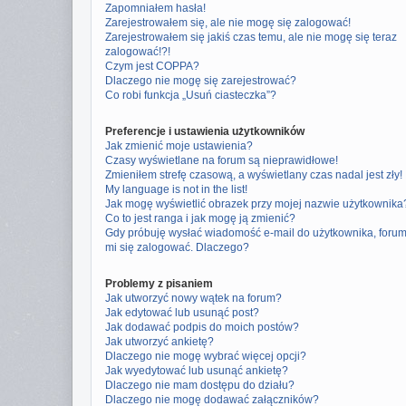
Zapomniałem hasła!
Zarejestrowałem się, ale nie mogę się zalogować!
Zarejestrowałem się jakiś czas temu, ale nie mogę się teraz
zalogować!?!
Czym jest COPPA?
Dlaczego nie mogę się zarejestrować?
Co robi funkcja „Usuń ciasteczka”?
Preferencje i ustawienia użytkowników
Jak zmienić moje ustawienia?
Czasy wyświetlane na forum są nieprawidłowe!
Zmieniłem strefę czasową, a wyświetlany czas nadal jest zły!
My language is not in the list!
Jak mogę wyświetlić obrazek przy mojej nazwie użytkownika
Co to jest ranga i jak mogę ją zmienić?
Gdy próbuję wysłać wiadomość e-mail do użytkownika, foru
mi się zalogować. Dlaczego?
Problemy z pisaniem
Jak utworzyć nowy wątek na forum?
Jak edytować lub usunąć post?
Jak dodawać podpis do moich postów?
Jak utworzyć ankietę?
Dlaczego nie mogę wybrać więcej opcji?
Jak wyedytować lub usunąć ankietę?
Dlaczego nie mam dostępu do działu?
Dlaczego nie mogę dodawać załączników?