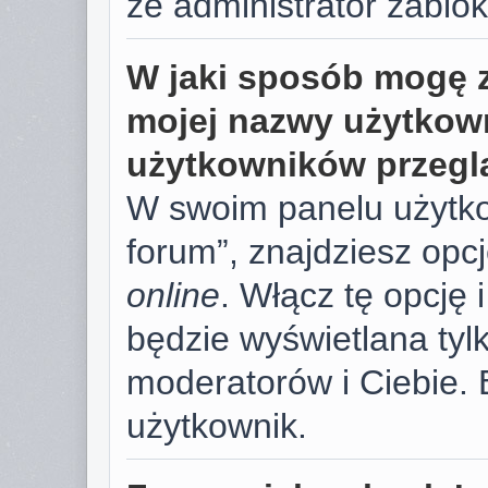
że administrator zablok
W jaki sposób mogę 
mojej nazwy użytkown
użytkowników przegl
W swoim panelu użytko
forum”, znajdziesz opc
online
. Włącz tę opcję
będzie wyświetlana tylk
moderatorów i Ciebie. 
użytkownik.