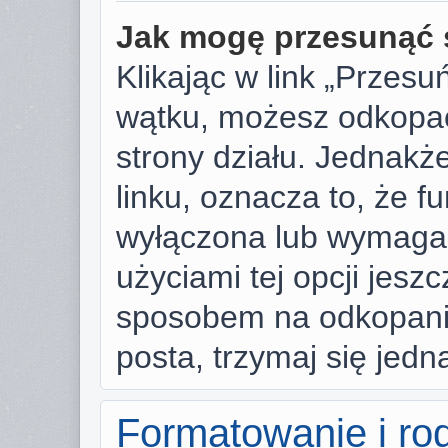
Jak mogę przesunąć 
Klikając w link „Przes
wątku, możesz odkopać
strony działu. Jednakże,
linku, oznacza to, że f
wyłączona lub wymaga
użyciami tej opcji jesz
sposobem na odkopanie
posta, trzymaj się jedn
Formatowanie i ro