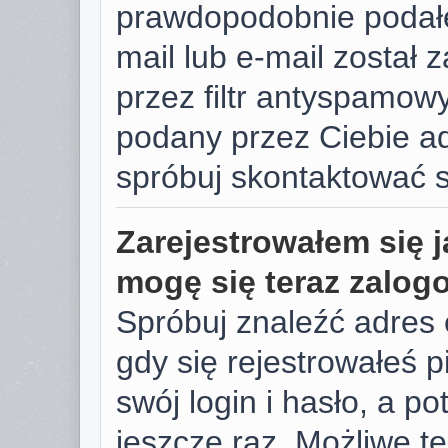
prawdopodobnie podałe
mail lub e-mail został
przez filtr antyspamowy
podany przez Ciebie ad
spróbuj skontaktować s
Zarejestrowałem się j
mogę się teraz zalog
Spróbuj znaleźć adres 
gdy się rejestrowałeś 
swój login i hasło, a p
jeszcze raz. Możliwe te