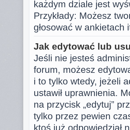
każdym dziale jest wyś
Przykłady: Możesz two
głosować w ankietach i
Jak edytować lub us
Jeśli nie jesteś admini
forum, możesz edytowa
i to tylko wtedy, jeżeli
ustawił uprawnienia. M
na przycisk „edytuj” p
tylko przez pewien czas
ktoś już odpowiedział 