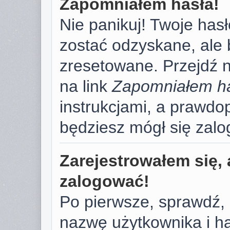
Zapomniałem hasła!
Nie panikuj! Twoje has
zostać odzyskane, ale
zresetowane. Przejdź na
na link
Zapomniałem h
instrukcjami, a prawd
będziesz mógł się zal
Zarejestrowałem się, 
zalogować!
Po pierwsze, sprawdź,
nazwę użytkownika i has