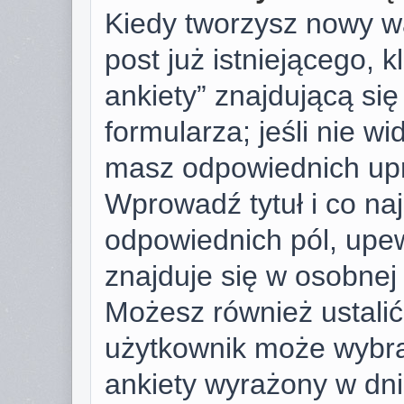
Kiedy tworzysz nowy wą
post już istniejącego, k
ankiety” znajdującą si
formularza; jeśli nie wid
masz odpowiednich upr
Wprowadź tytuł i co na
odpowiednich pól, upew
znajduje się w osobnej 
Możesz również ustalić 
użytkownik może wybra
ankiety wyrażony w dnia