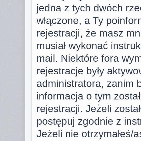
jedna z tych dwóch rze
włączone, a Ty poinfor
rejestracji, że masz mni
musiał wykonać instruk
mail. Niektóre fora wy
rejestracje były aktyw
administratora, zanim 
informacja o tym zosta
rejestracji. Jeżeli zost
postępuj zgodnie z ins
Jeżeli nie otrzymałeś/