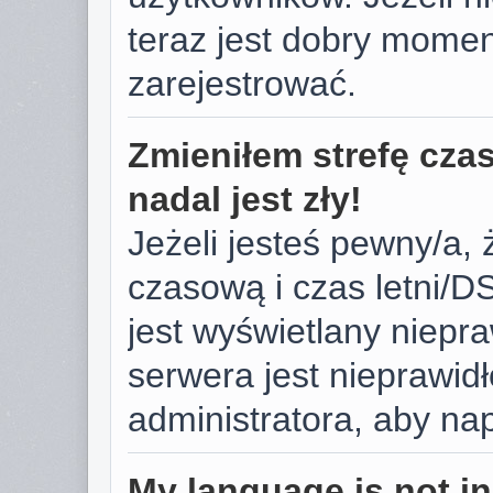
teraz jest dobry momen
zarejestrować.
Zmieniłem strefę cza
nadal jest zły!
Jeżeli jesteś pewny/a, 
czasową i czas letni/D
jest wyświetlany niepr
serwera jest nieprawid
administratora, aby na
My language is not in 