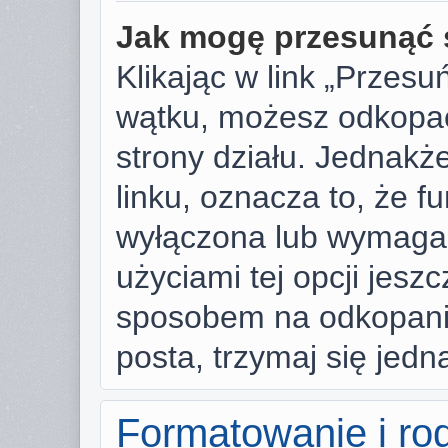
Jak mogę przesunąć 
Klikając w link „Przes
wątku, możesz odkopać
strony działu. Jednakże,
linku, oznacza to, że f
wyłączona lub wymaga
użyciami tej opcji jesz
sposobem na odkopanie
posta, trzymaj się jedn
Formatowanie i ro