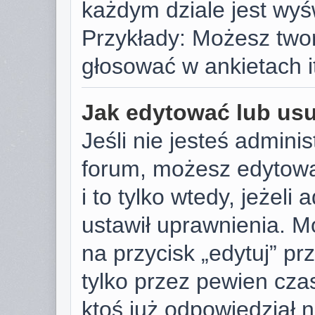
każdym dziale jest wyś
Przykłady: Możesz two
głosować w ankietach i
Jak edytować lub us
Jeśli nie jesteś admini
forum, możesz edytowa
i to tylko wtedy, jeżeli
ustawił uprawnienia. M
na przycisk „edytuj” p
tylko przez pewien czas
ktoś już odpowiedział 