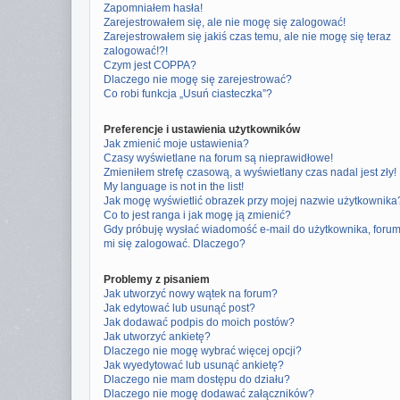
Zapomniałem hasła!
Zarejestrowałem się, ale nie mogę się zalogować!
Zarejestrowałem się jakiś czas temu, ale nie mogę się teraz
zalogować!?!
Czym jest COPPA?
Dlaczego nie mogę się zarejestrować?
Co robi funkcja „Usuń ciasteczka”?
Preferencje i ustawienia użytkowników
Jak zmienić moje ustawienia?
Czasy wyświetlane na forum są nieprawidłowe!
Zmieniłem strefę czasową, a wyświetlany czas nadal jest zły!
My language is not in the list!
Jak mogę wyświetlić obrazek przy mojej nazwie użytkownika
Co to jest ranga i jak mogę ją zmienić?
Gdy próbuję wysłać wiadomość e-mail do użytkownika, foru
mi się zalogować. Dlaczego?
Problemy z pisaniem
Jak utworzyć nowy wątek na forum?
Jak edytować lub usunąć post?
Jak dodawać podpis do moich postów?
Jak utworzyć ankietę?
Dlaczego nie mogę wybrać więcej opcji?
Jak wyedytować lub usunąć ankietę?
Dlaczego nie mam dostępu do działu?
Dlaczego nie mogę dodawać załączników?