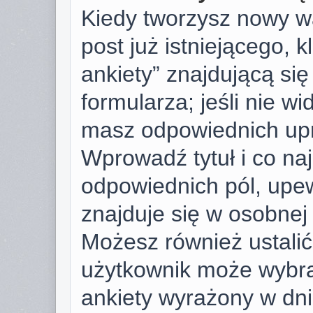
Kiedy tworzysz nowy wą
post już istniejącego, k
ankiety” znajdującą si
formularza; jeśli nie wid
masz odpowiednich upr
Wprowadź tytuł i co na
odpowiednich pól, upew
znajduje się w osobnej 
Możesz również ustalić 
użytkownik może wybra
ankiety wyrażony w dnia