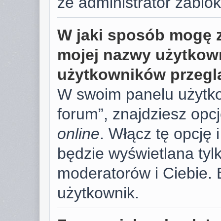
że administrator zablok
W jaki sposób mogę 
mojej nazwy użytkown
użytkowników przegl
W swoim panelu użytko
forum”, znajdziesz opc
online
. Włącz tę opcję
będzie wyświetlana tylk
moderatorów i Ciebie. 
użytkownik.