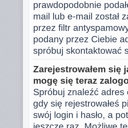
prawdopodobnie podałe
mail lub e-mail został
przez filtr antyspamowy
podany przez Ciebie ad
spróbuj skontaktować s
Zarejestrowałem się j
mogę się teraz zalog
Spróbuj znaleźć adres 
gdy się rejestrowałeś 
swój login i hasło, a p
jeszcze raz. Możliwe te