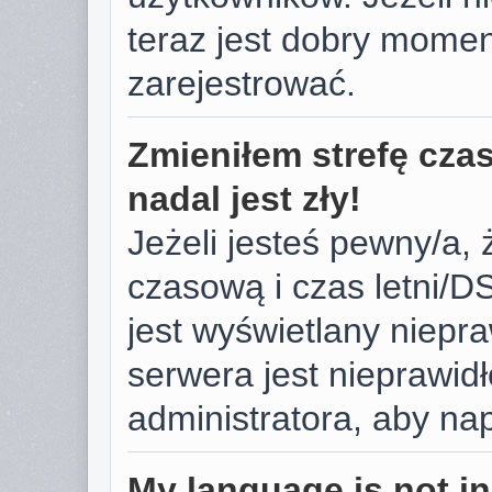
teraz jest dobry momen
zarejestrować.
Zmieniłem strefę cza
nadal jest zły!
Jeżeli jesteś pewny/a, 
czasową i czas letni/D
jest wyświetlany niepr
serwera jest nieprawid
administratora, aby na
My language is not in 