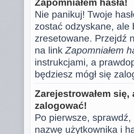
Zapomniałem hasła!
Nie panikuj! Twoje has
zostać odzyskane, ale
zresetowane. Przejdź na
na link
Zapomniałem h
instrukcjami, a prawd
będziesz mógł się zal
Zarejestrowałem się, 
zalogować!
Po pierwsze, sprawdź,
nazwę użytkownika i has