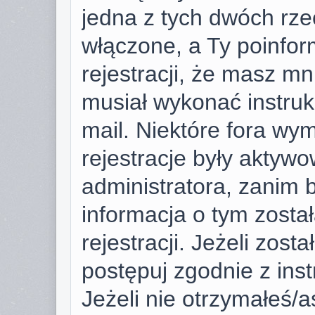
jedna z tych dwóch rze
włączone, a Ty poinfor
rejestracji, że masz mni
musiał wykonać instruk
mail. Niektóre fora wy
rejestracje były aktyw
administratora, zanim 
informacja o tym zosta
rejestracji. Jeżeli zost
postępuj zgodnie z ins
Jeżeli nie otrzymałeś/