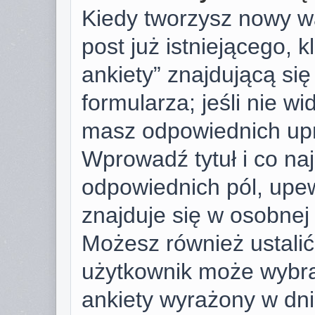
Kiedy tworzysz nowy wą
post już istniejącego, k
ankiety” znajdującą si
formularza; jeśli nie wid
masz odpowiednich upr
Wprowadź tytuł i co na
odpowiednich pól, upew
znajduje się w osobnej 
Możesz również ustalić 
użytkownik może wybra
ankiety wyrażony w dnia