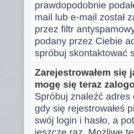
prawdopodobnie podałe
mail lub e-mail został
przez filtr antyspamowy
podany przez Ciebie ad
spróbuj skontaktować s
Zarejestrowałem się j
mogę się teraz zalog
Spróbuj znaleźć adres 
gdy się rejestrowałeś 
swój login i hasło, a p
jeszcze raz. Możliwe te