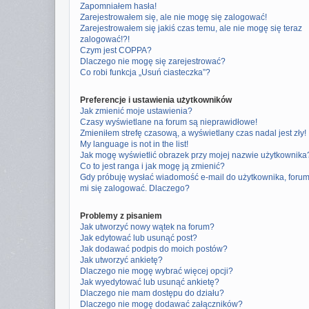
Zapomniałem hasła!
Zarejestrowałem się, ale nie mogę się zalogować!
Zarejestrowałem się jakiś czas temu, ale nie mogę się teraz
zalogować!?!
Czym jest COPPA?
Dlaczego nie mogę się zarejestrować?
Co robi funkcja „Usuń ciasteczka”?
Preferencje i ustawienia użytkowników
Jak zmienić moje ustawienia?
Czasy wyświetlane na forum są nieprawidłowe!
Zmieniłem strefę czasową, a wyświetlany czas nadal jest zły!
My language is not in the list!
Jak mogę wyświetlić obrazek przy mojej nazwie użytkownika
Co to jest ranga i jak mogę ją zmienić?
Gdy próbuję wysłać wiadomość e-mail do użytkownika, foru
mi się zalogować. Dlaczego?
Problemy z pisaniem
Jak utworzyć nowy wątek na forum?
Jak edytować lub usunąć post?
Jak dodawać podpis do moich postów?
Jak utworzyć ankietę?
Dlaczego nie mogę wybrać więcej opcji?
Jak wyedytować lub usunąć ankietę?
Dlaczego nie mam dostępu do działu?
Dlaczego nie mogę dodawać załączników?