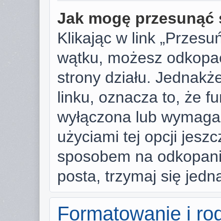
Jak mogę przesunąć 
Klikając w link „Przes
wątku, możesz odkopać
strony działu. Jednakże,
linku, oznacza to, że f
wyłączona lub wymaga
użyciami tej opcji jesz
sposobem na odkopanie
posta, trzymaj się jedn
Formatowanie i ro