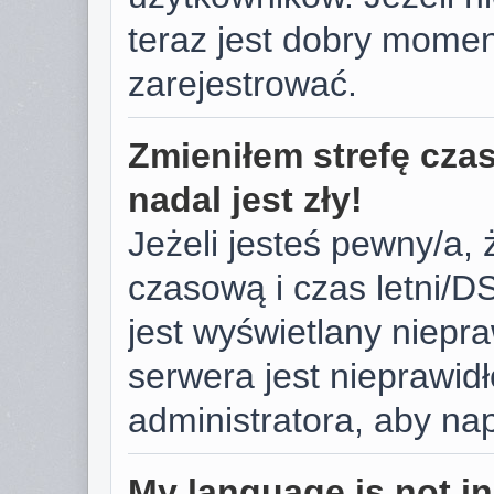
teraz jest dobry momen
zarejestrować.
Zmieniłem strefę cza
nadal jest zły!
Jeżeli jesteś pewny/a, 
czasową i czas letni/D
jest wyświetlany niepr
serwera jest nieprawid
administratora, aby na
My language is not in 