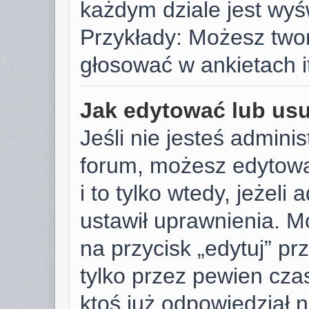
każdym dziale jest wyś
Przykłady: Możesz two
głosować w ankietach i
Jak edytować lub us
Jeśli nie jesteś admini
forum, możesz edytowa
i to tylko wtedy, jeżeli
ustawił uprawnienia. M
na przycisk „edytuj” p
tylko przez pewien czas
ktoś już odpowiedział 