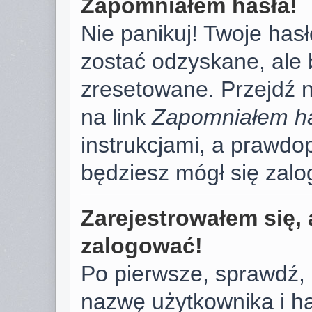
Zapomniałem hasła!
Nie panikuj! Twoje has
zostać odzyskane, ale
zresetowane. Przejdź na
na link
Zapomniałem h
instrukcjami, a prawd
będziesz mógł się zal
Zarejestrowałem się, 
zalogować!
Po pierwsze, sprawdź,
nazwę użytkownika i has