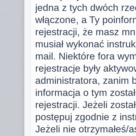
jedna z tych dwóch rze
włączone, a Ty poinfor
rejestracji, że masz mni
musiał wykonać instruk
mail. Niektóre fora wy
rejestracje były aktyw
administratora, zanim 
informacja o tym zosta
rejestracji. Jeżeli zost
postępuj zgodnie z ins
Jeżeli nie otrzymałeś/