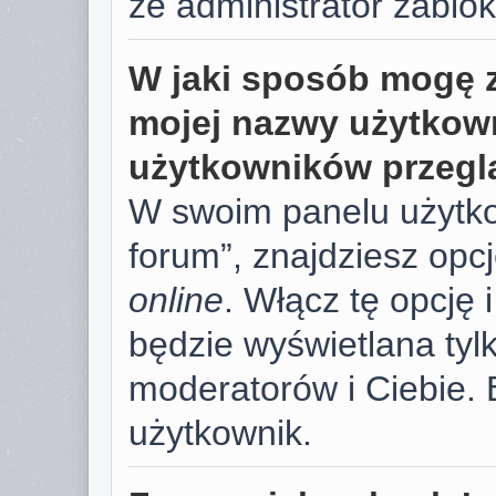
że administrator zablok
W jaki sposób mogę 
mojej nazwy użytkown
użytkowników przegl
W swoim panelu użytko
forum”, znajdziesz opc
online
. Włącz tę opcję
będzie wyświetlana tylk
moderatorów i Ciebie. 
użytkownik.