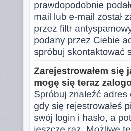
prawdopodobnie podałe
mail lub e-mail został
przez filtr antyspamowy
podany przez Ciebie ad
spróbuj skontaktować s
Zarejestrowałem się j
mogę się teraz zalog
Spróbuj znaleźć adres 
gdy się rejestrowałeś 
swój login i hasło, a p
jeszcze raz. Możliwe te