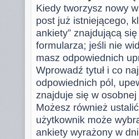
Kiedy tworzysz nowy wą
post już istniejącego, k
ankiety” znajdującą si
formularza; jeśli nie wid
masz odpowiednich upr
Wprowadź tytuł i co na
odpowiednich pól, upew
znajduje się w osobnej 
Możesz również ustalić 
użytkownik może wybra
ankiety wyrażony w dnia