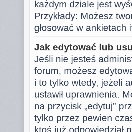
każdym dziale jest wyś
Przykłady: Możesz two
głosować w ankietach i
Jak edytować lub us
Jeśli nie jesteś admini
forum, możesz edytowa
i to tylko wtedy, jeżeli
ustawił uprawnienia. M
na przycisk „edytuj” p
tylko przez pewien czas
ktoś już odpowiedział 