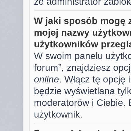
że administrator zablok
W jaki sposób mogę 
mojej nazwy użytkown
użytkowników przegl
W swoim panelu użytko
forum”, znajdziesz opc
online
. Włącz tę opcję
będzie wyświetlana tylk
moderatorów i Ciebie. 
użytkownik.