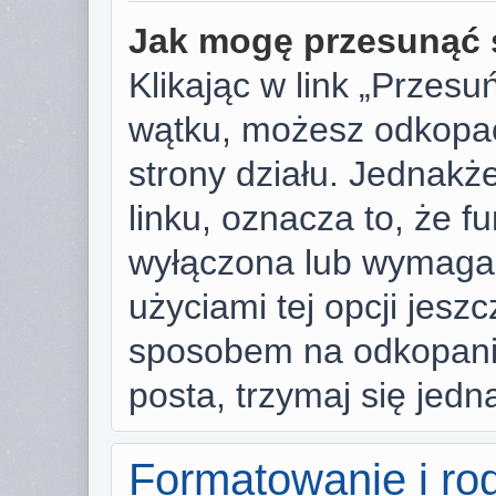
Jak mogę przesunąć 
Klikając w link „Przes
wątku, możesz odkopać
strony działu. Jednakże,
linku, oznacza to, że f
wyłączona lub wymaga
użyciami tej opcji jesz
sposobem na odkopanie
posta, trzymaj się jedn
Formatowanie i ro