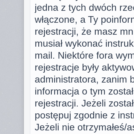
jedna z tych dwóch rze
włączone, a Ty poinfor
rejestracji, że masz mni
musiał wykonać instruk
mail. Niektóre fora wy
rejestracje były aktyw
administratora, zanim 
informacja o tym zosta
rejestracji. Jeżeli zost
postępuj zgodnie z ins
Jeżeli nie otrzymałeś/