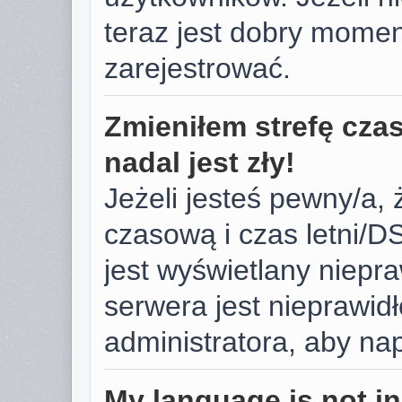
teraz jest dobry momen
zarejestrować.
Zmieniłem strefę cza
nadal jest zły!
Jeżeli jesteś pewny/a, 
czasową i czas letni/D
jest wyświetlany niepr
serwera jest nieprawid
administratora, aby na
My language is not in 