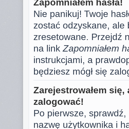
Zapomniałem hasła!
Nie panikuj! Twoje has
zostać odzyskane, ale
zresetowane. Przejdź na
na link
Zapomniałem h
instrukcjami, a prawd
będziesz mógł się zal
Zarejestrowałem się, 
zalogować!
Po pierwsze, sprawdź,
nazwę użytkownika i has