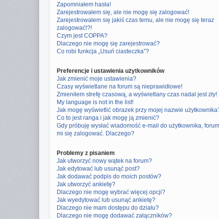
Zapomniałem hasła!
Zarejestrowałem się, ale nie mogę się zalogować!
Zarejestrowałem się jakiś czas temu, ale nie mogę się teraz
zalogować!?!
Czym jest COPPA?
Dlaczego nie mogę się zarejestrować?
Co robi funkcja „Usuń ciasteczka”?
Preferencje i ustawienia użytkowników
Jak zmienić moje ustawienia?
Czasy wyświetlane na forum są nieprawidłowe!
Zmieniłem strefę czasową, a wyświetlany czas nadal jest zły!
My language is not in the list!
Jak mogę wyświetlić obrazek przy mojej nazwie użytkownika
Co to jest ranga i jak mogę ją zmienić?
Gdy próbuję wysłać wiadomość e-mail do użytkownika, foru
mi się zalogować. Dlaczego?
Problemy z pisaniem
Jak utworzyć nowy wątek na forum?
Jak edytować lub usunąć post?
Jak dodawać podpis do moich postów?
Jak utworzyć ankietę?
Dlaczego nie mogę wybrać więcej opcji?
Jak wyedytować lub usunąć ankietę?
Dlaczego nie mam dostępu do działu?
Dlaczego nie mogę dodawać załączników?