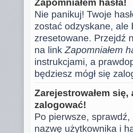
Zapomniałem hasła!
Nie panikuj! Twoje has
zostać odzyskane, ale
zresetowane. Przejdź na
na link
Zapomniałem h
instrukcjami, a prawd
będziesz mógł się zal
Zarejestrowałem się, 
zalogować!
Po pierwsze, sprawdź,
nazwę użytkownika i has