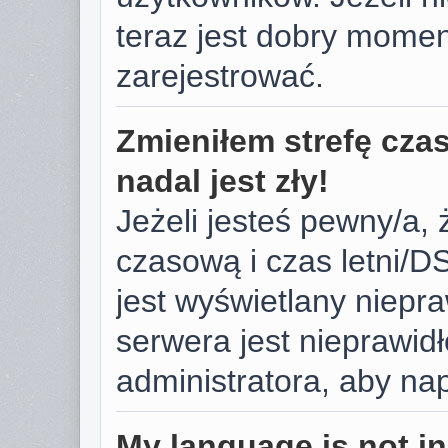
teraz jest dobry momen
zarejestrować.
Zmieniłem strefę cza
nadal jest zły!
Jeżeli jesteś pewny/a, 
czasową i czas letni/D
jest wyświetlany niepr
serwera jest nieprawid
administratora, aby na
My language is not in 