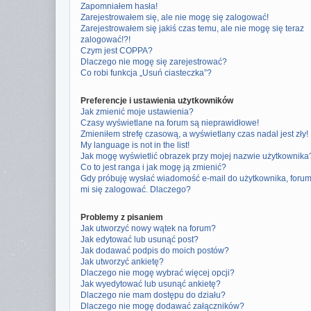
Zapomniałem hasła!
Zarejestrowałem się, ale nie mogę się zalogować!
Zarejestrowałem się jakiś czas temu, ale nie mogę się teraz
zalogować!?!
Czym jest COPPA?
Dlaczego nie mogę się zarejestrować?
Co robi funkcja „Usuń ciasteczka”?
Preferencje i ustawienia użytkowników
Jak zmienić moje ustawienia?
Czasy wyświetlane na forum są nieprawidłowe!
Zmieniłem strefę czasową, a wyświetlany czas nadal jest zły!
My language is not in the list!
Jak mogę wyświetlić obrazek przy mojej nazwie użytkownika
Co to jest ranga i jak mogę ją zmienić?
Gdy próbuję wysłać wiadomość e-mail do użytkownika, foru
mi się zalogować. Dlaczego?
Problemy z pisaniem
Jak utworzyć nowy wątek na forum?
Jak edytować lub usunąć post?
Jak dodawać podpis do moich postów?
Jak utworzyć ankietę?
Dlaczego nie mogę wybrać więcej opcji?
Jak wyedytować lub usunąć ankietę?
Dlaczego nie mam dostępu do działu?
Dlaczego nie mogę dodawać załączników?