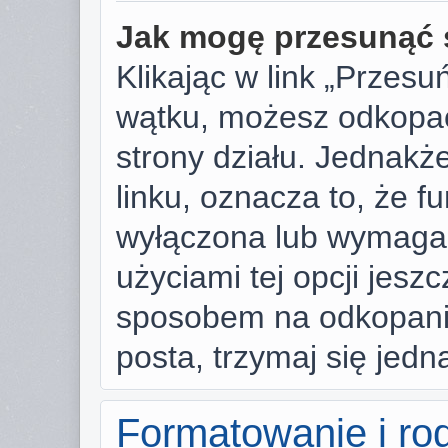
Jak mogę przesunąć 
Klikając w link „Przes
wątku, możesz odkopać
strony działu. Jednakże,
linku, oznacza to, że f
wyłączona lub wymaga
użyciami tej opcji jesz
sposobem na odkopanie
posta, trzymaj się jedn
Formatowanie i ro