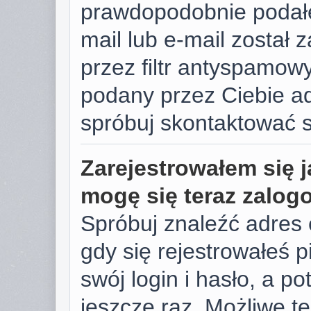
prawdopodobnie podałe
mail lub e-mail został
przez filtr antyspamowy
podany przez Ciebie ad
spróbuj skontaktować s
Zarejestrowałem się j
mogę się teraz zalog
Spróbuj znaleźć adres 
gdy się rejestrowałeś 
swój login i hasło, a p
jeszcze raz. Możliwe te