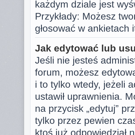
każdym dziale jest wyś
Przykłady: Możesz two
głosować w ankietach i
Jak edytować lub us
Jeśli nie jesteś admini
forum, możesz edytowa
i to tylko wtedy, jeżeli
ustawił uprawnienia. M
na przycisk „edytuj” p
tylko przez pewien czas
ktoś już odpowiedział 