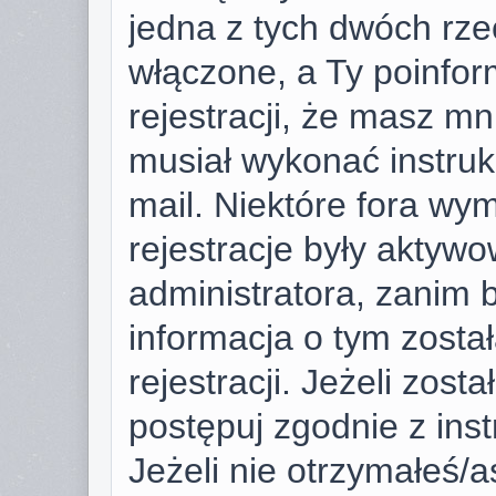
jedna z tych dwóch rze
włączone, a Ty poinfor
rejestracji, że masz mni
musiał wykonać instruk
mail. Niektóre fora wy
rejestracje były aktyw
administratora, zanim 
informacja o tym zosta
rejestracji. Jeżeli zost
postępuj zgodnie z ins
Jeżeli nie otrzymałeś/