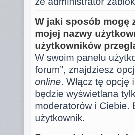
że administrator zablok
W jaki sposób mogę 
mojej nazwy użytkown
użytkowników przegl
W swoim panelu użytko
forum”, znajdziesz opc
online
. Włącz tę opcję
będzie wyświetlana tylk
moderatorów i Ciebie. 
użytkownik.