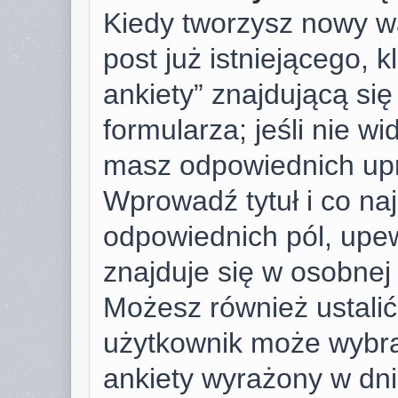
Kiedy tworzysz nowy wą
post już istniejącego, k
ankiety” znajdującą si
formularza; jeśli nie wid
masz odpowiednich upr
Wprowadź tytuł i co na
odpowiednich pól, upew
znajduje się w osobnej 
Możesz również ustalić 
użytkownik może wybra
ankiety wyrażony w dnia