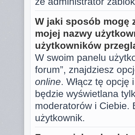
że administrator zablok
W jaki sposób mogę 
mojej nazwy użytkown
użytkowników przegl
W swoim panelu użytko
forum”, znajdziesz opc
online
. Włącz tę opcję
będzie wyświetlana tylk
moderatorów i Ciebie. 
użytkownik.