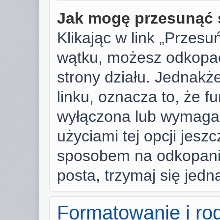
Jak mogę przesunąć 
Klikając w link „Przes
wątku, możesz odkopać
strony działu. Jednakże,
linku, oznacza to, że f
wyłączona lub wymaga
użyciami tej opcji jesz
sposobem na odkopanie
posta, trzymaj się jedn
Formatowanie i ro