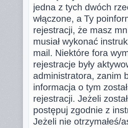
jedna z tych dwóch rze
włączone, a Ty poinfor
rejestracji, że masz mni
musiał wykonać instruk
mail. Niektóre fora wy
rejestracje były aktyw
administratora, zanim 
informacja o tym zosta
rejestracji. Jeżeli zost
postępuj zgodnie z ins
Jeżeli nie otrzymałeś/