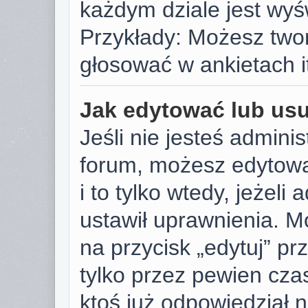
każdym dziale jest wyś
Przykłady: Możesz two
głosować w ankietach i
Jak edytować lub us
Jeśli nie jesteś admini
forum, możesz edytowa
i to tylko wtedy, jeżeli
ustawił uprawnienia. M
na przycisk „edytuj” p
tylko przez pewien czas
ktoś już odpowiedział 