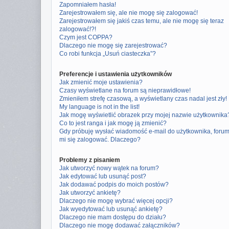
Zapomniałem hasła!
Zarejestrowałem się, ale nie mogę się zalogować!
Zarejestrowałem się jakiś czas temu, ale nie mogę się teraz
zalogować!?!
Czym jest COPPA?
Dlaczego nie mogę się zarejestrować?
Co robi funkcja „Usuń ciasteczka”?
Preferencje i ustawienia użytkowników
Jak zmienić moje ustawienia?
Czasy wyświetlane na forum są nieprawidłowe!
Zmieniłem strefę czasową, a wyświetlany czas nadal jest zły!
My language is not in the list!
Jak mogę wyświetlić obrazek przy mojej nazwie użytkownika
Co to jest ranga i jak mogę ją zmienić?
Gdy próbuję wysłać wiadomość e-mail do użytkownika, foru
mi się zalogować. Dlaczego?
Problemy z pisaniem
Jak utworzyć nowy wątek na forum?
Jak edytować lub usunąć post?
Jak dodawać podpis do moich postów?
Jak utworzyć ankietę?
Dlaczego nie mogę wybrać więcej opcji?
Jak wyedytować lub usunąć ankietę?
Dlaczego nie mam dostępu do działu?
Dlaczego nie mogę dodawać załączników?