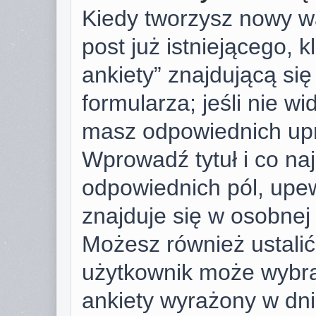
Kiedy tworzysz nowy wą
post już istniejącego, k
ankiety” znajdującą si
formularza; jeśli nie wid
masz odpowiednich upr
Wprowadź tytuł i co na
odpowiednich pól, upew
znajduje się w osobnej 
Możesz również ustalić 
użytkownik może wybra
ankiety wyrażony w dnia