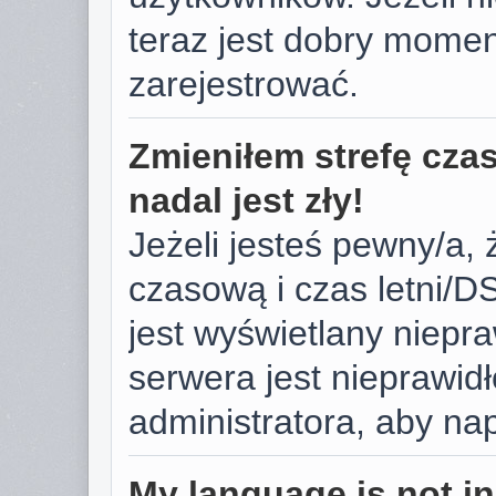
teraz jest dobry momen
zarejestrować.
Zmieniłem strefę cza
nadal jest zły!
Jeżeli jesteś pewny/a, 
czasową i czas letni/D
jest wyświetlany niepr
serwera jest nieprawid
administratora, aby na
My language is not in 