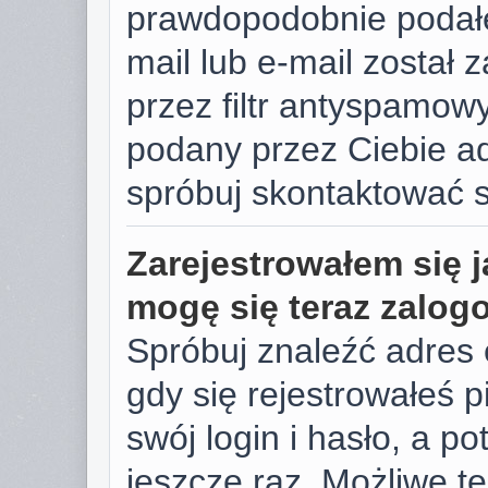
prawdopodobnie podałe
mail lub e-mail został
przez filtr antyspamowy
podany przez Ciebie ad
spróbuj skontaktować s
Zarejestrowałem się j
mogę się teraz zalog
Spróbuj znaleźć adres 
gdy się rejestrowałeś 
swój login i hasło, a p
jeszcze raz. Możliwe te