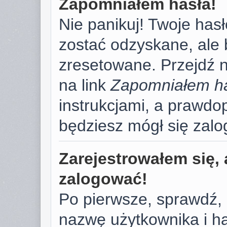
Zapomniałem hasła!
Nie panikuj! Twoje has
zostać odzyskane, ale
zresetowane. Przejdź na
na link
Zapomniałem h
instrukcjami, a prawd
będziesz mógł się zal
Zarejestrowałem się, 
zalogować!
Po pierwsze, sprawdź,
nazwę użytkownika i has