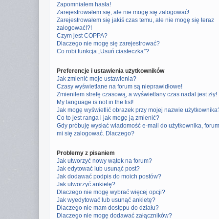
Zapomniałem hasła!
Zarejestrowałem się, ale nie mogę się zalogować!
Zarejestrowałem się jakiś czas temu, ale nie mogę się teraz
zalogować!?!
Czym jest COPPA?
Dlaczego nie mogę się zarejestrować?
Co robi funkcja „Usuń ciasteczka”?
Preferencje i ustawienia użytkowników
Jak zmienić moje ustawienia?
Czasy wyświetlane na forum są nieprawidłowe!
Zmieniłem strefę czasową, a wyświetlany czas nadal jest zły!
My language is not in the list!
Jak mogę wyświetlić obrazek przy mojej nazwie użytkownika
Co to jest ranga i jak mogę ją zmienić?
Gdy próbuję wysłać wiadomość e-mail do użytkownika, foru
mi się zalogować. Dlaczego?
Problemy z pisaniem
Jak utworzyć nowy wątek na forum?
Jak edytować lub usunąć post?
Jak dodawać podpis do moich postów?
Jak utworzyć ankietę?
Dlaczego nie mogę wybrać więcej opcji?
Jak wyedytować lub usunąć ankietę?
Dlaczego nie mam dostępu do działu?
Dlaczego nie mogę dodawać załączników?