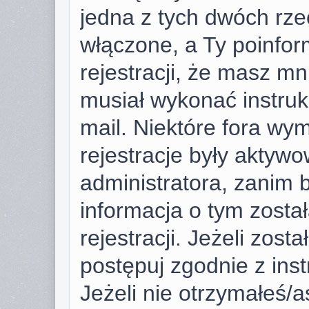
jedna z tych dwóch rze
włączone, a Ty poinfor
rejestracji, że masz mni
musiał wykonać instruk
mail. Niektóre fora wy
rejestracje były aktyw
administratora, zanim 
informacja o tym zosta
rejestracji. Jeżeli zost
postępuj zgodnie z ins
Jeżeli nie otrzymałeś/