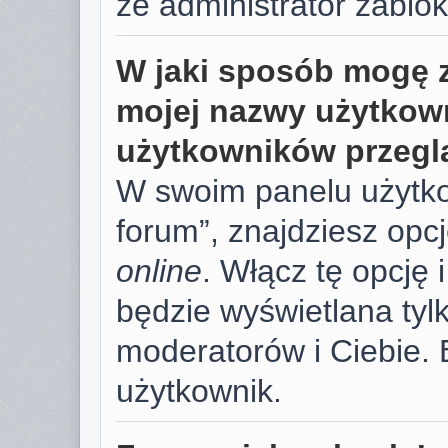
że administrator zablok
W jaki sposób mogę 
mojej nazwy użytkown
użytkowników przegl
W swoim panelu użytko
forum”, znajdziesz opc
online
. Włącz tę opcję
będzie wyświetlana tylk
moderatorów i Ciebie. 
użytkownik.