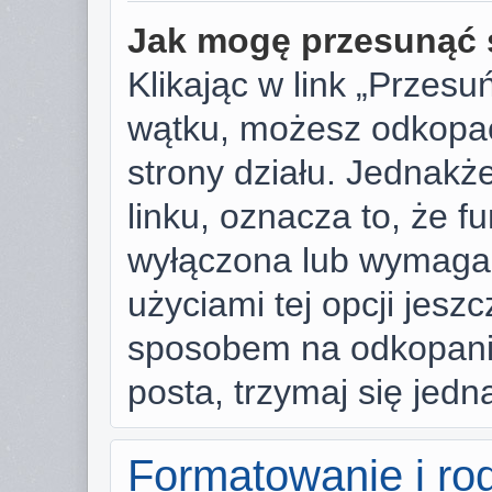
Jak mogę przesunąć 
Klikając w link „Przes
wątku, możesz odkopać
strony działu. Jednakże,
linku, oznacza to, że f
wyłączona lub wymaga
użyciami tej opcji jesz
sposobem na odkopanie
posta, trzymaj się jedn
Formatowanie i ro