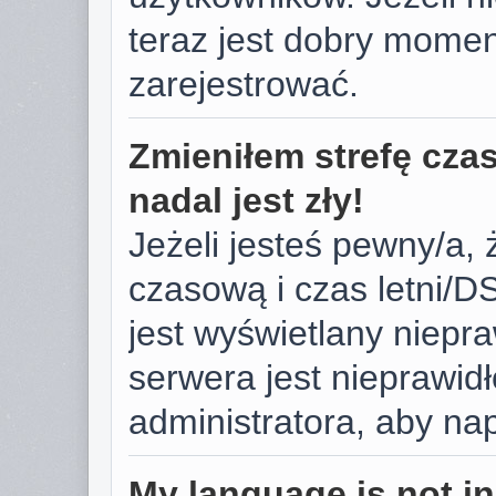
teraz jest dobry momen
zarejestrować.
Zmieniłem strefę cza
nadal jest zły!
Jeżeli jesteś pewny/a, 
czasową i czas letni/D
jest wyświetlany niepr
serwera jest nieprawid
administratora, aby na
My language is not in 