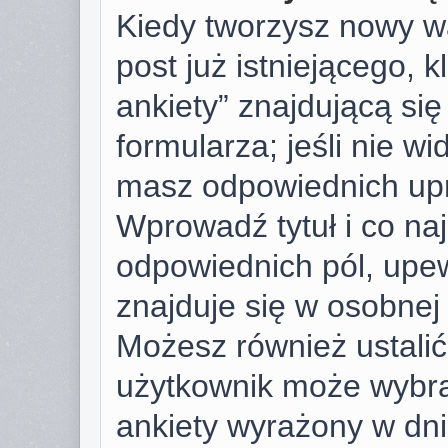
Kiedy tworzysz nowy wą
post już istniejącego, k
ankiety” znajdującą si
formularza; jeśli nie wid
masz odpowiednich upr
Wprowadź tytuł i co na
odpowiednich pól, upew
znajduje się w osobnej 
Możesz również ustalić 
użytkownik może wybra
ankiety wyrażony w dnia