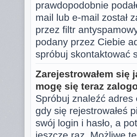
prawdopodobnie podałe
mail lub e-mail został
przez filtr antyspamowy
podany przez Ciebie ad
spróbuj skontaktować s
Zarejestrowałem się j
mogę się teraz zalog
Spróbuj znaleźć adres 
gdy się rejestrowałeś 
swój login i hasło, a p
jeszcze raz. Możliwe te