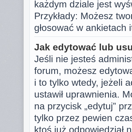
każdym dziale jest wyś
Przykłady: Możesz two
głosować w ankietach i
Jak edytować lub us
Jeśli nie jesteś admini
forum, możesz edytowa
i to tylko wtedy, jeżeli
ustawił uprawnienia. M
na przycisk „edytuj” p
tylko przez pewien czas
ktoś już odpowiedział 