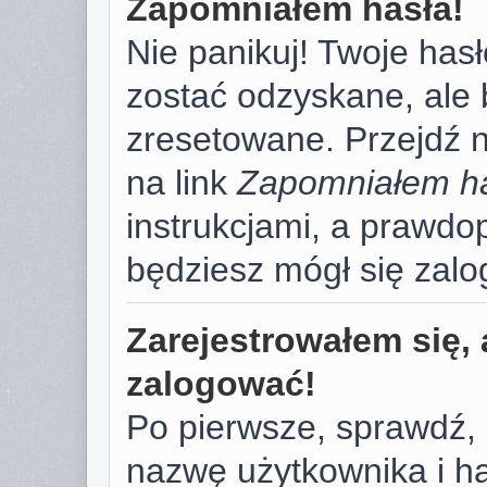
Zapomniałem hasła!
Nie panikuj! Twoje has
zostać odzyskane, ale
zresetowane. Przejdź na
na link
Zapomniałem h
instrukcjami, a prawd
będziesz mógł się zal
Zarejestrowałem się, 
zalogować!
Po pierwsze, sprawdź,
nazwę użytkownika i has