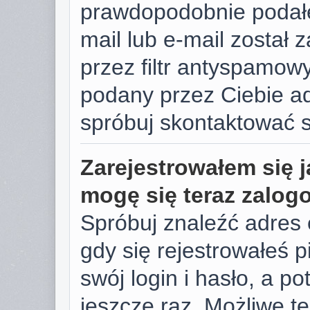
prawdopodobnie podałe
mail lub e-mail został
przez filtr antyspamowy
podany przez Ciebie ad
spróbuj skontaktować s
Zarejestrowałem się j
mogę się teraz zalog
Spróbuj znaleźć adres 
gdy się rejestrowałeś 
swój login i hasło, a p
jeszcze raz. Możliwe te