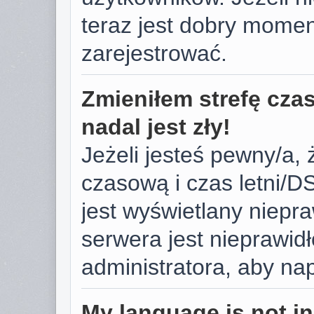
teraz jest dobry momen
zarejestrować.
Zmieniłem strefę cza
nadal jest zły!
Jeżeli jesteś pewny/a, 
czasową i czas letni/D
jest wyświetlany niepr
serwera jest nieprawid
administratora, aby na
My language is not in 