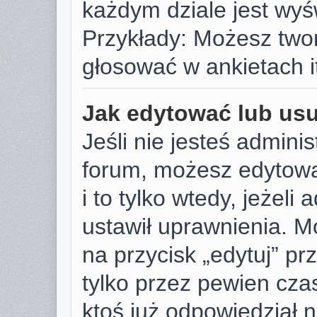
każdym dziale jest wyś
Przykłady: Możesz two
głosować w ankietach i
Jak edytować lub us
Jeśli nie jesteś admini
forum, możesz edytowa
i to tylko wtedy, jeżeli
ustawił uprawnienia. M
na przycisk „edytuj” p
tylko przez pewien czas
ktoś już odpowiedział 