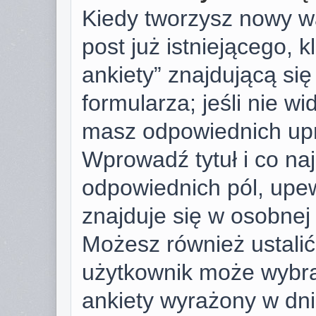
Kiedy tworzysz nowy wą
post już istniejącego, k
ankiety” znajdującą si
formularza; jeśli nie wid
masz odpowiednich upr
Wprowadź tytuł i co na
odpowiednich pól, upew
znajduje się w osobnej 
Możesz również ustalić 
użytkownik może wybra
ankiety wyrażony w dnia