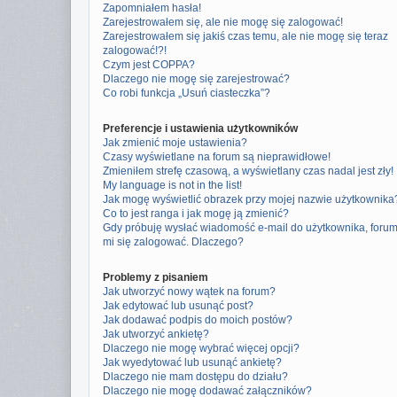
Zapomniałem hasła!
Zarejestrowałem się, ale nie mogę się zalogować!
Zarejestrowałem się jakiś czas temu, ale nie mogę się teraz
zalogować!?!
Czym jest COPPA?
Dlaczego nie mogę się zarejestrować?
Co robi funkcja „Usuń ciasteczka”?
Preferencje i ustawienia użytkowników
Jak zmienić moje ustawienia?
Czasy wyświetlane na forum są nieprawidłowe!
Zmieniłem strefę czasową, a wyświetlany czas nadal jest zły!
My language is not in the list!
Jak mogę wyświetlić obrazek przy mojej nazwie użytkownika
Co to jest ranga i jak mogę ją zmienić?
Gdy próbuję wysłać wiadomość e-mail do użytkownika, foru
mi się zalogować. Dlaczego?
Problemy z pisaniem
Jak utworzyć nowy wątek na forum?
Jak edytować lub usunąć post?
Jak dodawać podpis do moich postów?
Jak utworzyć ankietę?
Dlaczego nie mogę wybrać więcej opcji?
Jak wyedytować lub usunąć ankietę?
Dlaczego nie mam dostępu do działu?
Dlaczego nie mogę dodawać załączników?