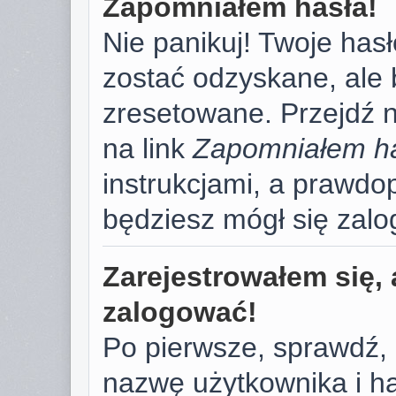
Zapomniałem hasła!
Nie panikuj! Twoje has
zostać odzyskane, ale
zresetowane. Przejdź na
na link
Zapomniałem h
instrukcjami, a prawd
będziesz mógł się zal
Zarejestrowałem się, 
zalogować!
Po pierwsze, sprawdź,
nazwę użytkownika i has