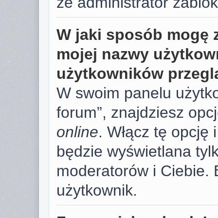
że administrator zablok
W jaki sposób mogę 
mojej nazwy użytkown
użytkowników przegl
W swoim panelu użytko
forum”, znajdziesz opc
online
. Włącz tę opcję
będzie wyświetlana tylk
moderatorów i Ciebie. 
użytkownik.