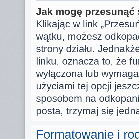
Jak mogę przesunąć 
Klikając w link „Przes
wątku, możesz odkopać
strony działu. Jednakże,
linku, oznacza to, że f
wyłączona lub wymaga
użyciami tej opcji jesz
sposobem na odkopanie
posta, trzymaj się jedn
Formatowanie i ro