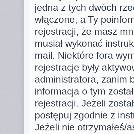
jedna z tych dwóch rze
włączone, a Ty poinfor
rejestracji, że masz mni
musiał wykonać instruk
mail. Niektóre fora wy
rejestracje były aktyw
administratora, zanim 
informacja o tym zosta
rejestracji. Jeżeli zost
postępuj zgodnie z ins
Jeżeli nie otrzymałeś/