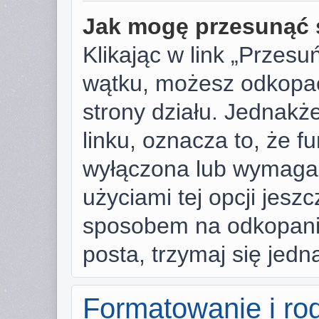
Jak mogę przesunąć 
Klikając w link „Przes
wątku, możesz odkopać
strony działu. Jednakże,
linku, oznacza to, że f
wyłączona lub wymaga
użyciami tej opcji jesz
sposobem na odkopanie
posta, trzymaj się jedn
Formatowanie i ro