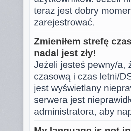
teraz jest dobry momen
zarejestrować.
Zmieniłem strefę cza
nadal jest zły!
Jeżeli jesteś pewny/a, 
czasową i czas letni/D
jest wyświetlany niepr
serwera jest nieprawid
administratora, aby na
My language is not in 