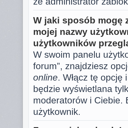
że administrator zablok
W jaki sposób mogę 
mojej nazwy użytkown
użytkowników przegl
W swoim panelu użytko
forum”, znajdziesz opc
online
. Włącz tę opcję
będzie wyświetlana tylk
moderatorów i Ciebie. 
użytkownik.