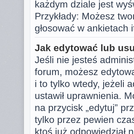
każdym dziale jest wyś
Przykłady: Możesz two
głosować w ankietach i
Jak edytować lub us
Jeśli nie jesteś admini
forum, możesz edytowa
i to tylko wtedy, jeżeli
ustawił uprawnienia. M
na przycisk „edytuj” p
tylko przez pewien czas
ktoś już odpowiedział 