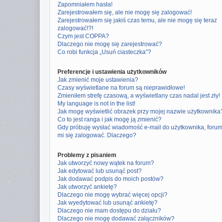
Zapomniałem hasła!
Zarejestrowałem się, ale nie mogę się zalogować!
Zarejestrowałem się jakiś czas temu, ale nie mogę się teraz
zalogować!?!
Czym jest COPPA?
Dlaczego nie mogę się zarejestrować?
Co robi funkcja „Usuń ciasteczka”?
Preferencje i ustawienia użytkowników
Jak zmienić moje ustawienia?
Czasy wyświetlane na forum są nieprawidłowe!
Zmieniłem strefę czasową, a wyświetlany czas nadal jest zły!
My language is not in the list!
Jak mogę wyświetlić obrazek przy mojej nazwie użytkownika
Co to jest ranga i jak mogę ją zmienić?
Gdy próbuję wysłać wiadomość e-mail do użytkownika, foru
mi się zalogować. Dlaczego?
Problemy z pisaniem
Jak utworzyć nowy wątek na forum?
Jak edytować lub usunąć post?
Jak dodawać podpis do moich postów?
Jak utworzyć ankietę?
Dlaczego nie mogę wybrać więcej opcji?
Jak wyedytować lub usunąć ankietę?
Dlaczego nie mam dostępu do działu?
Dlaczego nie mogę dodawać załączników?