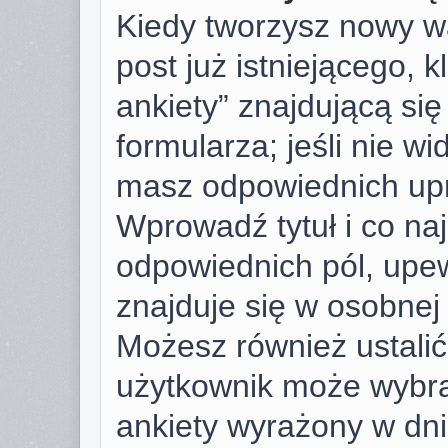
Kiedy tworzysz nowy wą
post już istniejącego, k
ankiety” znajdującą si
formularza; jeśli nie wid
masz odpowiednich upr
Wprowadź tytuł i co na
odpowiednich pól, upew
znajduje się w osobnej 
Możesz również ustalić 
użytkownik może wybra
ankiety wyrażony w dnia