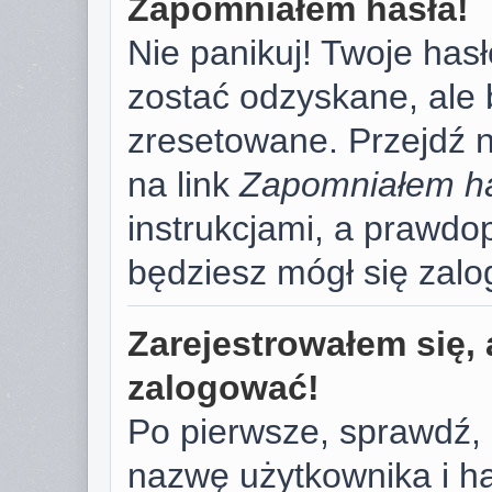
Zapomniałem hasła!
Nie panikuj! Twoje has
zostać odzyskane, ale
zresetowane. Przejdź na
na link
Zapomniałem h
instrukcjami, a prawd
będziesz mógł się zal
Zarejestrowałem się, 
zalogować!
Po pierwsze, sprawdź,
nazwę użytkownika i has