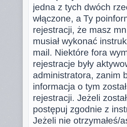
jedna z tych dwóch rze
włączone, a Ty poinfor
rejestracji, że masz mni
musiał wykonać instruk
mail. Niektóre fora wy
rejestracje były aktyw
administratora, zanim 
informacja o tym zosta
rejestracji. Jeżeli zost
postępuj zgodnie z ins
Jeżeli nie otrzymałeś/