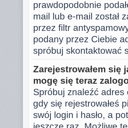
prawdopodobnie podałe
mail lub e-mail został
przez filtr antyspamowy
podany przez Ciebie ad
spróbuj skontaktować s
Zarejestrowałem się j
mogę się teraz zalog
Spróbuj znaleźć adres 
gdy się rejestrowałeś 
swój login i hasło, a p
jeszcze raz. Możliwe te