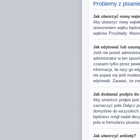
Problemy z pisani
Jak utworzyć nowy wąte
Aby utworzyć nowy wątek,
utworzeniem wątku będzie
wątków. Przykłady: Może
Jak edytować lub usuną
Jeśli nie jesteś administ
administrator w ten sposó
czasami tylko przez pewie
informacja, ile razy go ed
nie pojawi się jeśli mode
edytowali. Zauważ, że zw
Jak dodawać podpis do
Aby umieścić podpis pod 
zaznaczyć pole
Dołącz p
domyślnie do wszystkich 
będziesz mógł nadal dec
pola w formularzu pisania
Jak utworzyć ankietę?