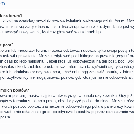
em
k na forum?
 kliknij na właściwy przycisk przy wyświetlaniu wybranego działu forum. Moż
sz musiał się zarejestrować. Lista Twoich uprawnień w każdym dziale jest wy
sz tworzyć nowy wątek, Możesz głosować w ankietach itp.
ć post?
ratorem lub moderator forum, możesz edytować i usuwać tylko swoje posty i to 
b ustawił uprawnienia. Możesz edytować post klikając na przycisk „edytuj” 
n czas po jego napisaniu. Jeżeli ktoś już odpowiedział na ten post, pod Two
ytowałeś i kiedy zrobiłeś to ostatni raz. Informacja ta wyświetli się tylko wtedy
rator lub administrator edytował post, choć oni mogą zostawić notatkę z infor
ykli użytkownicy nie mogą usuwać postów, gdy ktoś już na nie odpowiedział.
 moich postów?
swoim postem, musisz najpierw utworzyć go w panelu użytkownika. Gdy już 
odpis
w formularzu pisania posta, aby dołączyć podpis do niego. Możesz rów
Twoich postów, poprzez zaznaczenie odpowiedniego pola w panelu użytkownik
ydować o nie dołączeniu go do pojedynczych postów poprzez odznaczanie w
 posta.