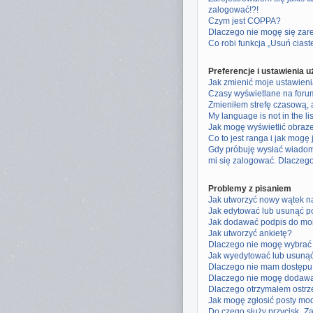
zalogować!?!
Czym jest COPPA?
Dlaczego nie mogę się zar
Co robi funkcja „Usuń cias
Preferencje i ustawienia 
Jak zmienić moje ustawien
Czasy wyświetlane na foru
Zmieniłem strefę czasową, a
My language is not in the lis
Jak mogę wyświetlić obraz
Co to jest ranga i jak mogę
Gdy próbuję wysłać wiadom
mi się zalogować. Dlaczeg
Problemy z pisaniem
Jak utworzyć nowy wątek n
Jak edytować lub usunąć p
Jak dodawać podpis do mo
Jak utworzyć ankietę?
Dlaczego nie mogę wybrać 
Jak wyedytować lub usunąć
Dlaczego nie mam dostępu 
Dlaczego nie mogę dodawa
Dlaczego otrzymałem ostrz
Jak mogę zgłosić posty mo
Do czego służy przycisk „Z