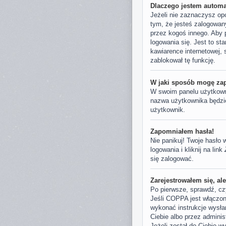
Dlaczego jestem autom
Jeżeli nie zaznaczysz op
tym, że jesteś zalogowan
przez kogoś innego. Aby 
logowania się. Jest to st
kawiarence internetowej, s
zablokował tę funkcję.
W jaki sposób mogę zap
W swoim panelu użytkowni
nazwa użytkownika będzie 
użytkownik.
Zapomniałem hasła!
Nie panikuj! Twoje hasło
logowania i kliknij na link
się zalogować.
Zarejestrowałem się, al
Po pierwsze, sprawdź, czy
Jeśli COPPA jest włączone
wykonać instrukcje wysła
Ciebie albo przez adminis
Jeżeli został do Ciebie w