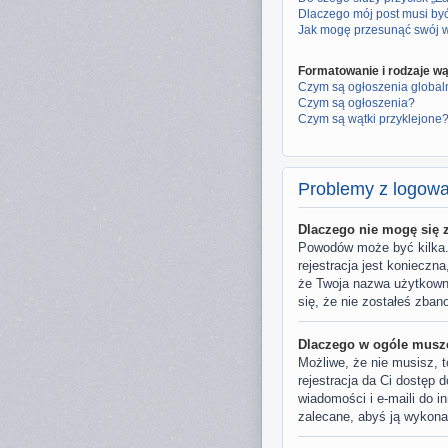
Dlaczego mój post musi b
Jak mogę przesunąć swój 
Formatowanie i rodzaje w
Czym są ogłoszenia global
Czym są ogłoszenia?
Czym są wątki przyklejone
Problemy z logowan
Dlaczego nie mogę się
Powodów może być kilka. 
rejestracja jest konieczn
że Twoja nazwa użytkownik
się, że nie zostałeś zban
Dlaczego w ogóle muszę
Możliwe, że nie musisz, t
rejestracja da Ci dostęp 
wiadomości i e-maili do i
zalecane, abyś ją wykona