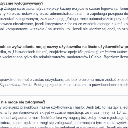
atycznie wylogowywany?
cji
Zaloguj mnie automatycznie przy każdej wizycie
w czasie logowania, foru
y tylko przez ustawiony przez administratora czas. To zapobiega przejęciu d
pozostać zalogowanym, zaznacz opcję „Zaloguj mnie automatycznie przy każ
anowczo niezalecane, jeżeli korzystasz z forum ze współdzielonego z kimś kom
ali komputerowej w szkole / na uczelni itp. Jeżeli nie widzisz tej opcji, to oz
obiec wyświetlaniu mojej nazwy użytkownika na liście użytkowników p
ka, w „Ustawieniach forum”, znajdziesz opcję
Nie pokazuj, że jestem online
wyświetlana tylko dla administratorów, moderatorów i Ciebie. Będziesz liczo
 wprawdzie nie może zostać odzyskane, ale bez problemu może zostać zreset
Zapomniałem hasła
. Postępuj zgodnie z instrukcjami, a prawdopodobnie nie
e nie mogę się zalogować!
 wpisujesz prawidłową nazwę użytkownika i hasło. Jeśli tak, to nastąpiła je
, a Ty poinformowałeś skrypt w czasie rejestracji, że masz mniej niż 13 lat,
ne na Twój adres e-mail. Niektóre fora wymagają też, żeby nowe rejestracje 
tratora, zanim będziesz mógł się zalogować; informacja o tym została wyświet
ysłany e-mail, postępuj zgodnie z instrukcjami w nim zawartymi. Jeżeli nie o