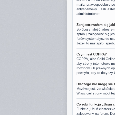
maila, prawdopodobnie pod
antyspamowy. Jeśli jesteś
administratorem.
Zarejestrowałem się jak
Spróbuj znaleźć adres e-m
spróbuj zalogować się jes
forów systematycznie usu
Jeżeli to nastąpiło, spró
Czym jest COPPA?
COPPA, albo Child Online
aby strony internetowe mo
rodziców lub prawnych opi
pewny/a, czy to dotyczy 
Dlaczego nie mogę się 
Możliwe jest, że właścici
Właściciel strony mógł te
Co robi funkcja „Usuń c
Funkcja „Usuń ciasteczka
zalogowany na forum. Dost