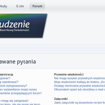
dawane pytania
ejestracją
Prywatne wiadomości
logować?
Nie mogę wysyłać prywatnych wiadomo
ę rejestrować?
Moje wiadomości trafiają do folderu „D
cznie wylogowywany?
Dostaję niechciane prywatne wiadomoś
ec wyświetlaniu mojej nazwy
Otrzymałem spam lub obraźliwy e-mail 
kowników przeglądających forum?
Załączniki
ie mogę się zalogować!
Jakie załączniki są dozwolone na tym f
zas temu, ale nie mogę się teraz