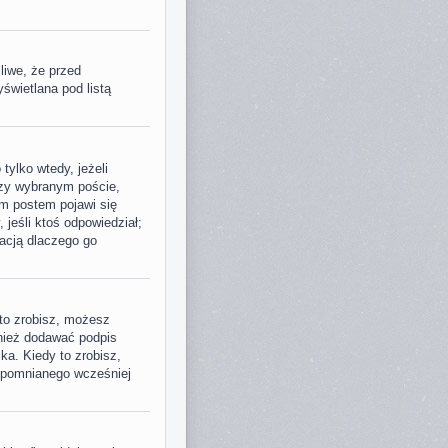
liwe, że przed
świetlana pod listą
tylko wtedy, jeżeli
przy wybranym poście,
im postem pojawi się
, jeśli ktoś odpowiedział;
macją dlaczego go
to zrobisz, możesz
nież dodawać podpis
a. Kiedy to zrobisz,
spomnianego wcześniej