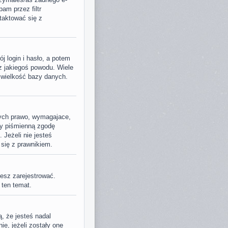
am przez filtr
taktować się z
j login i hasło, a potem
 z jakiegoś powodu. Wiele
 wielkość bazy danych.
nych prawo, wymagajace,
ały piśmienną zgodę
 Jeżeli nie jesteś
 się z prawnikiem.
jesz zarejestrować.
 ten temat.
, że jesteś nadal
ie, jeżeli zostały one