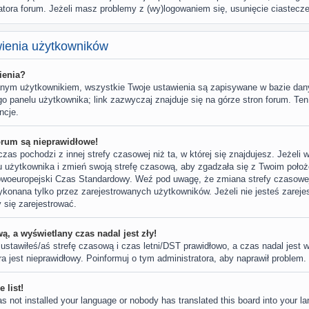
atora forum. Jeżeli masz problemy z (wy)logowaniem się, usunięcie ciastec
wienia użytkowników
ienia?
wanym użytkownikiem, wszystkie Twoje ustawienia są zapisywane w bazie dan
go panelu użytkownika; link zazwyczaj znajduje się na górze stron forum. Ten
ncje.
orum są nieprawidłowe!
zas pochodzi z innej strefy czasowej niż ta, w której się znajdujesz. Jeżeli 
u użytkownika i zmień swoją strefę czasową, aby zgadzała się z Twoim położ
owoeuropejski Czas Standardowy. Weź pod uwagę, że zmiana strefy czasowej
onana tylko przez zarejestrowanych użytkowników. Jeżeli nie jesteś zarejest
 się zarejestrować.
ą, a wyświetlany czas nadal jest zły!
 ustawiłeś/aś strefę czasową i czas letni/DST prawidłowo, a czas nadal jest 
a jest nieprawidłowy. Poinformuj o tym administratora, aby naprawił problem.
 list!
as not installed your language or nobody has translated this board into your l