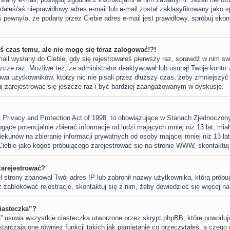
ałeś/aś nieprawidłowy adres e-mail lub e-mail został zaklasyfikowany jako sp
 pewny/a, że podany przez Ciebie adres e-mail jest prawidłowy, spróbuj skon
iś czas temu, ale nie mogę się teraz zalogować!?!
ail wysłany do Ciebie, gdy się rejestrowałeś pierwszy raz, sprawdź w nim swó
zcze raz. Możliwe też, że administrator deaktywował lub usunął Twoje konto
wa użytkowników, którzy nic nie pisali przez dłuższy czas, żeby zmniejszyć
buj zarejestrować się jeszcze raz i być bardziej zaangażowanym w dyskusje.
 Privacy and Protection Act of 1998, to obowiązujące w Stanach Zjednoczo
gące potencjalnie zbierać informacje od ludzi mających mniej niż 13 lat, mi
ekunów na zbieranie informacji prywatnych od osoby mającej mniej niż 13 lat.
Ciebie jako kogoś próbującego zarejestrować się na stronie WWW, skontaktuj
zarejestrować?
el strony zbanował Twój adres IP lub zabronił nazwy użytkownika, którą próbu
ż zablokować rejestracje, skontaktuj się z nim, żeby dowiedzieć się więcej na
iasteczka”?
” usuwa wszystkie ciasteczka utworzone przez skrypt phpBB, które powodują
arczają one również funkcji takich jak pamiętanie co przeczytałeś, a czego n