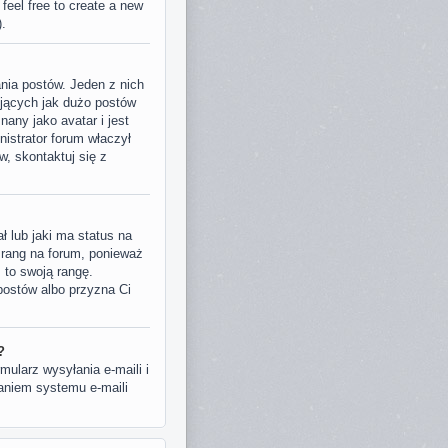
 feel free to create a new
).
nia postów. Jeden z nich
ujących jak dużo postów
nany jako avatar i jest
istrator forum właczył
, skontaktuj się z
 lub jaki ma status na
 rang na forum, ponieważ
z to swoją rangę.
 postów albo przyzna Ci
?
ularz wysyłania e-maili i
waniem systemu e-maili