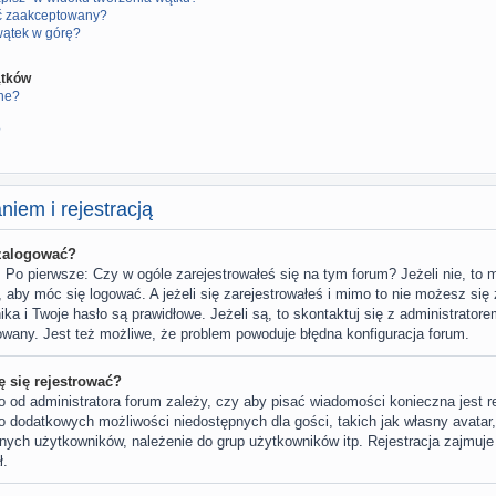
yć zaakceptowany?
wątek w górę?
ątków
ne?
?
iem i rejestracją
 zalogować?
Po pierwsze: Czy w ogóle zarejestrowałeś się na tym forum? Jeżeli nie, to 
a, aby móc się logować. A jeżeli się zarejestrowałeś i mimo to nie możesz się 
a i Twoje hasło są prawidłowe. Jeżeli są, to skontaktuj się z administrator
owany. Jest też możliwe, że problem powoduje błędna konfiguracja forum.
 się rejestrować?
o od administratora forum zależy, czy aby pisać wiadomości konieczna jest r
do dodatkowych możliwości niedostępnych dla gości, takich jak własny avatar
nnych użytkowników, należenie do grup użytkowników itp. Rejestracja zajmuje 
ł.