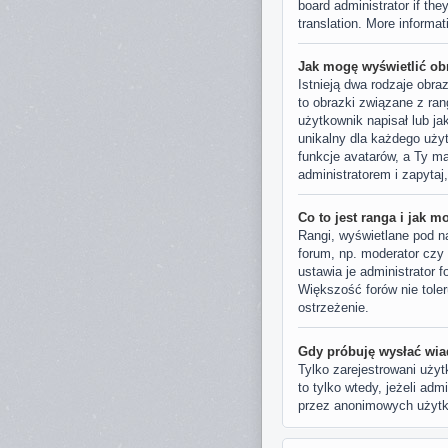
board administrator if the
translation. More informa
Jak mogę wyświetlić ob
Istnieją dwa rodzaje obr
to obrazki związane z ra
użytkownik napisał lub ja
unikalny dla każdego uży
funkcje avatarów, a Ty m
administratorem i zapyta
Co to jest ranga i jak m
Rangi, wyświetlane pod n
forum, np. moderator czy
ustawia je administrator 
Większość forów nie toler
ostrzeżenie.
Gdy próbuję wysłać wia
Tylko zarejestrowani uży
to tylko wtedy, jeżeli ad
przez anonimowych użyt