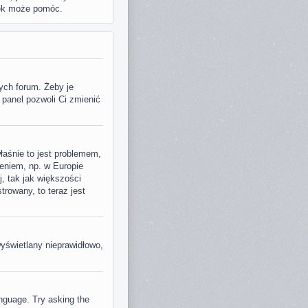
zek może pomóc.
ych forum. Żeby je
 panel pozwoli Ci zmienić
właśnie to jest problemem,
eniem, np. w Europie
, tak jak większości
rowany, to teraz jest
wyświetlany nieprawidłowo,
anguage. Try asking the