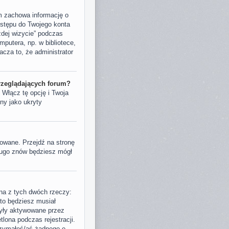
m zachowa informację o
ostępu do Twojego konta
dej wizycie” podczas
putera, np. w bibliotece,
nacza to, że administrator
rzeglądających forum?
. Włącz tę opcję i Twoja
ny jako ukryty
owane. Przejdź na stronę
długo znów będziesz mógł
dna z tych dwóch rzeczy:
 to będziesz musiał
były aktywowane przez
lona podczas rejestracji.
trzymałeś/aś żadnego e-