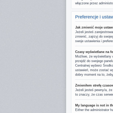
włączone przez administr
Preferencje i usta
Jak zmienić moje ustaw
Jeżeli jesteś zarejestro
zmienić, zajrzyj do swoje
swoje ustawienia i prefere
Czasy wyświetlane na f
Możliwe, że wyświetlany c
przejdź do swojego panel
Centralnej wybierz Środk
ustawień, może zostać wyk
dobry moment na to, żeby
Zmieniłem strefę czasow
Jeżeli jesteś pewny/a, że
to znaczy, że czas serwer
My language is not in the
Either the administrator h