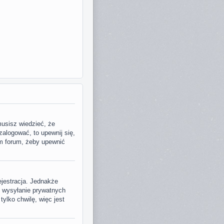
musisz wiedzieć, że
zalogować, to upewnij się,
em forum, żeby upewnić
ejestracja. Jednakże
, wysyłanie prywatnych
tylko chwilę, więc jest