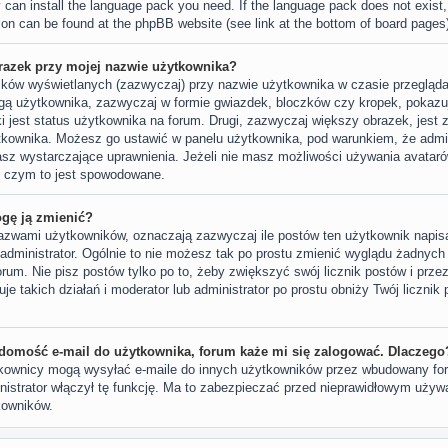
y can install the language pack you need. If the language pack does not exist,
tion can be found at the phpBB website (see link at the bottom of board pages
razek przy mojej nazwie użytkownika?
azków wyświetlanych (zazwyczaj) przy nazwie użytkownika w czasie przegląda
ngą użytkownika, zazwyczaj w formie gwiazdek, bloczków czy kropek, pokaz
ki jest status użytkownika na forum. Drugi, zazwyczaj większy obrazek, jest z
tkownika. Możesz go ustawić w panelu użytkownika, pod warunkiem, że admin
asz wystarczające uprawnienia. Jeżeli nie masz możliwości używania avatarów
j, czym to jest spowodowane.
ogę ją zmienić?
azwami użytkowników, oznaczają zazwyczaj ile postów ten użytkownik napisał
 administrator. Ogólnie to nie możesz tak po prostu zmienić wyglądu żadnych
forum. Nie pisz postów tylko po to, żeby zwiększyć swój licznik postów i prze
uje takich działań i moderator lub administrator po prostu obniży Twój licznik
domość e-mail do użytkownika, forum każe mi się zalogować. Dlaczego
tkownicy mogą wysyłać e-maile do innych użytkowników przez wbudowany form
ministrator włączył tę funkcję. Ma to zabezpieczać przed nieprawidłowym uży
kowników.