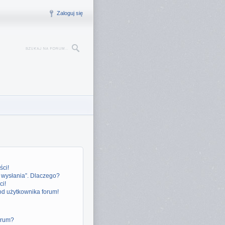
Zaloguj się
ści!
o wysłania”. Dlaczego?
ci!
od użytkownika forum!
orum?