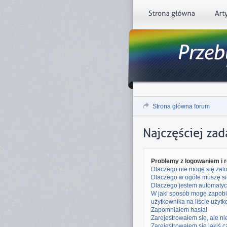
Strona główna forum
Najczęściej za
Problemy z logowaniem i r
Dlaczego nie mogę się za
Dlaczego w ogóle muszę si
Dlaczego jestem automaty
W jaki sposób mogę zapobi
użytkownika na liście użyt
Zapomniałem hasła!
Zarejestrowałem się, ale n
Zarejestrowałem się jakiś c