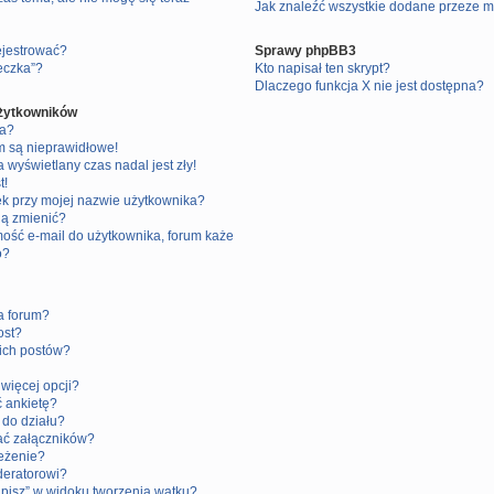
Jak znaleźć wszystkie dodane przeze m
ejestrować?
Sprawy phpBB3
teczka”?
Kto napisał ten skrypt?
Dlaczego funkcja X nie jest dostępna?
użytkowników
ia?
m są nieprawidłowe!
 wyświetlany czas nadal jest zły!
t!
ek przy mojej nazwie użytkownika?
 ją zmienić?
ość e-mail do użytkownika, forum każe
o?
a forum?
ost?
ich postów?
więcej opcji?
 ankietę?
do działu?
ć załączników?
eżenie?
deratorowi?
apisz” w widoku tworzenia wątku?