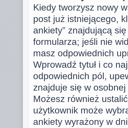
Kiedy tworzysz nowy wą
post już istniejącego, k
ankiety” znajdującą si
formularza; jeśli nie wid
masz odpowiednich upr
Wprowadź tytuł i co na
odpowiednich pól, upew
znajduje się w osobnej 
Możesz również ustalić 
użytkownik może wybra
ankiety wyrażony w dnia