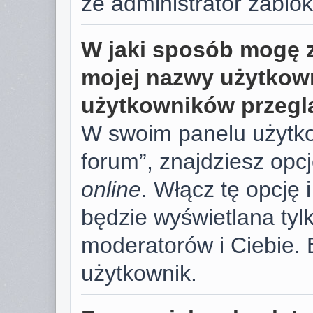
że administrator zablok
W jaki sposób mogę 
mojej nazwy użytkown
użytkowników przegl
W swoim panelu użytko
forum”, znajdziesz opc
online
. Włącz tę opcję
będzie wyświetlana tylk
moderatorów i Ciebie. 
użytkownik.