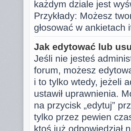
każdym dziale jest wyś
Przykłady: Możesz two
głosować w ankietach i
Jak edytować lub us
Jeśli nie jesteś admini
forum, możesz edytowa
i to tylko wtedy, jeżeli
ustawił uprawnienia. M
na przycisk „edytuj” p
tylko przez pewien czas
ktoś już odpowiedział 