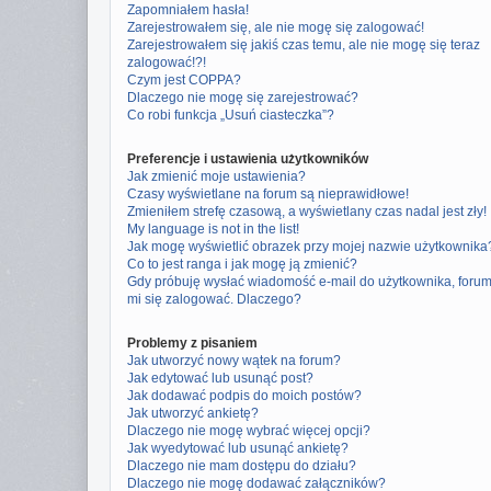
Zapomniałem hasła!
Zarejestrowałem się, ale nie mogę się zalogować!
Zarejestrowałem się jakiś czas temu, ale nie mogę się teraz
zalogować!?!
Czym jest COPPA?
Dlaczego nie mogę się zarejestrować?
Co robi funkcja „Usuń ciasteczka”?
Preferencje i ustawienia użytkowników
Jak zmienić moje ustawienia?
Czasy wyświetlane na forum są nieprawidłowe!
Zmieniłem strefę czasową, a wyświetlany czas nadal jest zły!
My language is not in the list!
Jak mogę wyświetlić obrazek przy mojej nazwie użytkownika
Co to jest ranga i jak mogę ją zmienić?
Gdy próbuję wysłać wiadomość e-mail do użytkownika, foru
mi się zalogować. Dlaczego?
Problemy z pisaniem
Jak utworzyć nowy wątek na forum?
Jak edytować lub usunąć post?
Jak dodawać podpis do moich postów?
Jak utworzyć ankietę?
Dlaczego nie mogę wybrać więcej opcji?
Jak wyedytować lub usunąć ankietę?
Dlaczego nie mam dostępu do działu?
Dlaczego nie mogę dodawać załączników?