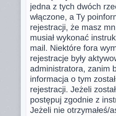
jedna z tych dwóch rze
włączone, a Ty poinfor
rejestracji, że masz mni
musiał wykonać instruk
mail. Niektóre fora wy
rejestracje były aktyw
administratora, zanim 
informacja o tym zosta
rejestracji. Jeżeli zost
postępuj zgodnie z ins
Jeżeli nie otrzymałeś/