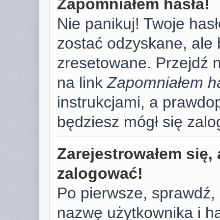
Zapomniałem hasła!
Nie panikuj! Twoje has
zostać odzyskane, ale
zresetowane. Przejdź na
na link
Zapomniałem h
instrukcjami, a prawd
będziesz mógł się zal
Zarejestrowałem się, 
zalogować!
Po pierwsze, sprawdź,
nazwę użytkownika i has