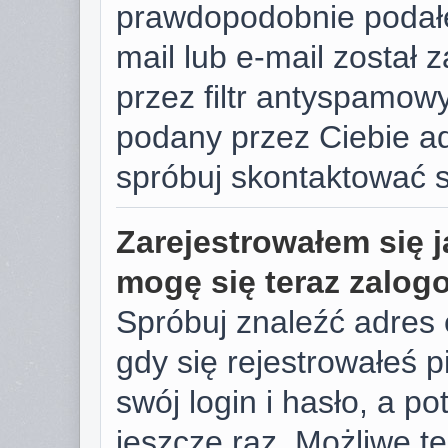
prawdopodobnie podałe
mail lub e-mail został
przez filtr antyspamowy
podany przez Ciebie ad
spróbuj skontaktować s
Zarejestrowałem się j
mogę się teraz zalog
Spróbuj znaleźć adres 
gdy się rejestrowałeś 
swój login i hasło, a p
jeszcze raz. Możliwe te