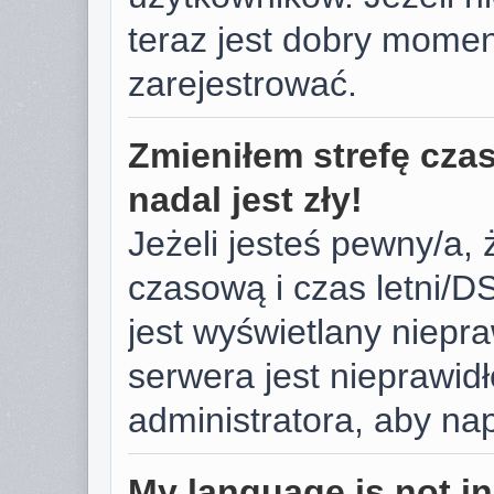
teraz jest dobry momen
zarejestrować.
Zmieniłem strefę cza
nadal jest zły!
Jeżeli jesteś pewny/a, 
czasową i czas letni/D
jest wyświetlany niepr
serwera jest nieprawid
administratora, aby na
My language is not in 