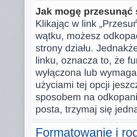
Jak mogę przesunąć 
Klikając w link „Przes
wątku, możesz odkopać
strony działu. Jednakże,
linku, oznacza to, że f
wyłączona lub wymaga
użyciami tej opcji jesz
sposobem na odkopanie
posta, trzymaj się jedn
Formatowanie i ro