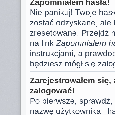
Zapomniałem hasła!
Nie panikuj! Twoje has
zostać odzyskane, ale
zresetowane. Przejdź na
na link
Zapomniałem h
instrukcjami, a prawd
będziesz mógł się zal
Zarejestrowałem się, 
zalogować!
Po pierwsze, sprawdź,
nazwę użytkownika i has