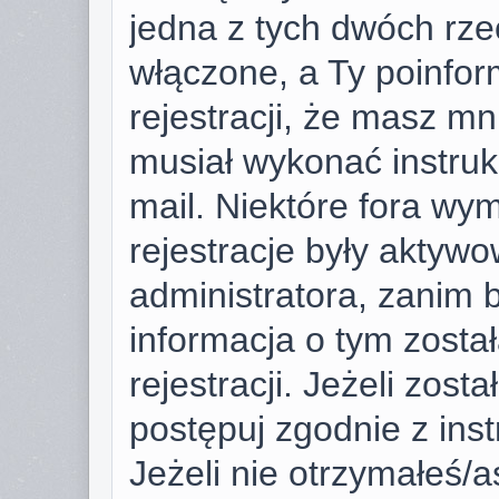
jedna z tych dwóch rze
włączone, a Ty poinfor
rejestracji, że masz mni
musiał wykonać instruk
mail. Niektóre fora wy
rejestracje były aktyw
administratora, zanim 
informacja o tym zosta
rejestracji. Jeżeli zost
postępuj zgodnie z ins
Jeżeli nie otrzymałeś/