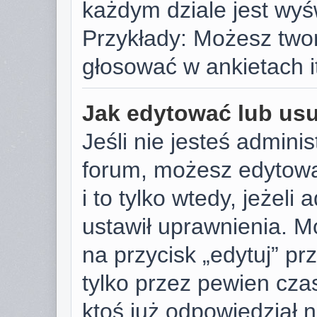
każdym dziale jest wyś
Przykłady: Możesz two
głosować w ankietach i
Jak edytować lub us
Jeśli nie jesteś admini
forum, możesz edytowa
i to tylko wtedy, jeżeli
ustawił uprawnienia. M
na przycisk „edytuj” p
tylko przez pewien czas
ktoś już odpowiedział 