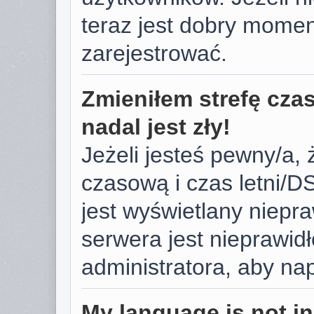
teraz jest dobry momen
zarejestrować.
Zmieniłem strefę cza
nadal jest zły!
Jeżeli jesteś pewny/a, 
czasową i czas letni/D
jest wyświetlany niepr
serwera jest nieprawid
administratora, aby na
My language is not in 