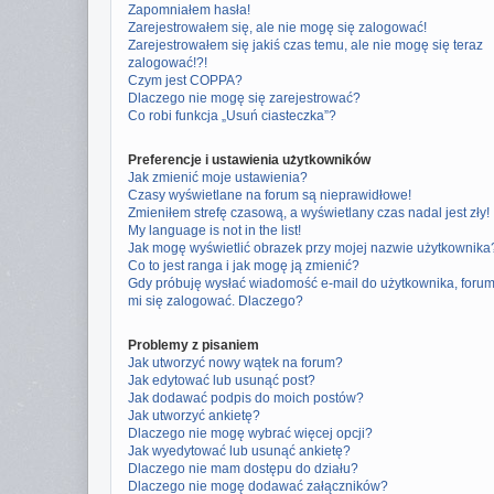
Zapomniałem hasła!
Zarejestrowałem się, ale nie mogę się zalogować!
Zarejestrowałem się jakiś czas temu, ale nie mogę się teraz
zalogować!?!
Czym jest COPPA?
Dlaczego nie mogę się zarejestrować?
Co robi funkcja „Usuń ciasteczka”?
Preferencje i ustawienia użytkowników
Jak zmienić moje ustawienia?
Czasy wyświetlane na forum są nieprawidłowe!
Zmieniłem strefę czasową, a wyświetlany czas nadal jest zły!
My language is not in the list!
Jak mogę wyświetlić obrazek przy mojej nazwie użytkownika
Co to jest ranga i jak mogę ją zmienić?
Gdy próbuję wysłać wiadomość e-mail do użytkownika, foru
mi się zalogować. Dlaczego?
Problemy z pisaniem
Jak utworzyć nowy wątek na forum?
Jak edytować lub usunąć post?
Jak dodawać podpis do moich postów?
Jak utworzyć ankietę?
Dlaczego nie mogę wybrać więcej opcji?
Jak wyedytować lub usunąć ankietę?
Dlaczego nie mam dostępu do działu?
Dlaczego nie mogę dodawać załączników?