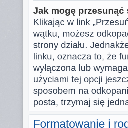
Jak mogę przesunąć 
Klikając w link „Przes
wątku, możesz odkopać
strony działu. Jednakże,
linku, oznacza to, że f
wyłączona lub wymaga
użyciami tej opcji jesz
sposobem na odkopanie
posta, trzymaj się jedn
Formatowanie i ro