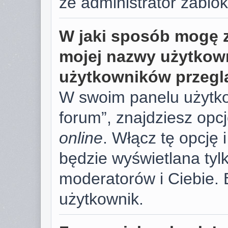
że administrator zablok
W jaki sposób mogę 
mojej nazwy użytkown
użytkowników przegl
W swoim panelu użytko
forum”, znajdziesz opc
online
. Włącz tę opcję
będzie wyświetlana tylk
moderatorów i Ciebie. 
użytkownik.