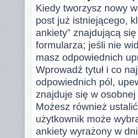
Kiedy tworzysz nowy wą
post już istniejącego, k
ankiety” znajdującą si
formularza; jeśli nie wid
masz odpowiednich upr
Wprowadź tytuł i co na
odpowiednich pól, upew
znajduje się w osobnej 
Możesz również ustalić 
użytkownik może wybra
ankiety wyrażony w dnia