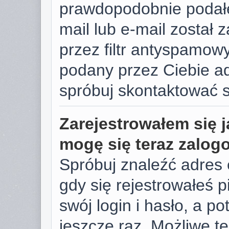
prawdopodobnie podałe
mail lub e-mail został
przez filtr antyspamowy
podany przez Ciebie ad
spróbuj skontaktować s
Zarejestrowałem się j
mogę się teraz zalog
Spróbuj znaleźć adres 
gdy się rejestrowałeś 
swój login i hasło, a p
jeszcze raz. Możliwe te