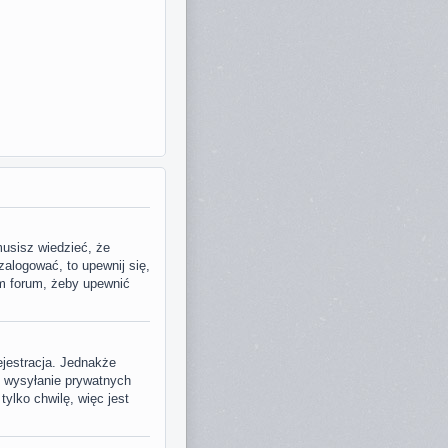
musisz wiedzieć, że
zalogować, to upewnij się,
em forum, żeby upewnić
ejestracja. Jednakże
, wysyłanie prywatnych
tylko chwilę, więc jest