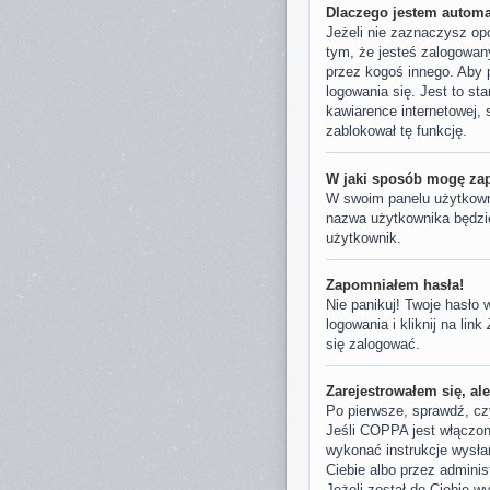
Dlaczego jestem autom
Jeżeli nie zaznaczysz op
tym, że jesteś zalogowan
przez kogoś innego. Aby 
logowania się. Jest to st
kawiarence internetowej, s
zablokował tę funkcję.
W jaki sposób mogę zap
W swoim panelu użytkowni
nazwa użytkownika będzie 
użytkownik.
Zapomniałem hasła!
Nie panikuj! Twoje hasło
logowania i kliknij na link
się zalogować.
Zarejestrowałem się, al
Po pierwsze, sprawdź, czy
Jeśli COPPA jest włączone
wykonać instrukcje wysła
Ciebie albo przez adminis
Jeżeli został do Ciebie w