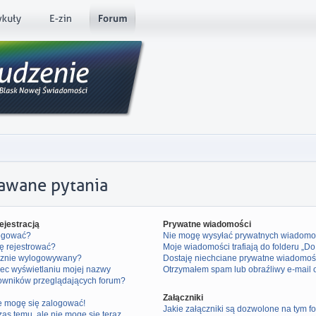
dawane pytania
ejestracją
Prywatne wiadomości
logować?
Nie mogę wysyłać prywatnych wiadomo
ę rejestrować?
Moje wiadomości trafiają do folderu „D
cznie wylogowywany?
Dostaję niechciane prywatne wiadomoś
ec wyświetlaniu mojej nazwy
Otrzymałem spam lub obraźliwy e-mail 
kowników przeglądających forum?
Załączniki
ie mogę się zalogować!
Jakie załączniki są dozwolone na tym f
zas temu, ale nie mogę się teraz