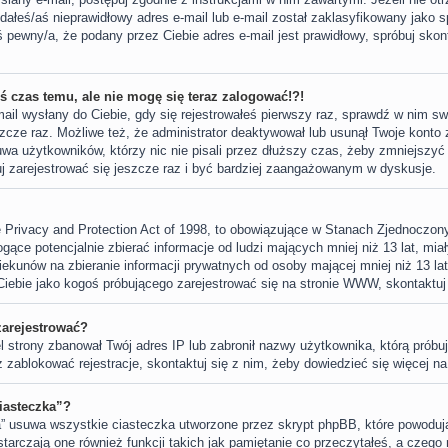
ałeś/aś nieprawidłowy adres e-mail lub e-mail został zaklasyfikowany jako sp
 pewny/a, że podany przez Ciebie adres e-mail jest prawidłowy, spróbuj skon
iś czas temu, ale nie mogę się teraz zalogować!?!
ail wysłany do Ciebie, gdy się rejestrowałeś pierwszy raz, sprawdź w nim swó
zcze raz. Możliwe też, że administrator deaktywował lub usunął Twoje konto
wa użytkowników, którzy nic nie pisali przez dłuższy czas, żeby zmniejszyć
buj zarejestrować się jeszcze raz i być bardziej zaangażowanym w dyskusje.
 Privacy and Protection Act of 1998, to obowiązujące w Stanach Zjednoczo
gące potencjalnie zbierać informacje od ludzi mających mniej niż 13 lat, mi
ekunów na zbieranie informacji prywatnych od osoby mającej mniej niż 13 lat.
Ciebie jako kogoś próbującego zarejestrować się na stronie WWW, skontaktuj
zarejestrować?
el strony zbanował Twój adres IP lub zabronił nazwy użytkownika, którą próbu
ż zablokować rejestracje, skontaktuj się z nim, żeby dowiedzieć się więcej na
iasteczka”?
” usuwa wszystkie ciasteczka utworzone przez skrypt phpBB, które powodują
arczają one również funkcji takich jak pamiętanie co przeczytałeś, a czego n