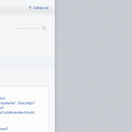
Zaloguj się
ści!
o wysłania”. Dlaczego?
ci!
od użytkownika forum!
orum?