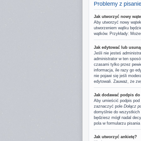
Problemy z pisani
Jak utworzyć nowy wąte
Aby utworzyć nowy wątek,
utworzeniem wątku będzie
wątków. Przykłady: Może
Jak edytować lub usuną
Jeśli nie jesteś administ
administrator w ten sposó
czasami tylko przez pewie
informacja, ile razy go ed
nie pojawi się jeśli mode
edytowali. Zauważ, że zw
Jak dodawać podpis do
Aby umieścić podpis pod 
zaznaczyć pole
Dołącz p
domyślnie do wszystkich 
będziesz mógł nadal dec
pola w formularzu pisania
Jak utworzyć ankietę?