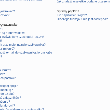
Jak znaleźć wszystkie dodane przeze m
ejestrować?
Sprawy phpBB3
teczka”?
Kto napisał ten skrypt?
Dlaczego funkcja X nie jest dostępna?
użytkowników
ia?
m są nieprawidłowe!
 wyświetlany czas nadal jest zły!
t!
ek przy mojej nazwie użytkownika?
 ją zmienić?
ość e-mail do użytkownika, forum każe
o?
a forum?
ost?
ich postów?
więcej opcji?
 ankietę?
do działu?
ć załączników?
eżenie?
deratorowi?
apisz” w widoku tworzenia wątku?