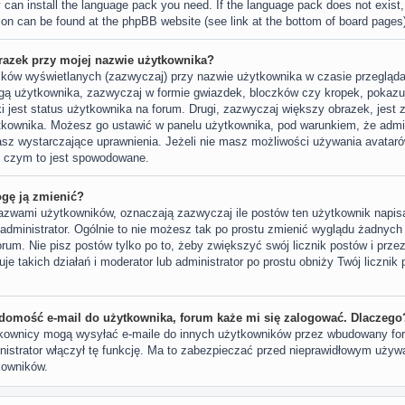
y can install the language pack you need. If the language pack does not exist,
tion can be found at the phpBB website (see link at the bottom of board pages
razek przy mojej nazwie użytkownika?
azków wyświetlanych (zazwyczaj) przy nazwie użytkownika w czasie przegląda
ngą użytkownika, zazwyczaj w formie gwiazdek, bloczków czy kropek, pokaz
ki jest status użytkownika na forum. Drugi, zazwyczaj większy obrazek, jest z
tkownika. Możesz go ustawić w panelu użytkownika, pod warunkiem, że admin
asz wystarczające uprawnienia. Jeżeli nie masz możliwości używania avatarów
j, czym to jest spowodowane.
ogę ją zmienić?
azwami użytkowników, oznaczają zazwyczaj ile postów ten użytkownik napisał
 administrator. Ogólnie to nie możesz tak po prostu zmienić wyglądu żadnych
forum. Nie pisz postów tylko po to, żeby zwiększyć swój licznik postów i prze
uje takich działań i moderator lub administrator po prostu obniży Twój licznik
domość e-mail do użytkownika, forum każe mi się zalogować. Dlaczego
tkownicy mogą wysyłać e-maile do innych użytkowników przez wbudowany form
ministrator włączył tę funkcję. Ma to zabezpieczać przed nieprawidłowym uży
kowników.