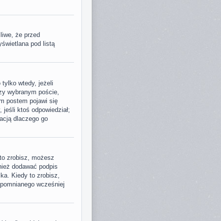
liwe, że przed
świetlana pod listą
tylko wtedy, jeżeli
przy wybranym poście,
im postem pojawi się
, jeśli ktoś odpowiedział;
macją dlaczego go
to zrobisz, możesz
nież dodawać podpis
a. Kiedy to zrobisz,
spomnianego wcześniej