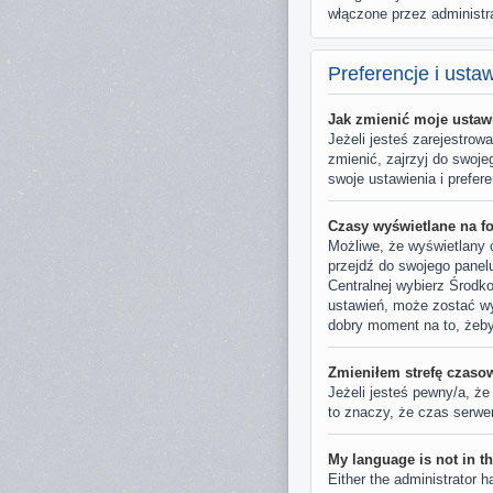
włączone przez administr
Preferencje i usta
Jak zmienić moje ustaw
Jeżeli jesteś zarejestro
zmienić, zajrzyj do swoje
swoje ustawienia i prefere
Czasy wyświetlane na f
Możliwe, że wyświetlany c
przejdź do swojego panel
Centralnej wybierz Środk
ustawień, może zostać wyk
dobry moment na to, żeby
Zmieniłem strefę czasow
Jeżeli jesteś pewny/a, że
to znaczy, że czas serwer
My language is not in the
Either the administrator h