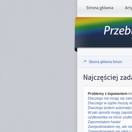
Strona główna forum
Najczęściej za
Problemy z logowaniem i r
Dlaczego nie mogę się za
Dlaczego w ogóle muszę si
Dlaczego jestem automaty
W jaki sposób mogę zapobi
użytkownika na liście użyt
Zapomniałem hasła!
Zarejestrowałem się, ale n
Zarejestrowałem się jakiś c