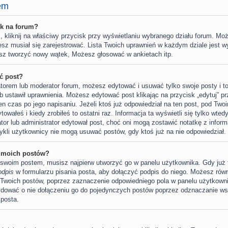
em
k na forum?
 kliknij na właściwy przycisk przy wyświetlaniu wybranego działu forum. Moż
sz musiał się zarejestrować. Lista Twoich uprawnień w każdym dziale jest wy
sz tworzyć nowy wątek, Możesz głosować w ankietach itp.
ć post?
ratorem lub moderator forum, możesz edytować i usuwać tylko swoje posty i to 
b ustawił uprawnienia. Możesz edytować post klikając na przycisk „edytuj” 
n czas po jego napisaniu. Jeżeli ktoś już odpowiedział na ten post, pod Two
ytowałeś i kiedy zrobiłeś to ostatni raz. Informacja ta wyświetli się tylko wtedy
rator lub administrator edytował post, choć oni mogą zostawić notatkę z infor
ykli użytkownicy nie mogą usuwać postów, gdy ktoś już na nie odpowiedział.
 moich postów?
swoim postem, musisz najpierw utworzyć go w panelu użytkownika. Gdy już 
odpis
w formularzu pisania posta, aby dołączyć podpis do niego. Możesz rów
Twoich postów, poprzez zaznaczenie odpowiedniego pola w panelu użytkownik
ydować o nie dołączeniu go do pojedynczych postów poprzez odznaczanie w
 posta.