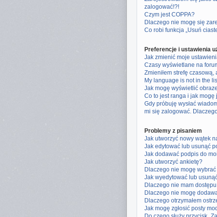
zalogować!?!
Czym jest COPPA?
Dlaczego nie mogę się zar
Co robi funkcja „Usuń cias
Preferencje i ustawienia 
Jak zmienić moje ustawien
Czasy wyświetlane na foru
Zmieniłem strefę czasową, a
My language is not in the lis
Jak mogę wyświetlić obraz
Co to jest ranga i jak mogę
Gdy próbuję wysłać wiadom
mi się zalogować. Dlaczeg
Problemy z pisaniem
Jak utworzyć nowy wątek n
Jak edytować lub usunąć p
Jak dodawać podpis do mo
Jak utworzyć ankietę?
Dlaczego nie mogę wybrać 
Jak wyedytować lub usunąć
Dlaczego nie mam dostępu 
Dlaczego nie mogę dodawa
Dlaczego otrzymałem ostrz
Jak mogę zgłosić posty mo
Do czego służy przycisk „Z