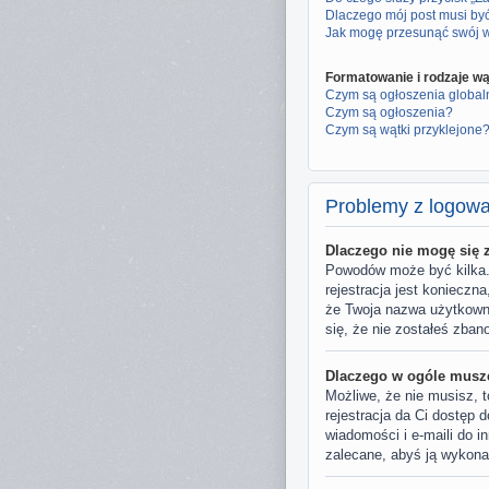
Dlaczego mój post musi b
Jak mogę przesunąć swój 
Formatowanie i rodzaje w
Czym są ogłoszenia global
Czym są ogłoszenia?
Czym są wątki przyklejone
Problemy z logowan
Dlaczego nie mogę się
Powodów może być kilka. 
rejestracja jest konieczn
że Twoja nazwa użytkownik
się, że nie zostałeś zban
Dlaczego w ogóle muszę
Możliwe, że nie musisz, t
rejestracja da Ci dostęp 
wiadomości i e-maili do i
zalecane, abyś ją wykona