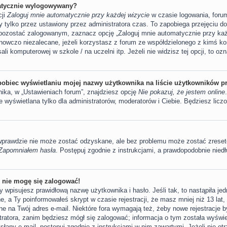
atycznie wylogowywany?
cji
Zaloguj mnie automatycznie przy każdej wizycie
w czasie logowania, foru
y tylko przez ustawiony przez administratora czas. To zapobiega przejęciu d
pozostać zalogowanym, zaznacz opcję „Zaloguj mnie automatycznie przy każ
anowczo niezalecane, jeżeli korzystasz z forum ze współdzielonego z kimś kom
ali komputerowej w szkole / na uczelni itp. Jeżeli nie widzisz tej opcji, to oz
obiec wyświetlaniu mojej nazwy użytkownika na liście użytkowników p
ka, w „Ustawieniach forum”, znajdziesz opcję
Nie pokazuj, że jestem online
wyświetlana tylko dla administratorów, moderatorów i Ciebie. Będziesz liczo
 wprawdzie nie może zostać odzyskane, ale bez problemu może zostać zreset
Zapomniałem hasła
. Postępuj zgodnie z instrukcjami, a prawdopodobnie nie
e nie mogę się zalogować!
 wpisujesz prawidłową nazwę użytkownika i hasło. Jeśli tak, to nastąpiła je
, a Ty poinformowałeś skrypt w czasie rejestracji, że masz mniej niż 13 lat,
ne na Twój adres e-mail. Niektóre fora wymagają też, żeby nowe rejestracje 
tratora, zanim będziesz mógł się zalogować; informacja o tym została wyświet
ysłany e-mail, postępuj zgodnie z instrukcjami w nim zawartymi. Jeżeli nie o