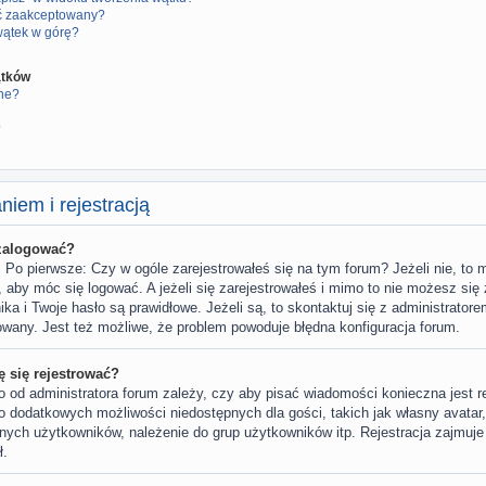
yć zaakceptowany?
wątek w górę?
ątków
ne?
?
iem i rejestracją
 zalogować?
Po pierwsze: Czy w ogóle zarejestrowałeś się na tym forum? Jeżeli nie, to 
a, aby móc się logować. A jeżeli się zarejestrowałeś i mimo to nie możesz się 
a i Twoje hasło są prawidłowe. Jeżeli są, to skontaktuj się z administrator
owany. Jest też możliwe, że problem powoduje błędna konfiguracja forum.
 się rejestrować?
o od administratora forum zależy, czy aby pisać wiadomości konieczna jest r
do dodatkowych możliwości niedostępnych dla gości, takich jak własny avatar
nnych użytkowników, należenie do grup użytkowników itp. Rejestracja zajmuje 
ł.