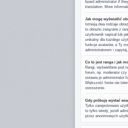
board administrator if the
translation. More informa
Jak mogę wyświetlić ob
Istnieją dwa rodzaje obr
to obrazki związane z ra
użytkownik napisał lub ja
unikalny dla każdego uży
funkcje avatarów, a Ty m
administratorem i zapyta
Co to jest ranga i jak m
Rangi, wyświetlane pod n
forum, np. moderator czy
ustawia je administrator 
Większość forów nie toler
ostrzeżenie.
Gdy próbuję wysłać wia
Tylko zarejestrowani uży
to tylko wtedy, jeżeli ad
przez anonimowych użyt