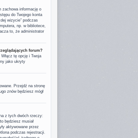
m zachowa informację o
ostępu do Twojego konta
dej wizycie” podczas
putera, np. w bibliotece,
nacza to, że administrator
rzeglądających forum?
. Włącz tę opcję i Twoja
ny jako ukryty
owane. Przejdź na stronę
długo znów będziesz mógł
dna z tych dwóch rzeczy:
 to będziesz musiał
były aktywowane przez
lona podczas rejestracji.
trzymałeś/aś żadnego e-