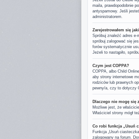
maila, prawdopodobnie pod
antyspamowy. Jeśli jesteś
administratorem.
Zarejestrowałem się jak
Spróbuj znaleźć adres e-m
spróbuj zalogować się jes
forów systematycznie usu
Jeżeli to nastąpiło, spró
Czym jest COPPA?
COPPA, albo Child Online
aby strony internetowe mo
rodziców lub prawnych opi
pewny/a, czy to dotyczy 
Dlaczego nie mogę się 
Możliwe jest, że właścici
Właściciel strony mógł te
Co robi funkcja „Usuń c
Funkcja „Usuń ciasteczka
zalogowany na forum. Dost