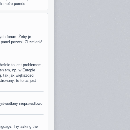
zek może pomóc.
ych forum. Żeby je
 panel pozwoli Ci zmienić
właśnie to jest problemem,
eniem, np. w Europie
, tak jak większości
rowany, to teraz jest
wyświetlany nieprawidłowo,
anguage. Try asking the