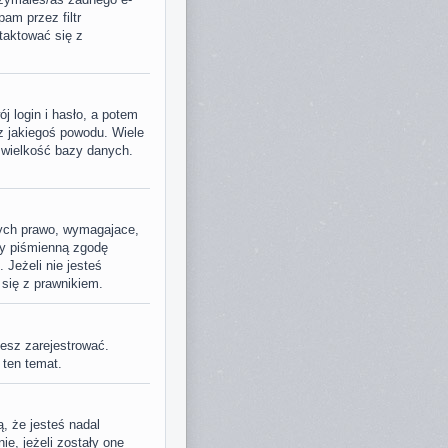
am przez filtr
taktować się z
j login i hasło, a potem
 z jakiegoś powodu. Wiele
 wielkość bazy danych.
nych prawo, wymagajace,
ały piśmienną zgodę
 Jeżeli nie jesteś
 się z prawnikiem.
jesz zarejestrować.
 ten temat.
, że jesteś nadal
ie, jeżeli zostały one