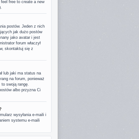
 feel free to create a new
).
nia postów. Jeden z nich
ujących jak dużo postów
nany jako avatar i jest
istrator forum właczył
, skontaktuj się z
 lub jaki ma status na
 rang na forum, ponieważ
z to swoją rangę.
 postów albo przyzna Ci
?
ularz wysyłania e-maili i
waniem systemu e-maili