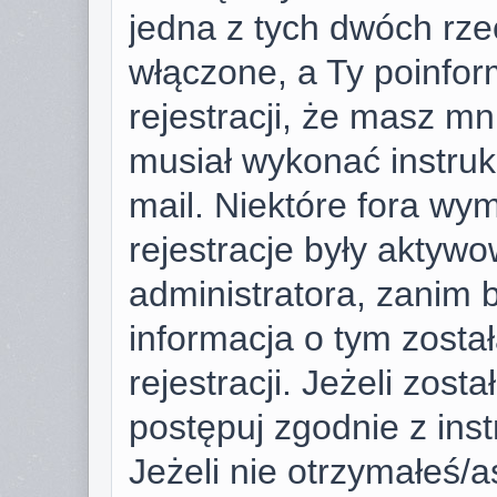
jedna z tych dwóch rze
włączone, a Ty poinfor
rejestracji, że masz mni
musiał wykonać instruk
mail. Niektóre fora wy
rejestracje były aktyw
administratora, zanim 
informacja o tym zosta
rejestracji. Jeżeli zost
postępuj zgodnie z ins
Jeżeli nie otrzymałeś/