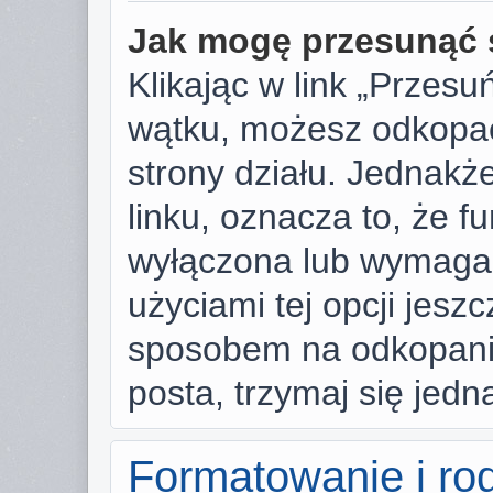
Jak mogę przesunąć 
Klikając w link „Przes
wątku, możesz odkopać
strony działu. Jednakże,
linku, oznacza to, że f
wyłączona lub wymaga
użyciami tej opcji jesz
sposobem na odkopanie
posta, trzymaj się jedn
Formatowanie i ro