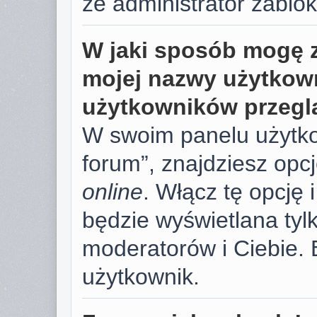
że administrator zablok
W jaki sposób mogę 
mojej nazwy użytkown
użytkowników przegl
W swoim panelu użytko
forum”, znajdziesz opc
online
. Włącz tę opcję
będzie wyświetlana tylk
moderatorów i Ciebie. 
użytkownik.