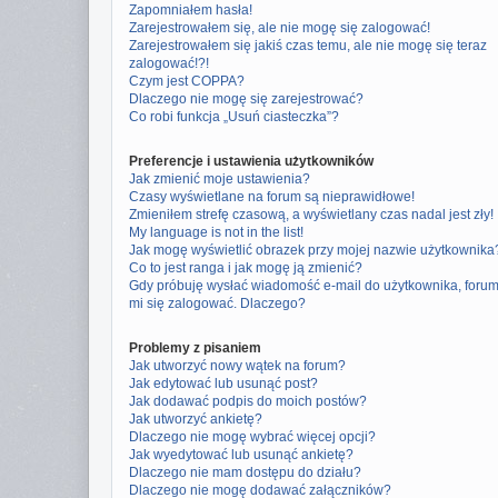
Zapomniałem hasła!
Zarejestrowałem się, ale nie mogę się zalogować!
Zarejestrowałem się jakiś czas temu, ale nie mogę się teraz
zalogować!?!
Czym jest COPPA?
Dlaczego nie mogę się zarejestrować?
Co robi funkcja „Usuń ciasteczka”?
Preferencje i ustawienia użytkowników
Jak zmienić moje ustawienia?
Czasy wyświetlane na forum są nieprawidłowe!
Zmieniłem strefę czasową, a wyświetlany czas nadal jest zły!
My language is not in the list!
Jak mogę wyświetlić obrazek przy mojej nazwie użytkownika
Co to jest ranga i jak mogę ją zmienić?
Gdy próbuję wysłać wiadomość e-mail do użytkownika, foru
mi się zalogować. Dlaczego?
Problemy z pisaniem
Jak utworzyć nowy wątek na forum?
Jak edytować lub usunąć post?
Jak dodawać podpis do moich postów?
Jak utworzyć ankietę?
Dlaczego nie mogę wybrać więcej opcji?
Jak wyedytować lub usunąć ankietę?
Dlaczego nie mam dostępu do działu?
Dlaczego nie mogę dodawać załączników?