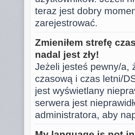
teraz jest dobry momen
zarejestrować.
Zmieniłem strefę cza
nadal jest zły!
Jeżeli jesteś pewny/a, 
czasową i czas letni/D
jest wyświetlany niepr
serwera jest nieprawid
administratora, aby na
My language is not in 