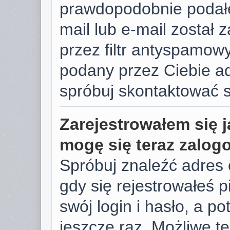
prawdopodobnie podałe
mail lub e-mail został
przez filtr antyspamowy
podany przez Ciebie ad
spróbuj skontaktować s
Zarejestrowałem się j
mogę się teraz zalog
Spróbuj znaleźć adres 
gdy się rejestrowałeś 
swój login i hasło, a p
jeszcze raz. Możliwe te