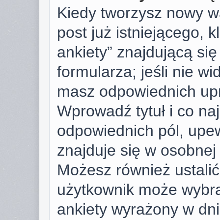
Kiedy tworzysz nowy wą
post już istniejącego, k
ankiety” znajdującą si
formularza; jeśli nie wid
masz odpowiednich upr
Wprowadź tytuł i co na
odpowiednich pól, upew
znajduje się w osobnej 
Możesz również ustalić 
użytkownik może wybra
ankiety wyrażony w dnia