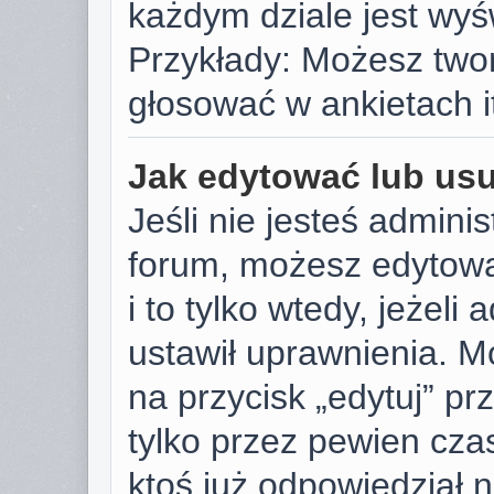
każdym dziale jest wyś
Przykłady: Możesz two
głosować w ankietach i
Jak edytować lub us
Jeśli nie jesteś admini
forum, możesz edytowa
i to tylko wtedy, jeżeli
ustawił uprawnienia. M
na przycisk „edytuj” p
tylko przez pewien czas
ktoś już odpowiedział 