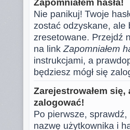
Zapomniałem hasła!
Nie panikuj! Twoje has
zostać odzyskane, ale
zresetowane. Przejdź na
na link
Zapomniałem h
instrukcjami, a prawd
będziesz mógł się zal
Zarejestrowałem się, 
zalogować!
Po pierwsze, sprawdź,
nazwę użytkownika i has