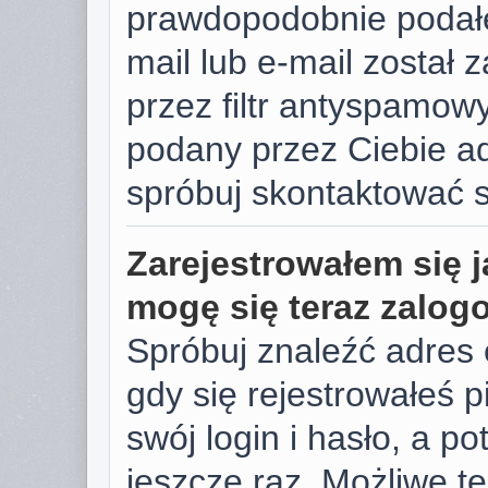
prawdopodobnie podałe
mail lub e-mail został
przez filtr antyspamowy
podany przez Ciebie ad
spróbuj skontaktować s
Zarejestrowałem się j
mogę się teraz zalog
Spróbuj znaleźć adres 
gdy się rejestrowałeś 
swój login i hasło, a p
jeszcze raz. Możliwe te