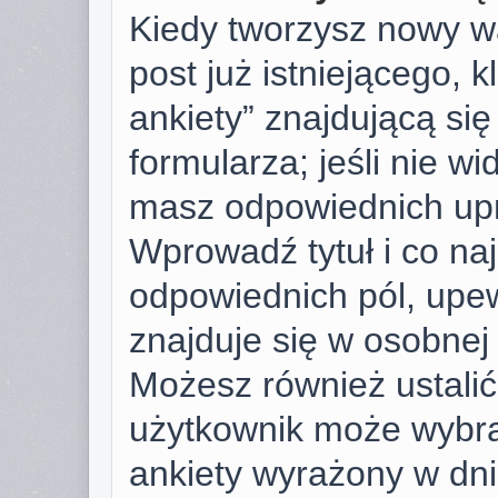
Kiedy tworzysz nowy wą
post już istniejącego, k
ankiety” znajdującą si
formularza; jeśli nie wid
masz odpowiednich upr
Wprowadź tytuł i co na
odpowiednich pól, upew
znajduje się w osobnej 
Możesz również ustalić 
użytkownik może wybra
ankiety wyrażony w dnia