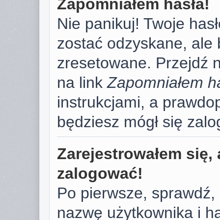
Zapomniałem hasła!
Nie panikuj! Twoje has
zostać odzyskane, ale
zresetowane. Przejdź na
na link
Zapomniałem h
instrukcjami, a prawd
będziesz mógł się zal
Zarejestrowałem się, 
zalogować!
Po pierwsze, sprawdź,
nazwę użytkownika i has