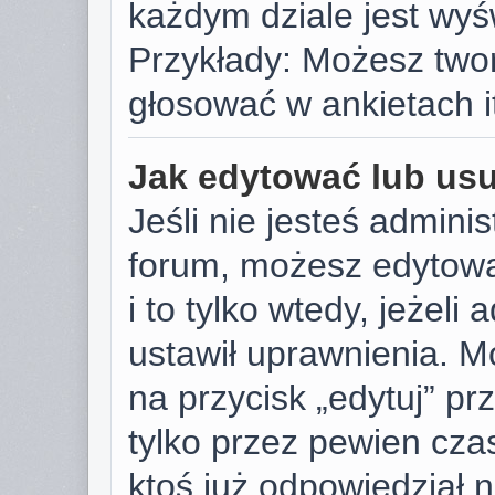
każdym dziale jest wyś
Przykłady: Możesz two
głosować w ankietach i
Jak edytować lub us
Jeśli nie jesteś admini
forum, możesz edytowa
i to tylko wtedy, jeżeli
ustawił uprawnienia. M
na przycisk „edytuj” p
tylko przez pewien czas
ktoś już odpowiedział 