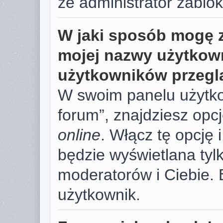
że administrator zablok
W jaki sposób mogę 
mojej nazwy użytkown
użytkowników przegl
W swoim panelu użytko
forum”, znajdziesz opc
online
. Włącz tę opcję
będzie wyświetlana tylk
moderatorów i Ciebie. 
użytkownik.