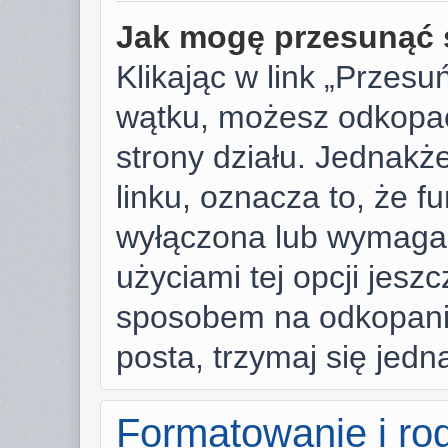
Jak mogę przesunąć 
Klikając w link „Przes
wątku, możesz odkopać
strony działu. Jednakże,
linku, oznacza to, że f
wyłączona lub wymaga
użyciami tej opcji jesz
sposobem na odkopanie
posta, trzymaj się jedn
Formatowanie i ro