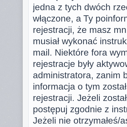
jedna z tych dwóch rze
włączone, a Ty poinfor
rejestracji, że masz mni
musiał wykonać instruk
mail. Niektóre fora wy
rejestracje były aktyw
administratora, zanim 
informacja o tym zosta
rejestracji. Jeżeli zost
postępuj zgodnie z ins
Jeżeli nie otrzymałeś/