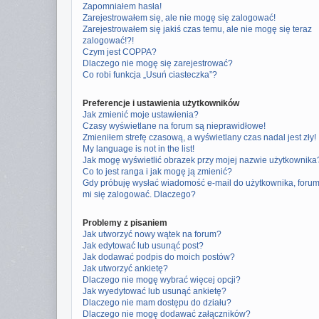
Zapomniałem hasła!
Zarejestrowałem się, ale nie mogę się zalogować!
Zarejestrowałem się jakiś czas temu, ale nie mogę się teraz
zalogować!?!
Czym jest COPPA?
Dlaczego nie mogę się zarejestrować?
Co robi funkcja „Usuń ciasteczka”?
Preferencje i ustawienia użytkowników
Jak zmienić moje ustawienia?
Czasy wyświetlane na forum są nieprawidłowe!
Zmieniłem strefę czasową, a wyświetlany czas nadal jest zły!
My language is not in the list!
Jak mogę wyświetlić obrazek przy mojej nazwie użytkownika
Co to jest ranga i jak mogę ją zmienić?
Gdy próbuję wysłać wiadomość e-mail do użytkownika, foru
mi się zalogować. Dlaczego?
Problemy z pisaniem
Jak utworzyć nowy wątek na forum?
Jak edytować lub usunąć post?
Jak dodawać podpis do moich postów?
Jak utworzyć ankietę?
Dlaczego nie mogę wybrać więcej opcji?
Jak wyedytować lub usunąć ankietę?
Dlaczego nie mam dostępu do działu?
Dlaczego nie mogę dodawać załączników?