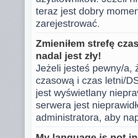
teraz jest dobry momen
zarejestrować.
Zmieniłem strefę cza
nadal jest zły!
Jeżeli jesteś pewny/a, 
czasową i czas letni/D
jest wyświetlany niepr
serwera jest nieprawid
administratora, aby na
My language is not in 